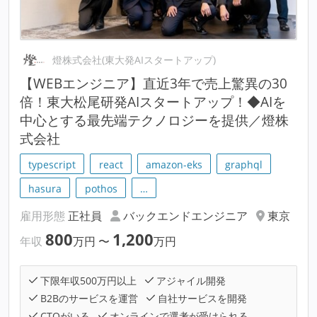
燈株式会社(東大発AIスタートアップ)
【WEBエンジニア】直近3年で売上驚異の30
倍！東大松尾研発AIスタートアップ！◆AIを
中心とする最先端テクノロジーを提供／燈株
式会社
typescript
react
amazon-eks
graphql
hasura
pothos
…
雇用形態
正社員
バックエンドエンジニア
東京
800
1,200
年収
万円
〜
万円
下限年収500万円以上
アジャイル開発
B2Bのサービスを運営
自社サービスを開発
CTOがいる
オンラインで選考が受けられる