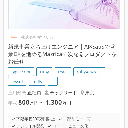
株式会社マツリカ
新規事業立ち上げエンジニア | AI×SaaSで営
業DXを進めるMazricaの次なるプロダクトを
お任せ
typescript
ruby
react
ruby-on-rails
mysql
redis
…
雇用形態
正社員
テックリード
東京
800
1,300
年収
万円
〜
万円
下限年収500万円以上
一部リモート可
アジャイル開発
コードレビュー文化