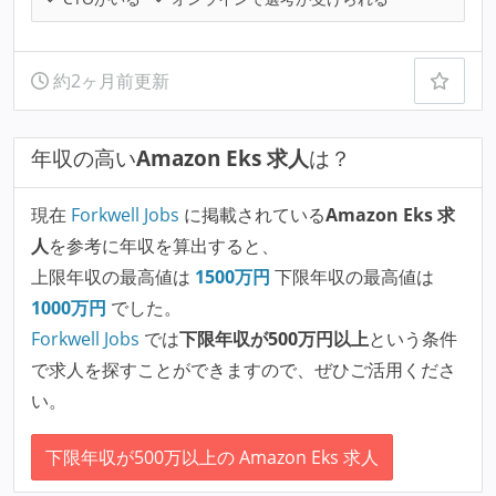
約2ヶ月前更新
年収の高い
Amazon Eks 求人
は？
現在
Forkwell Jobs
に掲載されている
Amazon Eks 求
人
を参考に年収を算出すると、
上限年収の最高値は
1500
万円
下限年収の最高値は
1000
万円
でした。
Forkwell Jobs
では
下限年収が500万円以上
という条件
で求人を探すことができますので、ぜひご活用くださ
い。
下限年収が500万以上の Amazon Eks 求人