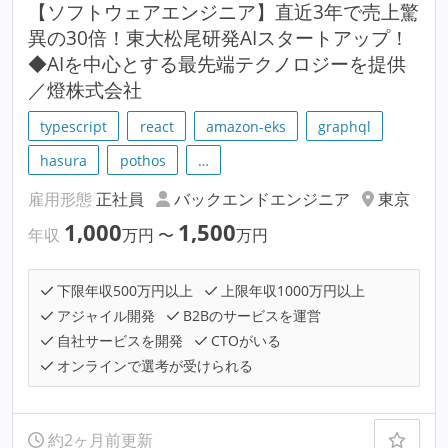
【ソフトウェアエンジニア】直近3年で売上驚
異の30倍！東大松尾研発AIスタートアップ！
◆AIを中心とする最先端テクノロジーを提供
／燈株式会社
typescript
react
amazon-eks
graphql
hasura
pothos
…
雇用形態
正社員
バックエンドエンジニア
東京
1,000
1,500
年収
万円
〜
万円
下限年収500万円以上
上限年収1000万円以上
アジャイル開発
B2Bのサービスを運営
自社サービスを開発
CTOがいる
オンラインで選考が受けられる
約2ヶ月前更新