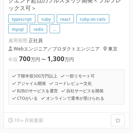
クエンド起点のフルスタック開発＜フルフレ
ックス可＞
typescript
ruby
react
ruby-on-rails
mysql
redis
…
雇用形態
正社員
Webエンジニア／プロダクトエンジニア
東京
700
1,300
年収
万円
〜
万円
下限年収500万円以上
一部リモート可
アジャイル開発
コードレビュー文化
B2Bのサービスを運営
自社サービスを開発
CTOがいる
オンラインで選考が受けられる
10ヶ月前更新