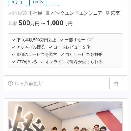
mysql
redis
…
雇用形態
正社員
バックエンドエンジニア
東京
500
1,000
年収
万円
〜
万円
下限年収500万円以上
一部リモート可
アジャイル開発
コードレビュー文化
B2Bのサービスを運営
自社サービスを開発
CTOがいる
オンラインで選考が受けられる
10ヶ月前更新