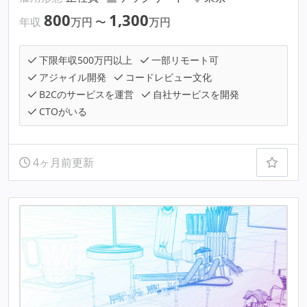
800
1,300
年収
万円
〜
万円
下限年収500万円以上
一部リモート可
アジャイル開発
コードレビュー文化
B2Cのサービスを運営
自社サービスを開発
CTOがいる
4ヶ月前更新