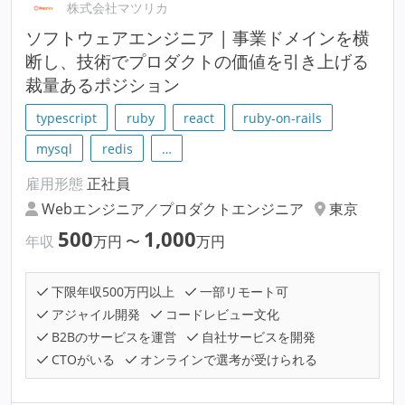
株式会社マツリカ
ソフトウェアエンジニア | 事業ドメインを横
断し、技術でプロダクトの価値を引き上げる
裁量あるポジション
typescript
ruby
react
ruby-on-rails
mysql
redis
…
雇用形態
正社員
Webエンジニア／プロダクトエンジニア
東京
500
1,000
年収
万円
〜
万円
下限年収500万円以上
一部リモート可
アジャイル開発
コードレビュー文化
B2Bのサービスを運営
自社サービスを開発
CTOがいる
オンラインで選考が受けられる