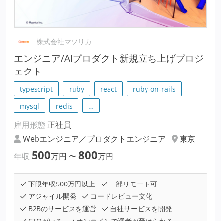
株式会社マツリカ
エンジニア/AIプロダクト新規立ち上げプロジ
ェクト
typescript
ruby
react
ruby-on-rails
mysql
redis
…
雇用形態
正社員
Webエンジニア／プロダクトエンジニア
東京
500
800
年収
万円
〜
万円
下限年収500万円以上
一部リモート可
アジャイル開発
コードレビュー文化
B2Bのサービスを運営
自社サービスを開発
CTOがいる
オンラインで選考が受けられる