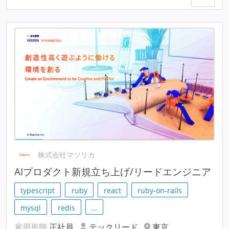
株式会社マツリカ
AIプロダクト新規立ち上げ/リードエンジニア
typescript
ruby
react
ruby-on-rails
mysql
redis
…
雇用形態
正社員
テックリード
東京