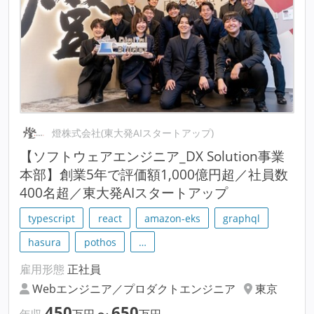
燈株式会社(東大発AIスタートアップ)
【ソフトウェアエンジニア_DX Solution事業
本部】創業5年で評価額1,000億円超／社員数
400名超／東大発AIスタートアップ
typescript
react
amazon-eks
graphql
hasura
pothos
…
雇用形態
正社員
Webエンジニア／プロダクトエンジニア
東京
450
650
年収
万円
〜
万円