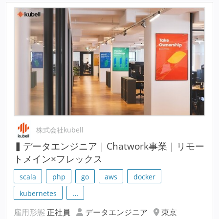
株式会社kubell
▍データエンジニア｜Chatwork事業｜リモー
トメイン×フレックス
scala
php
go
aws
docker
kubernetes
…
雇用形態
正社員
データエンジニア
東京