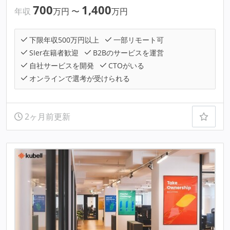
700
1,400
年収
万円
〜
万円
下限年収500万円以上
一部リモート可
SIer在籍者歓迎
B2Bのサービスを運営
自社サービスを開発
CTOがいる
オンラインで選考が受けられる
2ヶ月前更新