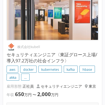
株式会社kubell
セキュリティエンジニア〈東証グロース上場/
導入97.2万社の社会インフラ〉
aws
docker
kubernetes
kafka
hbase
akka
…
雇用形態
正社員
セキュリティエンジニア
東京
650
2,000
年収
万円
〜
万円