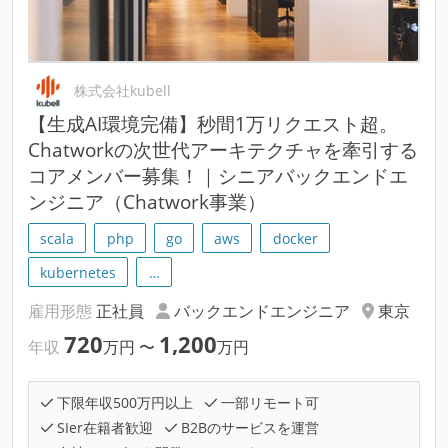
株式会社kubell
【生成AI環境完備】秒間1万リクエスト超。
Chatworkの次世代アーキテクチャを牽引する
コアメンバー募集！｜シニアバックエンドエ
ンジニア（Chatwork事業）
scala
php
go
aws
docker
kubernetes
…
雇用形態
正社員
バックエンドエンジニア
東京
720
1,200
年収
万円
〜
万円
下限年収500万円以上
一部リモート可
SIer在籍者歓迎
B2Bのサービスを運営