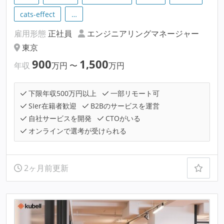
cats-effect
…
雇用形態
正社員
エンジニアリングマネージャー
東京
900
1,500
年収
万円
〜
万円
下限年収500万円以上
一部リモート可
SIer在籍者歓迎
B2Bのサービスを運営
自社サービスを開発
CTOがいる
オンラインで選考が受けられる
2ヶ月前更新