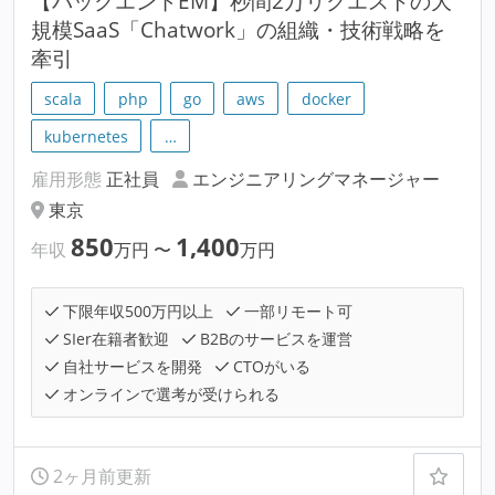
【バックエンドEM】秒間2万リクエストの大
規模SaaS「Chatwork」の組織・技術戦略を
牽引
scala
php
go
aws
docker
kubernetes
…
雇用形態
正社員
エンジニアリングマネージャー
東京
850
1,400
年収
万円
〜
万円
下限年収500万円以上
一部リモート可
SIer在籍者歓迎
B2Bのサービスを運営
自社サービスを開発
CTOがいる
オンラインで選考が受けられる
2ヶ月前更新