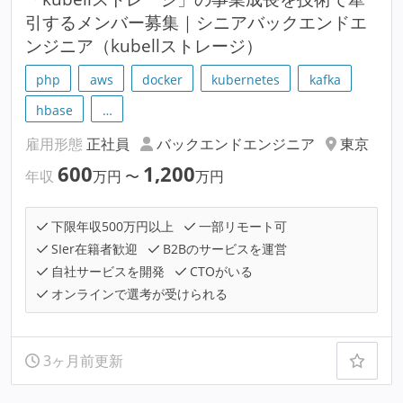
引するメンバー募集｜シニアバックエンドエ
ンジニア（kubellストレージ）
php
aws
docker
kubernetes
kafka
hbase
…
雇用形態
正社員
バックエンドエンジニア
東京
600
1,200
年収
万円
〜
万円
下限年収500万円以上
一部リモート可
SIer在籍者歓迎
B2Bのサービスを運営
自社サービスを開発
CTOがいる
オンラインで選考が受けられる
3ヶ月前更新