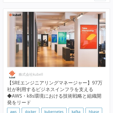
株式会社kubell
【SREエンジニアリングマネージャー】97万
社が利用するビジネスインフラを支える
◆AWS・k8s環境における技術戦略と組織開
発をリード
aws
docker
kubernetes
kafka
hbase