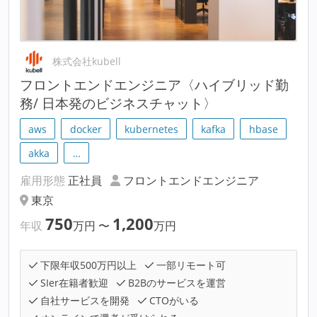
株式会社kubell
フロントエンドエンジニア〈ハイブリッド勤
務/ 日本発のビジネスチャット〉
aws
docker
kubernetes
kafka
hbase
akka
…
雇用形態
正社員
フロントエンドエンジニア
東京
750
1,200
年収
万円
〜
万円
下限年収500万円以上
一部リモート可
SIer在籍者歓迎
B2Bのサービスを運営
自社サービスを開発
CTOがいる