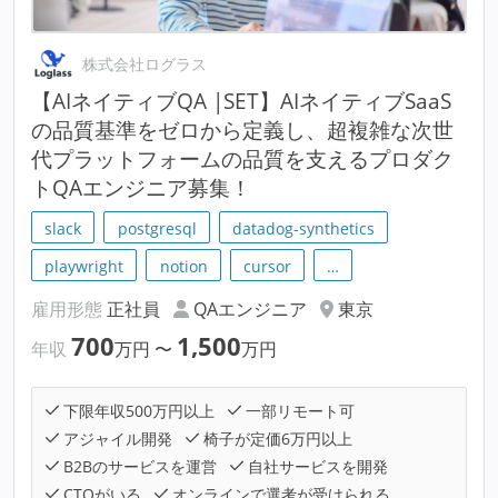
株式会社ログラス
【AIネイティブQA |SET】AIネイティブSaaS
の品質基準をゼロから定義し、超複雑な次世
代プラットフォームの品質を支えるプロダク
トQAエンジニア募集！
slack
postgresql
datadog-synthetics
playwright
notion
cursor
…
雇用形態
正社員
QAエンジニア
東京
700
1,500
年収
万円
〜
万円
下限年収500万円以上
一部リモート可
アジャイル開発
椅子が定価6万円以上
B2Bのサービスを運営
自社サービスを開発
CTOがいる
オンラインで選考が受けられる