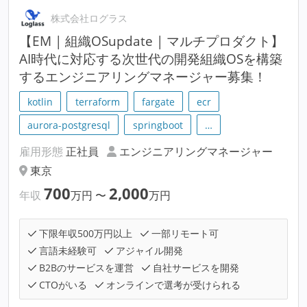
株式会社ログラス
【EM | 組織OSupdate | マルチプロダクト】
AI時代に対応する次世代の開発組織OSを構築
するエンジニアリングマネージャー募集！
kotlin
terraform
fargate
ecr
aurora-postgresql
springboot
…
雇用形態
正社員
エンジニアリングマネージャー
東京
700
2,000
年収
万円
〜
万円
下限年収500万円以上
一部リモート可
言語未経験可
アジャイル開発
B2Bのサービスを運営
自社サービスを開発
CTOがいる
オンラインで選考が受けられる