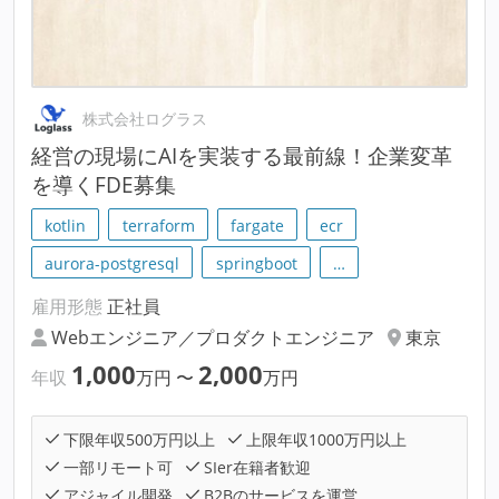
株式会社ログラス
経営の現場にAIを実装する最前線！企業変革
を導くFDE募集
kotlin
terraform
fargate
ecr
aurora-postgresql
springboot
…
雇用形態
正社員
Webエンジニア／プロダクトエンジニア
東京
1,000
2,000
年収
万円
〜
万円
下限年収500万円以上
上限年収1000万円以上
一部リモート可
SIer在籍者歓迎
アジャイル開発
B2Bのサービスを運営