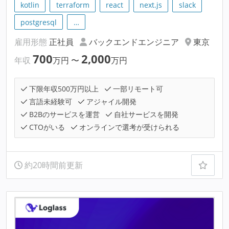
kotlin
terraform
react
next.js
slack
postgresql
…
雇用形態
正社員
バックエンドエンジニア
東京
700
2,000
年収
万円
〜
万円
下限年収500万円以上
一部リモート可
言語未経験可
アジャイル開発
B2Bのサービスを運営
自社サービスを開発
CTOがいる
オンラインで選考が受けられる
約20時間前更新