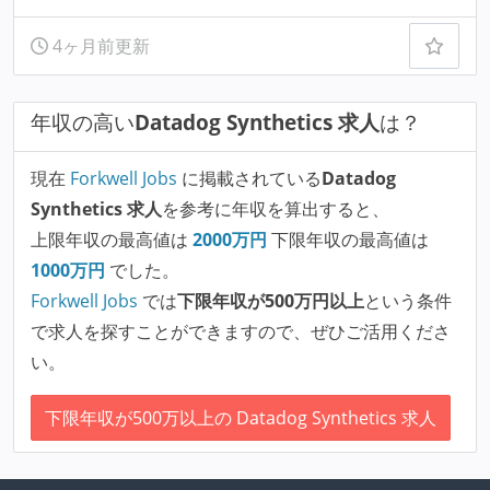
4ヶ月前更新
年収の高い
Datadog Synthetics 求人
は？
現在
Forkwell Jobs
に掲載されている
Datadog
Synthetics 求人
を参考に年収を算出すると、
上限年収の最高値は
2000
万円
下限年収の最高値は
1000
万円
でした。
Forkwell Jobs
では
下限年収が500万円以上
という条件
で求人を探すことができますので、ぜひご活用くださ
い。
下限年収が500万以上の Datadog Synthetics 求人