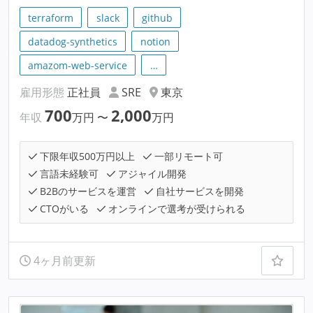
terraform
slack
github
datadog-synthetics
notion
amazom-web-service
…
雇用形態
正社員
SRE
東京
700
2,000
年収
万円
〜
万円
下限年収500万円以上
一部リモート可
言語未経験可
アジャイル開発
B2Bのサービスを運営
自社サービスを開発
CTOがいる
オンラインで選考が受けられる
4ヶ月前更新