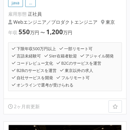
java
…
雇用形態
正社員
Webエンジニア／プロダクトエンジニア
東京
550
1,200
年収
万円
〜
万円
下限年収500万円以上
一部リモート可
言語未経験可
SIer在籍者歓迎
アジャイル開発
コードレビュー文化
B2Cのサービスを運営
B2Bのサービスを運営
東京以外の求人
自社サービスを開発
フルリモート可
オンラインで選考が受けられる
2ヶ月前更新