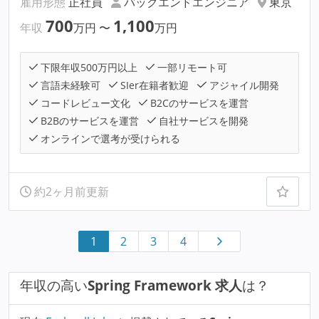
雇用形態
正社員
バックエンドエンジニア
東京
700
1,100
年収
万円
〜
万円
下限年収500万円以上
一部リモート可
言語未経験可
SIer在籍者歓迎
アジャイル開発
コードレビュー文化
B2Cのサービスを運営
B2Bのサービスを運営
自社サービスを開発
オンラインで選考が受けられる
約2ヶ月前更新
1
2
3
4
年収の高い
Spring Framework 求人
は？