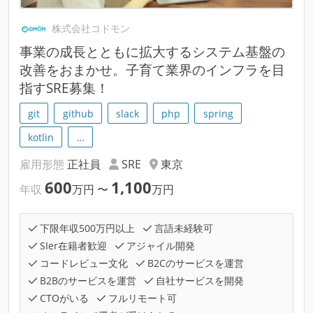
株式会社コドモン
事業の成長とともに拡大するシステム基盤の
改善をおまかせ。子育て業界のインフラを目
指すSRE募集！
git
github
slack
php
spring
kotlin
…
雇用形態
正社員
SRE
東京
600
1,100
年収
万円
〜
万円
下限年収500万円以上
言語未経験可
SIer在籍者歓迎
アジャイル開発
コードレビュー文化
B2Cのサービスを運営
B2Bのサービスを運営
自社サービスを開発
CTOがいる
フルリモート可