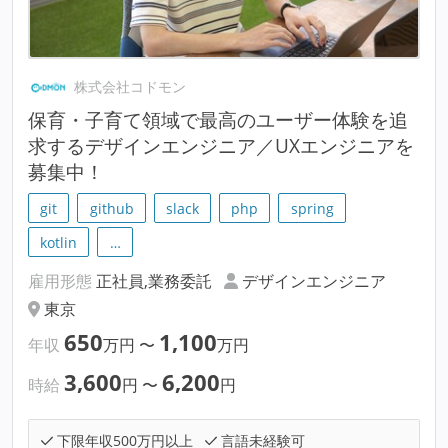
株式会社コドモン
保育・子育て領域で最高のユーザー体験を追
求するデザインエンジニア／UXエンジニアを
募集中！
git
github
slack
php
spring
kotlin
…
雇用形態
正社員,業務委託
デザインエンジニア
東京
650
1,100
年収
万円
〜
万円
3,600
6,200
時給
円
〜
円
下限年収500万円以上
言語未経験可