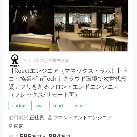
マネックス証券株式会社
【Reactエンジニア（マネックス・ラボ）】ド
コモ協業×FinTech | クラウド環境で次世代投
資アプリを創るフロントエンドエンジニア
（フレックス/リモート可）
spring
aws
react
linux
雇用形態
正社員
フロントエンドエンジニア
東京
595
894
年収
万円
〜
万円