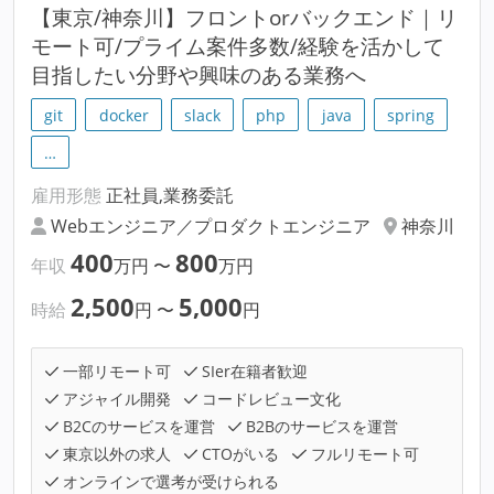
【東京/神奈川】フロントorバックエンド｜リ
モート可/プライム案件多数/経験を活かして
目指したい分野や興味のある業務へ
git
docker
slack
php
java
spring
…
雇用形態
正社員,業務委託
Webエンジニア／プロダクトエンジニア
神奈川
400
800
年収
万円
〜
万円
2,500
5,000
時給
円
〜
円
一部リモート可
SIer在籍者歓迎
アジャイル開発
コードレビュー文化
B2Cのサービスを運営
B2Bのサービスを運営
東京以外の求人
CTOがいる
フルリモート可
オンラインで選考が受けられる