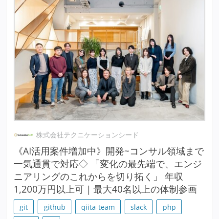
株式会社テクニケーションシード
《AI活用案件増加中》開発~コンサル領域まで
一気通貫で対応◇ 「変化の最先端で、エンジ
ニアリングのこれからを切り拓く」 年収
1,200万円以上可｜最大40名以上の体制参画
git
github
qiita-team
slack
php