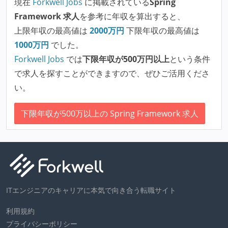
現在
Forkwell Jobs
に掲載されている
Spring
Framework 求人
を参考に年収を算出すると、
上限年収の最高値は
2000
万円
下限年収の最高値は
1000
万円
でした。
Forkwell Jobs
では
下限年収が500万円以上
という条件
で求人を探すことができますので、ぜひご活用くださ
い。
下限年収が500万以上の Spring Framework 求人
ITエンジニアのキャリアに本気で向き合う転職サイト
利用規約
プライバシーポリシー