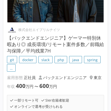
株式会社エイプリルナイツ
【バックエンドエンジニア】ゲーマー特別休
暇あり◎ 成長環境/リモート案件多数／前職給
与保障／平均残業7H
git
docker
slack
php
java
spring
…
雇用形態
正社員
バックエンドエンジニア
東京
400
600
年収
万円
〜
万円
一部リモート可
SIer在籍者歓迎
オンラインで選考が受けられる