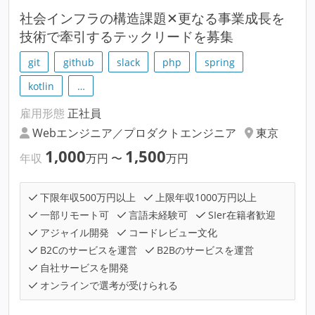
社会インフラの構造課題✕更なる事業成長を
技術で牽引するテックリードを募集
git
github
slack
php
spring
kotlin
…
雇用形態
正社員
Webエンジニア／プロダクトエンジニア
東京
1,000
1,500
年収
万円
〜
万円
下限年収500万円以上
上限年収1000万円以上
一部リモート可
言語未経験可
SIer在籍者歓迎
アジャイル開発
コードレビュー文化
B2Cのサービスを運営
B2Bのサービスを運営
自社サービスを開発
オンラインで選考が受けられる