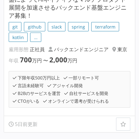
展開を加速させるバックエンド基盤エンジニ
ア募集！
git
github
slack
spring
terraform
kotlin
…
雇用形態
正社員
バックエンドエンジニア
東京
700
2,000
年収
万円
〜
万円
下限年収500万円以上
一部リモート可
言語未経験可
アジャイル開発
B2Bのサービスを運営
自社サービスを開発
CTOがいる
オンラインで選考が受けられる
5日前更新