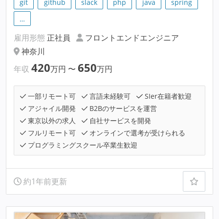
git
github
slack
php
java
spring
…
雇用形態
正社員
フロントエンドエンジニア
神奈川
420
650
年収
万円
〜
万円
一部リモート可
言語未経験可
SIer在籍者歓迎
アジャイル開発
B2Bのサービスを運営
東京以外の求人
自社サービスを開発
フルリモート可
オンラインで選考が受けられる
プログラミングスクール卒業生歓迎
約1年前更新