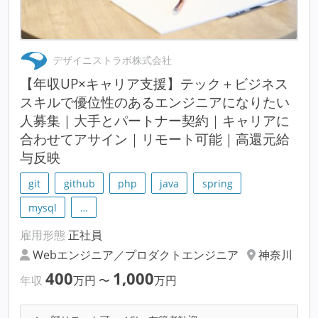
デザイニストラボ株式会社
【年収UP×キャリア支援】テック＋ビジネス
スキルで優位性のあるエンジニアになりたい
人募集｜大手とパートナー契約｜キャリアに
合わせてアサイン｜リモート可能｜高還元給
与反映
git
github
php
java
spring
mysql
…
雇用形態
正社員
Webエンジニア／プロダクトエンジニア
神奈川
400
1,000
年収
万円
〜
万円