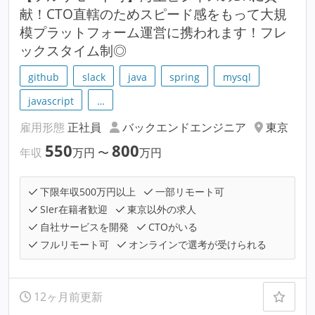
献！CTO直轄のためスピード感をもって大規
模プラットフォーム運営に携われます！フレ
ックスタイム制◎
github
slack
java
spring
mysql
javascript
…
雇用形態
正社員
バックエンドエンジニア
東京
550
800
年収
万円
〜
万円
下限年収500万円以上
一部リモート可
SIer在籍者歓迎
東京以外の求人
自社サービスを開発
CTOがいる
フルリモート可
オンラインで選考が受けられる
12ヶ月前更新