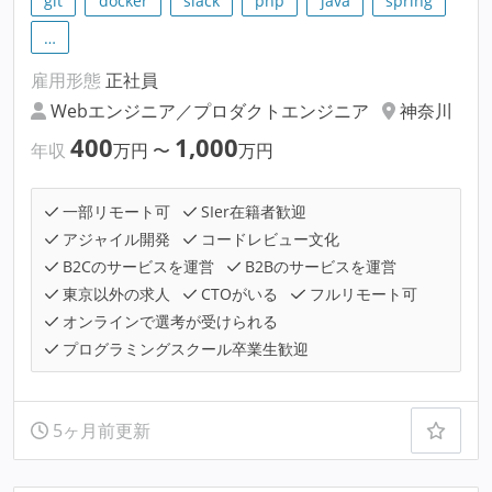
git
docker
slack
php
java
spring
…
雇用形態
正社員
Webエンジニア／プロダクトエンジニア
神奈川
400
1,000
年収
万円
〜
万円
一部リモート可
SIer在籍者歓迎
アジャイル開発
コードレビュー文化
B2Cのサービスを運営
B2Bのサービスを運営
東京以外の求人
CTOがいる
フルリモート可
オンラインで選考が受けられる
プログラミングスクール卒業生歓迎
5ヶ月前更新