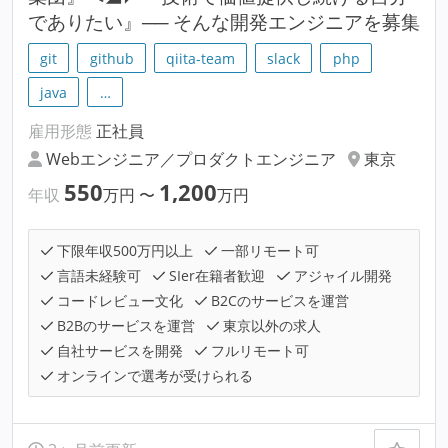
でありたい』── そんな開発エンジニアを募集
git
github
qiita-team
slack
php
java
…
雇用形態
正社員
Webエンジニア／プロダクトエンジニア
東京
550
1,200
年収
万円
〜
万円
下限年収500万円以上
一部リモート可
言語未経験可
SIer在籍者歓迎
アジャイル開発
コードレビュー文化
B2Cのサービスを運営
B2Bのサービスを運営
東京以外の求人
自社サービスを開発
フルリモート可
オンラインで選考が受けられる