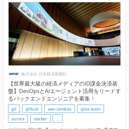
株式会社 日本経済新聞社
【世界最大級の経済メディアのID課金決済基
盤】DevOpsとAIエージェント活用をリードす
るバックエンドエンジニアを募集！
git
github
aws-lambda
qiita-team
aurora
docker
…