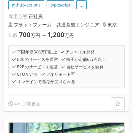
github-actions
typescript
…
雇用形態
正社員
プラットフォーム・共通基盤エンジニア
東京
700
1,200
年収
万円
〜
万円
下限年収500万円以上
アジャイル開発
B2Cのサービスを運営
椅子が定価6万円以上
B2Bのサービスを運営
自社サービスを開発
CTOがいる
フルリモート可
オンラインで選考が受けられる
4ヶ月前更新