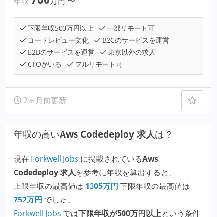
年収
万円
〜
下限年収500万円以上
一部リモート可
コードレビュー文化
B2Cのサービスを運営
B2Bのサービスを運営
東京以外の求人
CTOがいる
フルリモート可
2ヶ月前更新
年収の高い
Aws Codedeploy 求人
は？
現在
Forkwell Jobs
に掲載されている
Aws
Codedeploy 求人
を参考に年収を算出すると、
上限年収の最高値は
1305
万円
下限年収の最高値は
752
万円
でした。
Forkwell Jobs
では
下限年収が500万円以上
という条件