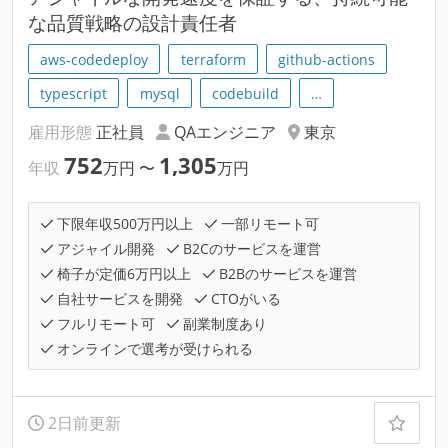
な品質戦略の設計責任者
aws-codedeploy
terraform
github-actions
typescript
mysql
codebuild
…
雇用形態
正社員
QAエンジニア
東京
752
1,305
年収
万円
〜
万円
下限年収500万円以上
一部リモート可
アジャイル開発
B2Cのサービスを運営
椅子が定価6万円以上
B2Bのサービスを運営
自社サービスを開発
CTOがいる
フルリモート可
副業制度あり
オンラインで選考が受けられる
2日前更新