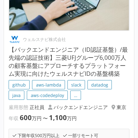
ウェルスナビ株式会社
【バックエンドエンジニア（ID認証基盤）/最
先端の認証技術】三菱UFJグループ6,000万人
の顧客基盤にアプローチするプラットフォー
ム実現に向けたウェルスナビIDの基盤構築
github
aws-lambda
slack
datadog
java
aws-codedeploy
…
雇用形態
正社員
バックエンドエンジニア
東京
600
1,100
年収
万円
〜
万円
下限年収500万円以上
一部リモート可