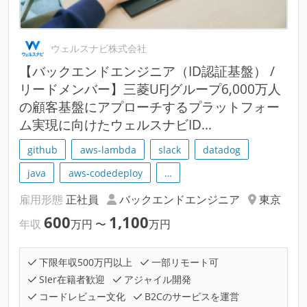
ウェルスナビ株式会社
【バックエンドエンジニア（ID認証基盤） /
リードメンバー】三菱UFJグループ6,000万人
の顧客基盤にアプローチするプラットフォー
ム実現に向けたウェルスナビID...
github
aws-lambda
slack
datadog
java
aws-codedeploy
…
雇用形態
正社員
バックエンドエンジニア
東京
600
1,100
年収
万円
〜
万円
下限年収500万円以上
一部リモート可
SIer在籍者歓迎
アジャイル開発
コードレビュー文化
B2Cのサービスを運営