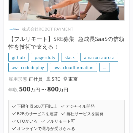
株式会社ROBOT PAYMENT
【フルリモート】SRE募集│急成長SaaSの信頼
性を技術で支える！
github
pagerduty
slack
amazon-aurora
aws-codedeploy
aws-cloudformation
…
雇用形態
正社員
SRE
東京
500
800
年収
万円
〜
万円
下限年収500万円以上
アジャイル開発
B2Bのサービスを運営
自社サービスを開発
CTOがいる
フルリモート可
オンラインで選考が受けられる