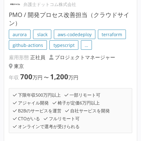
弁護士ドットコム株式会社
PMO / 開発プロセス改善担当（クラウドサイ
ン）
aurora
slack
aws-codedeploy
terraform
github-actions
typescript
…
雇用形態
正社員
プロジェクトマネージャー
東京
700
1,200
年収
万円
〜
万円
下限年収500万円以上
一部リモート可
アジャイル開発
椅子が定価6万円以上
B2Bのサービスを運営
自社サービスを開発
CTOがいる
フルリモート可
オンラインで選考が受けられる