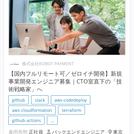
株式会社ROBOT PAYMENT
【国内フルリモート可／ゼロイチ開発】新規
事業開発エンジニア募集｜CTO室直下の「技
術戦略家」へ
github
slack
aws-codedeploy
aws-cloudformation
terraform
github-actions
…
雇用形態
正社員
バックエンドエンジニア
東京