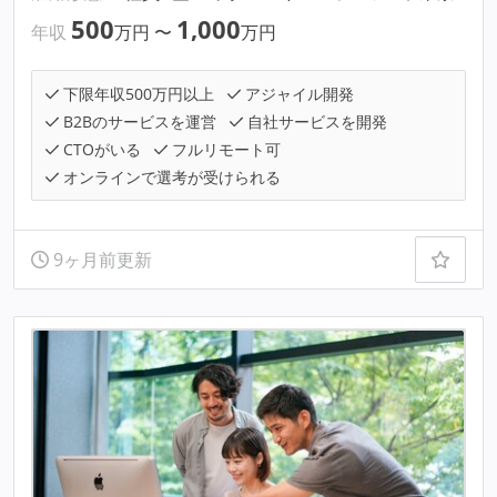
500
1,000
年収
万円
〜
万円
下限年収500万円以上
アジャイル開発
B2Bのサービスを運営
自社サービスを開発
CTOがいる
フルリモート可
オンラインで選考が受けられる
9ヶ月前更新