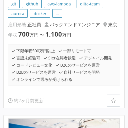
git
github
aws-lambda
qiita-team
aurora
docker
…
雇用形態
正社員
バックエンドエンジニア
東京
700
1,100
年収
万円
〜
万円
下限年収500万円以上
一部リモート可
言語未経験可
SIer在籍者歓迎
アジャイル開発
コードレビュー文化
B2Cのサービスを運営
B2Bのサービスを運営
自社サービスを開発
オンラインで選考が受けられる
約2ヶ月前更新