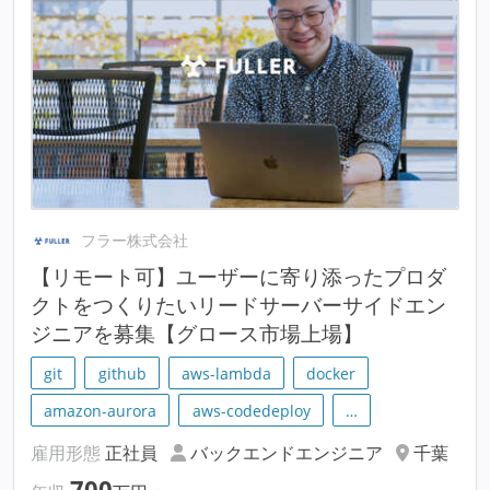
フラー株式会社
【リモート可】ユーザーに寄り添ったプロダ
クトをつくりたいリードサーバーサイドエン
ジニアを募集【グロース市場上場】
git
github
aws-lambda
docker
amazon-aurora
aws-codedeploy
…
雇用形態
正社員
バックエンドエンジニア
千葉
700