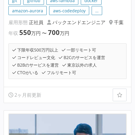
git
github
aws-lambda
docker
amazon-aurora
aws-codedeploy
…
雇用形態
正社員
バックエンドエンジニア
千葉
550
700
年収
万円
〜
万円
下限年収500万円以上
一部リモート可
コードレビュー文化
B2Cのサービスを運営
B2Bのサービスを運営
東京以外の求人
CTOがいる
フルリモート可
2ヶ月前更新