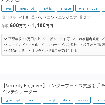
java
typescript
next.js
fargate
aws-lambda
雇用形態
正社員
バックエンドエンジニア
東京
600
1,100
年収
万円
〜
万円
下限年収500万円以上
一部リモート可
SIer在籍者歓迎
コードレビュー文化
B2Cのサービスを運営
椅子が定価6
CTOがいる
オンラインで選考が受けられる
【Security Engineer】エンタープライズ支援
インテグレーター
typescript
next.js
mysql
slack
notion
oauth