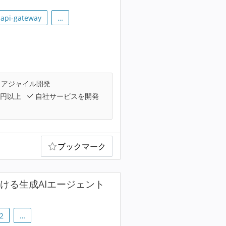
api-gateway
…
アジャイル開発
万円以上
自社サービスを開発
ブックマーク
を手掛ける生成AIエージェント
2
…