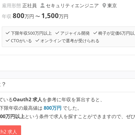
雇用形態
正社員
セキュリティエンジニア
東京
800
1,500
年収
万円
〜
万円
下限年収500万円以上
アジャイル開発
椅子が定価6万円以
CTOがいる
オンラインで選考が受けられる
は？
ている
Oauth2 求人
を参考に年収を算出すると、
下限年収の最高値は
800
万円
でした。
00万円以上
という条件で求人を探すことができますので、ぜ
h2 求人