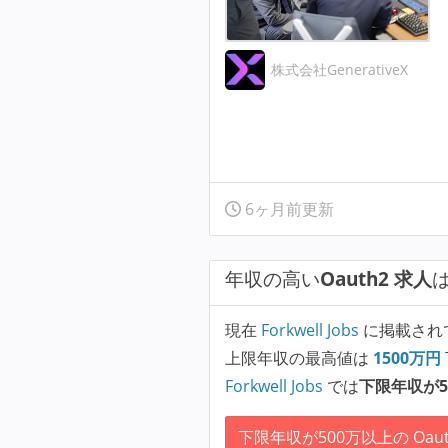
株式会社GenerativeX
6ヶ月前更新
年収の高い
Oauth2 求人
現在
Forkwell Jobs
に掲載され
上限年収の最高値は
1500
万円
Forkwell Jobs
では
下限年収が5
下限年収が500万以上の Oaut