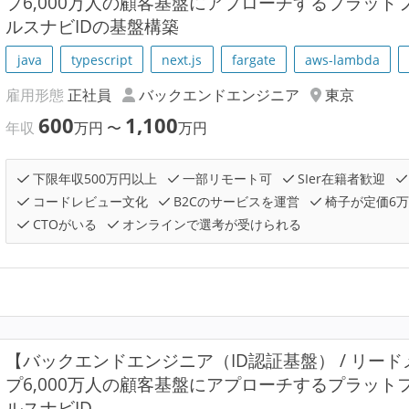
プ6,000万人の顧客基盤にアプローチするプラッ
ルスナビIDの基盤構築
java
typescript
next.js
fargate
aws-lambda
雇用形態
正社員
バックエンドエンジニア
東京
600
1,100
年収
万円
〜
万円
下限年収500万円以上
一部リモート可
SIer在籍者歓迎
コードレビュー文化
B2Cのサービスを運営
椅子が定価6
CTOがいる
オンラインで選考が受けられる
【バックエンドエンジニア（ID認証基盤） / リード
プ6,000万人の顧客基盤にアプローチするプラッ
ルスナビID...