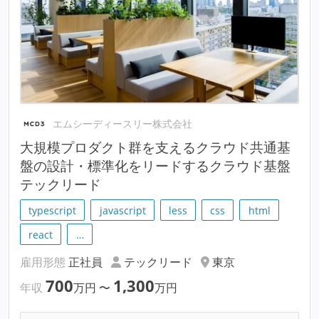
エムシーディースリー株式会社
大規模プロダクト群を支えるクラウド共通基
盤の設計・標準化をリードするクラウド基盤
テックリード
typescript
javascript
less
css
html
react
…
雇用形態
正社員
テックリード
東京
700
1,300
年収
万円
〜
万円