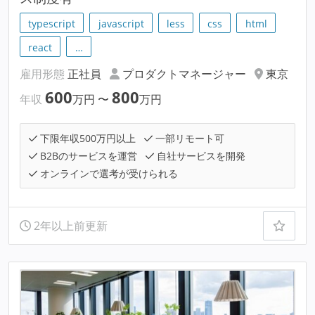
typescript
javascript
less
css
html
react
…
雇用形態
正社員
プロダクトマネージャー
東京
600
800
年収
万円
〜
万円
下限年収500万円以上
一部リモート可
B2Bのサービスを運営
自社サービスを開発
オンラインで選考が受けられる
2年以上前更新