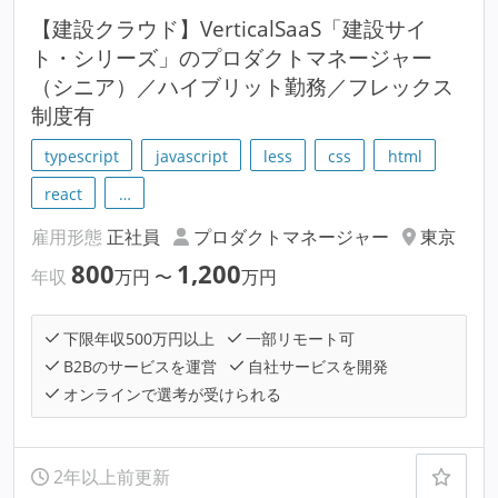
【建設クラウド】VerticalSaaS「建設サイ
ト・シリーズ」のプロダクトマネージャー
（シニア）／ハイブリット勤務／フレックス
制度有
typescript
javascript
less
css
html
react
…
雇用形態
正社員
プロダクトマネージャー
東京
800
1,200
年収
万円
〜
万円
下限年収500万円以上
一部リモート可
B2Bのサービスを運営
自社サービスを開発
オンラインで選考が受けられる
2年以上前更新