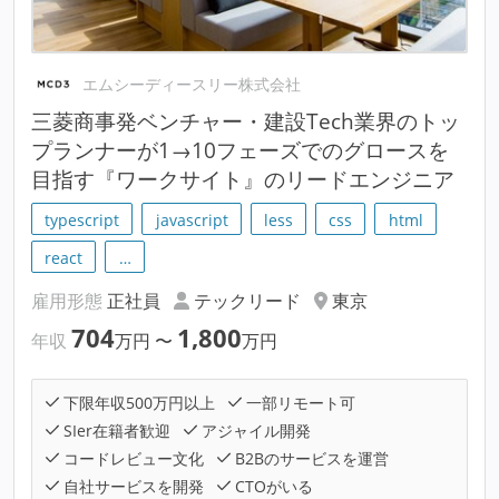
エムシーディースリー株式会社
三菱商事発ベンチャー・建設Tech業界のトッ
プランナーが1→10フェーズでのグロースを
目指す『ワークサイト』のリードエンジニア
typescript
javascript
less
css
html
react
…
雇用形態
正社員
テックリード
東京
704
1,800
年収
万円
〜
万円
下限年収500万円以上
一部リモート可
SIer在籍者歓迎
アジャイル開発
コードレビュー文化
B2Bのサービスを運営
自社サービスを開発
CTOがいる