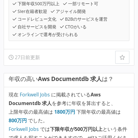
下限年収500万円以上
一部リモート可
SIer在籍者歓迎
アジャイル開発
コードレビュー文化
B2Bのサービスを運営
自社サービスを開発
CTOがいる
オンラインで選考が受けられる
27日前更新
年収の高い
Aws Documentdb 求人
は？
現在
Forkwell Jobs
に掲載されている
Aws
Documentdb 求人
を参考に年収を算出すると、
上限年収の最高値は
1800
万円
下限年収の最高値は
800
万円
でした。
Forkwell Jobs
では
下限年収が500万円以上
という条件
で求人を探すことができますので、ぜひご活用くださ