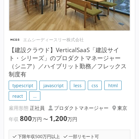
エムシーディースリー株式会社
【建設クラウド】VerticalSaaS「建設サイ
ト・シリーズ」のプロダクトマネージャー
（シニア）／ハイブリット勤務／フレックス
制度有
typescript
javascript
less
css
html
react
…
雇用形態
正社員
プロダクトマネージャー
東京
800
1,200
年収
万円
〜
万円
下限年収500万円以上
一部リモート可