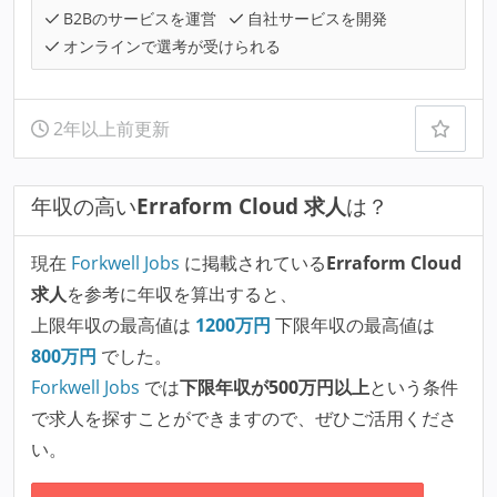
B2Bのサービスを運営
自社サービスを開発
オンラインで選考が受けられる
2年以上前更新
年収の高い
Erraform Cloud 求人
は？
現在
Forkwell Jobs
に掲載されている
Erraform Cloud
求人
を参考に年収を算出すると、
上限年収の最高値は
1200
万円
下限年収の最高値は
800
万円
でした。
Forkwell Jobs
では
下限年収が500万円以上
という条件
で求人を探すことができますので、ぜひご活用くださ
い。