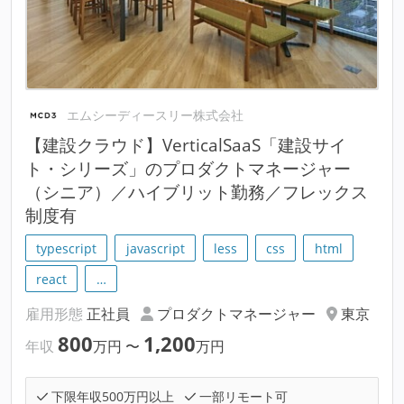
エムシーディースリー株式会社
【建設クラウド】VerticalSaaS「建設サイ
ト・シリーズ」のプロダクトマネージャー
（シニア）／ハイブリット勤務／フレックス
制度有
typescript
javascript
less
css
html
react
…
雇用形態
正社員
プロダクトマネージャー
東京
800
1,200
年収
万円
〜
万円
下限年収500万円以上
一部リモート可