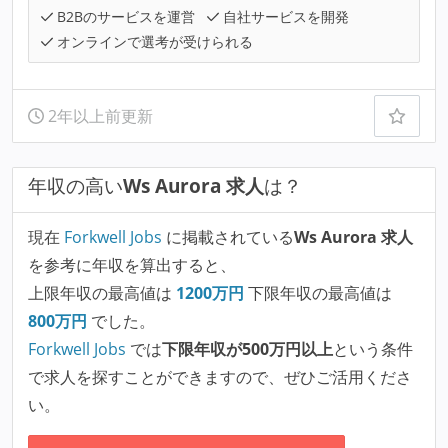
B2Bのサービスを運営
自社サービスを開発
オンラインで選考が受けられる
2年以上前更新
年収の高い
Ws Aurora 求人
は？
現在
Forkwell Jobs
に掲載されている
Ws Aurora 求人
を参考に年収を算出すると、
上限年収の最高値は
1200
万円
下限年収の最高値は
800
万円
でした。
Forkwell Jobs
では
下限年収が500万円以上
という条件
で求人を探すことができますので、ぜひご活用くださ
い。