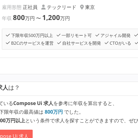
雇用形態
正社員
テックリード
東京
800
1,200
年収
万円
〜
万円
下限年収500万円以上
一部リモート可
アジャイル開発
B2Cのサービスを運営
自社サービスを開発
CTOがいる
 求人
は？
ている
Compose Ui 求人
を参考に年収を算出すると、
下限年収の最高値は
800
万円
でした。
00万円以上
という条件で求人を探すことができますので、ぜ
se Ui 求人