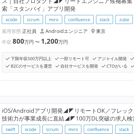
ス｜自社プロダクト◢◤リードエンジニア候補募集｜
索「スタンバイ」アプリ開発
xcode
scrum
miro
confluence
slack
zube
雇用形態
正社員
Androidエンジニア
東京
800
1,200
年収
万円
〜
万円
下限年収500万円以上
一部リモート可
アジャイル開発
B2Cのサービスを運営
自社サービスを開発
CTOがいる
iOS/Androidアプリ開発◢◤リモートOK／フレ
技術力が事業成長に直結◢◤100万DL突破の求人
swift
xcode
scrum
miro
confluence
slack