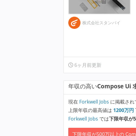
株式会社スタンバイ
6ヶ月前更新
年収の高い
Compose Ui
現在
Forkwell Jobs
に掲載され
上限年収の最高値は
1200
万円
Forkwell Jobs
では
下限年収が5
下限年収が500万以上の Compo