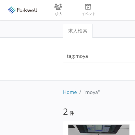
求人
イベント
求人検索
Home
"moya"
2
件