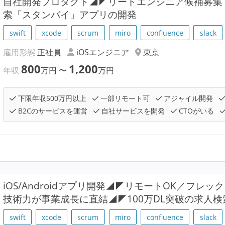
自社開発プロダクト◢◤リードエンジニア候補募集｜
索「スタンバイ」アプリの開発
swift
xcode
scrum
miro
confluence
slack
雇用形態
正社員
iOSエンジニア
東京
800
1,200
年収
万円
〜
万円
下限年収500万円以上
一部リモート可
アジャイル開発
B2Cのサービスを運営
自社サービスを開発
CTOがいる
iOS/Androidアプリ開発◢◤リモートOK／フレ
技術力が事業成長に直結◢◤100万DL突破の求人
swift
xcode
scrum
miro
confluence
slack