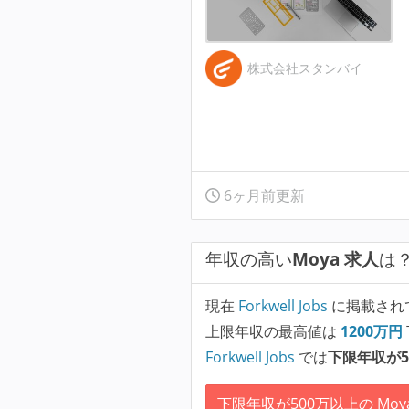
株式会社スタンバイ
6ヶ月前更新
年収の高い
Moya 求人
は
現在
Forkwell Jobs
に掲載され
上限年収の最高値は
1200
万円
Forkwell Jobs
では
下限年収が5
下限年収が500万以上の Moy