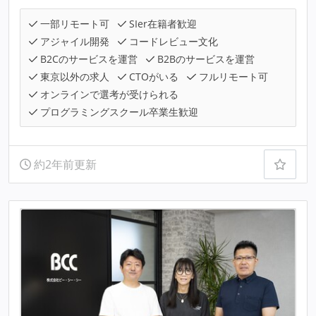
一部リモート可
SIer在籍者歓迎
アジャイル開発
コードレビュー文化
B2Cのサービスを運営
B2Bのサービスを運営
東京以外の求人
CTOがいる
フルリモート可
オンラインで選考が受けられる
プログラミングスクール卒業生歓迎
約2年前更新