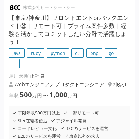
株式会社ビー・シー・シー
【東京/神奈川】フロントエンドorバックエン
ド｜③｜リモート可｜プライム案件多数｜経
験を活かしてコミットしたい分野で活躍しよ
う！
java
ruby
python
c#
php
go
…
雇用形態
正社員
Webエンジニア／プロダクトエンジニア
神奈川
500
1,000
年収
万円
〜
万円
下限年収500万円以上
一部リモート可
SIer在籍者歓迎
アジャイル開発
コードレビュー文化
B2Cのサービスを運営
B2Bのサービスを運営
東京以外の求人