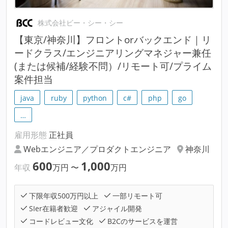
株式会社ビー・シー・シー
【東京/神奈川】フロントorバックエンド｜リ
ードクラス/エンジニアリングマネジャー兼任
(または候補/経験不問）/リモート可/プライム
案件担当
java
ruby
python
c#
php
go
…
雇用形態
正社員
Webエンジニア／プロダクトエンジニア
神奈川
600
1,000
年収
万円
〜
万円
下限年収500万円以上
一部リモート可
SIer在籍者歓迎
アジャイル開発
コードレビュー文化
B2Cのサービスを運営