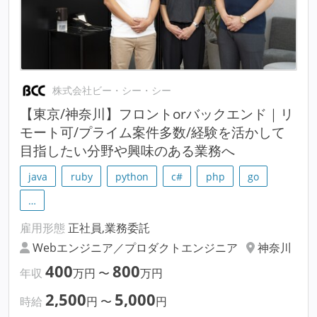
株式会社ビー・シー・シー
【東京/神奈川】フロントorバックエンド｜リ
モート可/プライム案件多数/経験を活かして
目指したい分野や興味のある業務へ
java
ruby
python
c#
php
go
…
雇用形態
正社員,業務委託
Webエンジニア／プロダクトエンジニア
神奈川
400
800
年収
万円
〜
万円
2,500
5,000
時給
円
〜
円