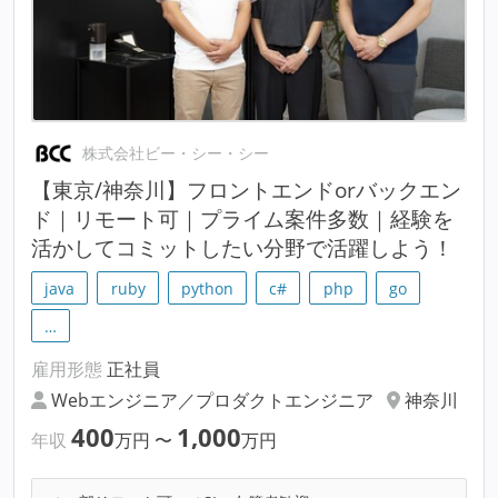
株式会社ビー・シー・シー
【東京/神奈川】フロントエンドorバックエン
ド｜リモート可｜プライム案件多数｜経験を
活かしてコミットしたい分野で活躍しよう！
java
ruby
python
c#
php
go
…
雇用形態
正社員
Webエンジニア／プロダクトエンジニア
神奈川
400
1,000
年収
万円
〜
万円