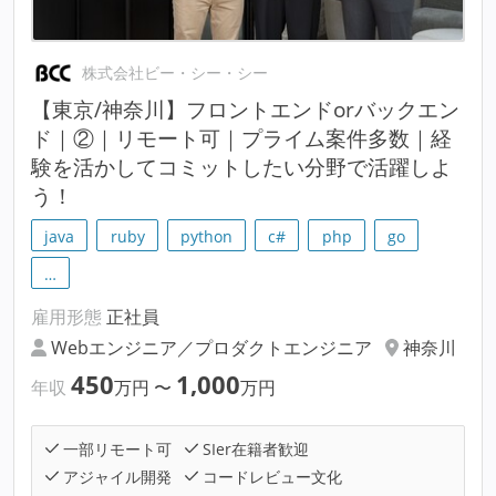
株式会社ビー・シー・シー
【東京/神奈川】フロントエンドorバックエン
ド｜②｜リモート可｜プライム案件多数｜経
験を活かしてコミットしたい分野で活躍しよ
う！
java
ruby
python
c#
php
go
…
雇用形態
正社員
Webエンジニア／プロダクトエンジニア
神奈川
450
1,000
年収
万円
〜
万円
一部リモート可
SIer在籍者歓迎
アジャイル開発
コードレビュー文化