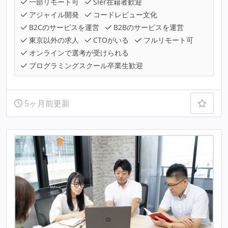
一部リモート可
SIer在籍者歓迎
アジャイル開発
コードレビュー文化
B2Cのサービスを運営
B2Bのサービスを運営
東京以外の求人
CTOがいる
フルリモート可
オンラインで選考が受けられる
プログラミングスクール卒業生歓迎
5ヶ月前更新