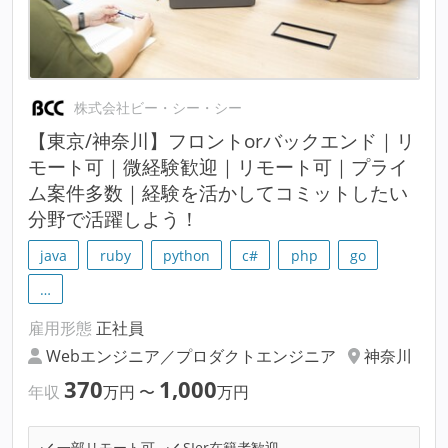
株式会社ビー・シー・シー
【東京/神奈川】フロントorバックエンド｜リ
モート可｜微経験歓迎｜リモート可｜プライ
ム案件多数｜経験を活かしてコミットしたい
分野で活躍しよう！
java
ruby
python
c#
php
go
…
雇用形態
正社員
Webエンジニア／プロダクトエンジニア
神奈川
370
1,000
年収
万円
〜
万円
一部リモート可
SIer在籍者歓迎