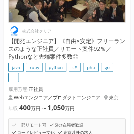
株式会社クリア
【開発エンジニア】《自由×安定》フリーラン
スのような正社員／リモート案件92％／
Pythonなど先端案件多数◎
java
ruby
python
c#
php
go
…
雇用形態
正社員
Webエンジニア／プロダクトエンジニア
東京
400
1,050
年収
万円
〜
万円
一部リモート可
SIer在籍者歓迎
コードレビュー文化
東京以外の求人