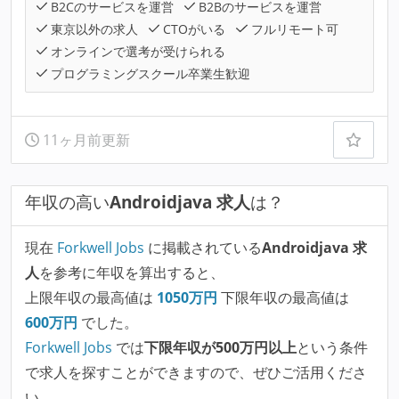
B2Cのサービスを運営
B2Bのサービスを運営
東京以外の求人
CTOがいる
フルリモート可
オンラインで選考が受けられる
プログラミングスクール卒業生歓迎
11ヶ月前更新
年収の高い
Androidjava 求人
は？
現在
Forkwell Jobs
に掲載されている
Androidjava 求
人
を参考に年収を算出すると、
上限年収の最高値は
1050
万円
下限年収の最高値は
600
万円
でした。
Forkwell Jobs
では
下限年収が500万円以上
という条件
で求人を探すことができますので、ぜひご活用くださ
い。