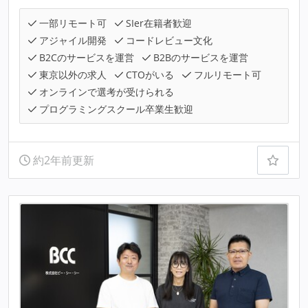
一部リモート可
SIer在籍者歓迎
アジャイル開発
コードレビュー文化
B2Cのサービスを運営
B2Bのサービスを運営
東京以外の求人
CTOがいる
フルリモート可
オンラインで選考が受けられる
プログラミングスクール卒業生歓迎
約2年前更新