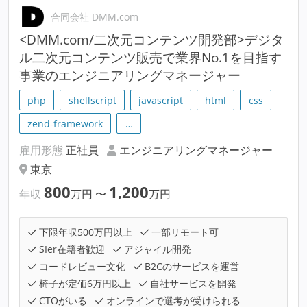
合同会社 DMM.com
<DMM.com/二次元コンテンツ開発部>デジタ
ル二次元コンテンツ販売で業界No.1を目指す
事業のエンジニアリングマネージャー
php
shellscript
javascript
html
css
zend-framework
…
雇用形態
正社員
エンジニアリングマネージャー
東京
800
1,200
年収
万円
〜
万円
下限年収500万円以上
一部リモート可
SIer在籍者歓迎
アジャイル開発
コードレビュー文化
B2Cのサービスを運営
椅子が定価6万円以上
自社サービスを開発
CTOがいる
オンラインで選考が受けられる