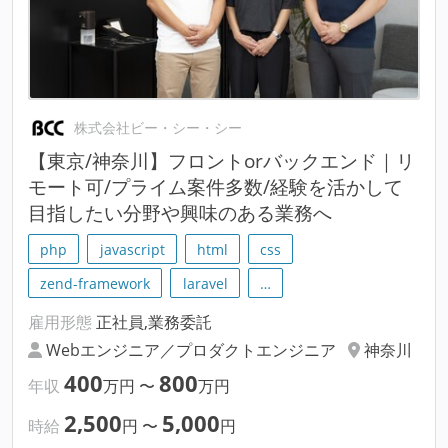
株式会社ビー・シー・シー
【東京/神奈川】フロントorバックエンド｜リ
モート可/プライム案件多数/経験を活かして
目指したい分野や興味のある業務へ
php
javascript
html
css
zend-framework
laravel
…
雇用形態
正社員,業務委託
Webエンジニア／プロダクトエンジニア
神奈川
400
800
年収
万円
〜
万円
2,500
5,000
時給
円
〜
円