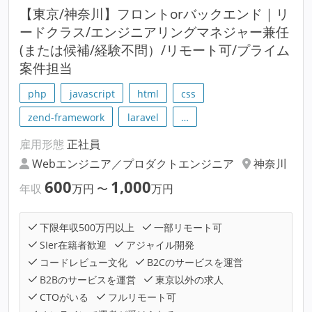
【東京/神奈川】フロントorバックエンド｜リ
ードクラス/エンジニアリングマネジャー兼任
(または候補/経験不問）/リモート可/プライム
案件担当
php
javascript
html
css
zend-framework
laravel
…
雇用形態
正社員
Webエンジニア／プロダクトエンジニア
神奈川
600
1,000
年収
万円
〜
万円
下限年収500万円以上
一部リモート可
SIer在籍者歓迎
アジャイル開発
コードレビュー文化
B2Cのサービスを運営
B2Bのサービスを運営
東京以外の求人
CTOがいる
フルリモート可