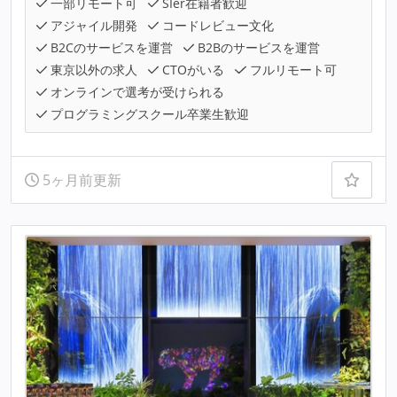
一部リモート可
SIer在籍者歓迎
アジャイル開発
コードレビュー文化
B2Cのサービスを運営
B2Bのサービスを運営
東京以外の求人
CTOがいる
フルリモート可
オンラインで選考が受けられる
プログラミングスクール卒業生歓迎
5ヶ月前更新