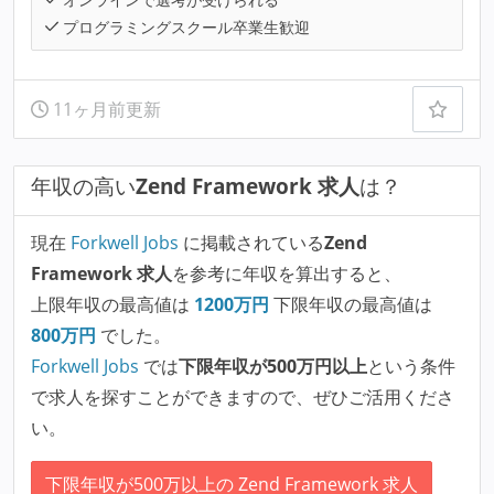
プログラミングスクール卒業生歓迎
11ヶ月前更新
年収の高い
Zend Framework 求人
は？
現在
Forkwell Jobs
に掲載されている
Zend
Framework 求人
を参考に年収を算出すると、
上限年収の最高値は
1200
万円
下限年収の最高値は
800
万円
でした。
Forkwell Jobs
では
下限年収が500万円以上
という条件
で求人を探すことができますので、ぜひご活用くださ
い。
下限年収が500万以上の Zend Framework 求人