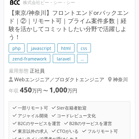
株式会社ビー・シー・シー
【東京/神奈川】フロントエンドorバックエン
ド｜②｜リモート可｜プライム案件多数｜経
験を活かしてコミットしたい分野で活躍しよ
う！
php
javascript
html
css
zend-framework
laravel
…
雇用形態
正社員
Webエンジニア／プロダクトエンジニア
神奈川
450
1,000
年収
万円
〜
万円
一部リモート可
SIer在籍者歓迎
アジャイル開発
コードレビュー文化
B2Cのサービスを運営
B2Bのサービスを運営
東京以外の求人
CTOがいる
フルリモート可
オンラインで選考が受けられる