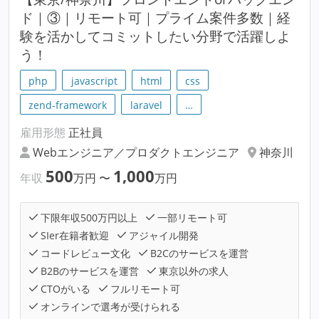
ド｜③｜リモート可｜プライム案件多数｜経
験を活かしてコミットしたい分野で活躍しよ
う！
php
javascript
html
css
zend-framework
laravel
…
雇用形態
正社員
Webエンジニア／プロダクトエンジニア
神奈川
500
1,000
年収
万円
〜
万円
下限年収500万円以上
一部リモート可
SIer在籍者歓迎
アジャイル開発
コードレビュー文化
B2Cのサービスを運営
B2Bのサービスを運営
東京以外の求人
CTOがいる
フルリモート可
オンラインで選考が受けられる