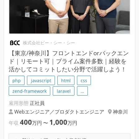
株式会社ビー・シー・シー
【東京/神奈川】フロントエンドorバックエン
ド｜リモート可｜プライム案件多数｜経験を
活かしてコミットしたい分野で活躍しよう！
php
javascript
html
css
zend-framework
laravel
…
雇用形態
正社員
Webエンジニア／プロダクトエンジニア
神奈川
400
1,000
年収
万円
〜
万円