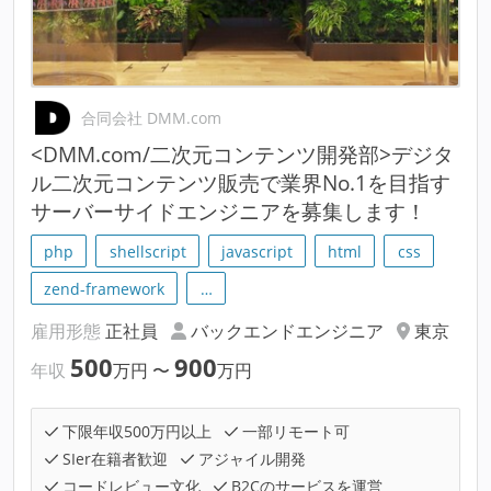
合同会社 DMM.com
<DMM.com/二次元コンテンツ開発部>デジタ
ル二次元コンテンツ販売で業界No.1を目指す
サーバーサイドエンジニアを募集します！
php
shellscript
javascript
html
css
zend-framework
…
雇用形態
正社員
バックエンドエンジニア
東京
500
900
年収
万円
〜
万円
下限年収500万円以上
一部リモート可
SIer在籍者歓迎
アジャイル開発
コードレビュー文化
B2Cのサービスを運営