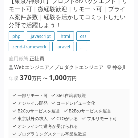
【東京/神奈川】フロントorバックエンド｜リ
モート可｜微経験歓迎｜リモート可｜プライ
ム案件多数｜経験を活かしてコミットしたい
分野で活躍しよう！
php
javascript
html
css
zend-framework
laravel
…
雇用形態
正社員
Webエンジニア／プロダクトエンジニア
神奈川
370
1,000
年収
万円
〜
万円
一部リモート可
SIer在籍者歓迎
アジャイル開発
コードレビュー文化
B2Cのサービスを運営
B2Bのサービスを運営
東京以外の求人
CTOがいる
フルリモート可
オンラインで選考が受けられる
プログラミングスクール卒業生歓迎