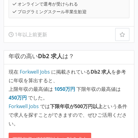
オンラインで選考が受けられる
プログラミングスクール卒業生歓迎
1年以上前更新
年収の高い
Db2 求人
は？
現在
Forkwell Jobs
に掲載されている
Db2 求人
を参考
に年収を算出すると、
上限年収の最高値は
1050
万円
下限年収の最高値は
450
万円
でした。
Forkwell Jobs
では
下限年収が500万円以上
という条件
で求人を探すことができますので、ぜひご活用くださ
い。