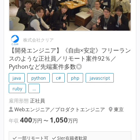
株式会社クリア
【開発エンジニア】《自由×安定》フリーラン
スのような正社員／リモート案件92％／
Pythonなど先端案件多数◎
java
python
c#
php
javascript
ruby
…
雇用形態
正社員
Webエンジニア／プロダクトエンジニア
東京
400
1,050
年収
万円
〜
万円
一部リモート可
SIer在籍者歓迎