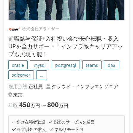
株式会社アライザー
前職給与保証+入社祝い金で安心転職・収入
UPを全力サポート！インフラ系キャリアアッ
プも実現可能！
oracle
mysql
postgresql
teams
db2
sqlserver
…
雇用形態
正社員
クラウド・インフラエンジニア
東京
450
800
年収
万円
〜
万円
SIer在籍者歓迎
B2Bのサービスを運営
東京以外の求人
フルリモート可