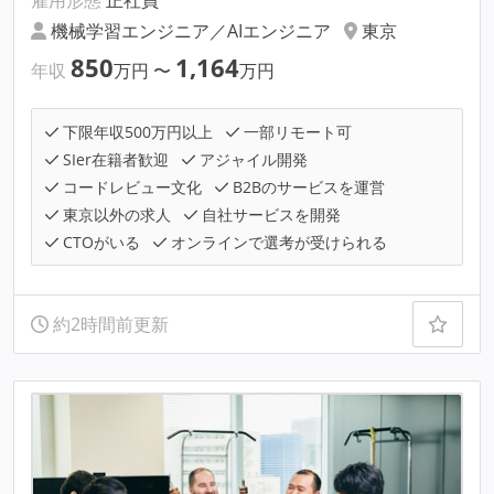
雇用形態
正社員
機械学習エンジニア／AIエンジニア
東京
850
1,164
年収
万円
〜
万円
下限年収500万円以上
一部リモート可
SIer在籍者歓迎
アジャイル開発
コードレビュー文化
B2Bのサービスを運営
東京以外の求人
自社サービスを開発
CTOがいる
オンラインで選考が受けられる
約2時間前更新