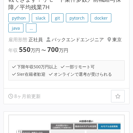
障／平均残業7H
python
slack
git
pytorch
docker
java
…
雇用形態
正社員
バックエンドエンジニア
東京
550
700
年収
万円
〜
万円
下限年収500万円以上
一部リモート可
SIer在籍者歓迎
オンラインで選考が受けられる
8ヶ月前更新