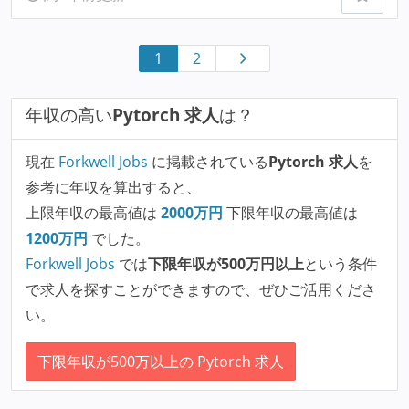
1
2
年収の高い
Pytorch 求人
は？
現在
Forkwell Jobs
に掲載されている
Pytorch 求人
を
参考に年収を算出すると、
上限年収の最高値は
2000
万円
下限年収の最高値は
1200
万円
でした。
Forkwell Jobs
では
下限年収が500万円以上
という条件
で求人を探すことができますので、ぜひご活用くださ
い。
下限年収が500万以上の Pytorch 求人