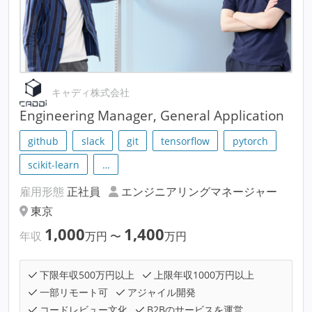
キャディ株式会社
Engineering Manager, General Application
github
slack
git
tensorflow
pytorch
scikit-learn
…
雇用形態
正社員
エンジニアリングマネージャー
東京
1,000
1,400
年収
万円
〜
万円
下限年収500万円以上
上限年収1000万円以上
一部リモート可
アジャイル開発
コードレビュー文化
B2Bのサービスを運営