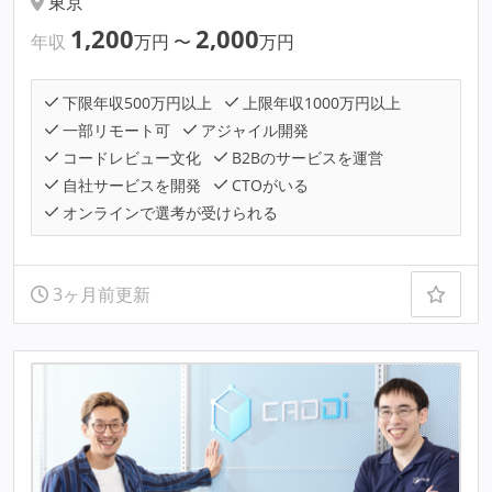
東京
1,200
2,000
年収
万円
〜
万円
下限年収500万円以上
上限年収1000万円以上
一部リモート可
アジャイル開発
コードレビュー文化
B2Bのサービスを運営
自社サービスを開発
CTOがいる
オンラインで選考が受けられる
3ヶ月前更新