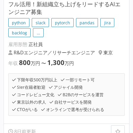
フル活用！新組織立ち上げをリードするAIエ
ンジニア募集
python
slack
pytorch
pandas
jira
backlog
…
雇用形態
正社員
R&Dエンジニア／リサーチエンジニア
東京
800
1,300
年収
万円
〜
万円
下限年収500万円以上
一部リモート可
SIer在籍者歓迎
アジャイル開発
コードレビュー文化
B2Bのサービスを運営
東京以外の求人
自社サービスを開発
CTOがいる
オンラインで選考が受けられる
8日前更新