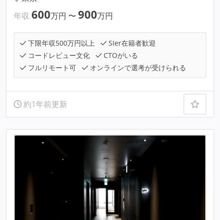
600
900
年収
万円
〜
万円
下限年収500万円以上
SIer在籍者歓迎
コードレビュー文化
CTOがいる
フルリモート可
オンラインで選考が受けられる
約1年前更新