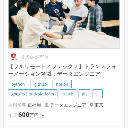
株式会社ABEJA
【フルリモート／フレックス】トランスフォ
ーメーション領域：データエンジニア
python
github
notion
google-cloud-platform
slack
git
…
雇用形態
正社員
データエンジニア
東京
600
年収
万円
〜