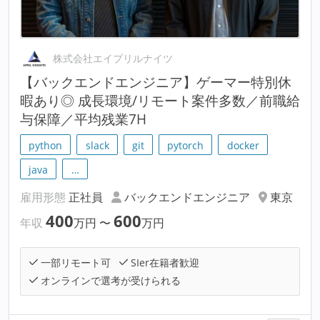
株式会社エイプリルナイツ
【バックエンドエンジニア】ゲーマー特別休
暇あり◎ 成長環境/リモート案件多数／前職給
与保障／平均残業7H
python
slack
git
pytorch
docker
java
…
雇用形態
正社員
バックエンドエンジニア
東京
400
600
年収
万円
〜
万円
一部リモート可
SIer在籍者歓迎
オンラインで選考が受けられる