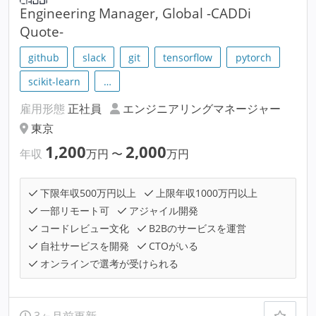
Engineering Manager, Global -CADDi
Quote-
github
slack
git
tensorflow
pytorch
scikit-learn
…
雇用形態
正社員
エンジニアリングマネージャー
東京
1,200
2,000
年収
万円
〜
万円
下限年収500万円以上
上限年収1000万円以上
一部リモート可
アジャイル開発
コードレビュー文化
B2Bのサービスを運営
自社サービスを開発
CTOがいる
オンラインで選考が受けられる