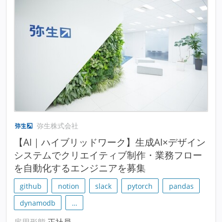
弥生株式会社
【AI｜ハイブリッドワーク】生成AI×デザイン
システムでクリエイティブ制作・業務フロー
を自動化するエンジニアを募集
github
notion
slack
pytorch
pandas
dynamodb
…