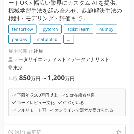
ートOK＞幅広い業界にカスタム AI を提供。
機械学習手法を組み合わせ、課題解決手法の
検討・モデリング・評価まで...
tensorflow
pytorch
scikit-learn
numpy
pandas
matplotlib
…
雇用形態
正社員
データサイエンティスト／データアナリスト
東京
850
1,200
年収
万円
〜
万円
下限年収500万円以上
SIer在籍者歓迎
コードレビュー文化
CTOがいる
フルリモート可
オンラインで選考が受けられる
約1年前更新