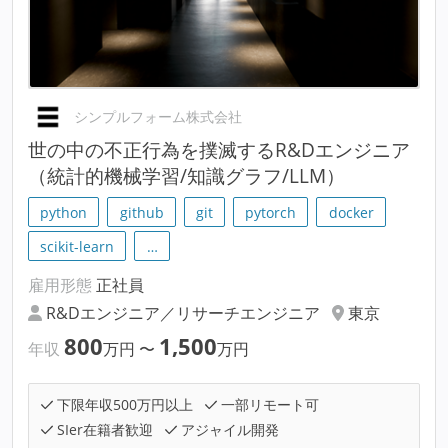
シンプルフォーム株式会社
世の中の不正行為を撲滅するR&Dエンジニア
（統計的機械学習/知識グラフ/LLM）
python
github
git
pytorch
docker
scikit-learn
…
雇用形態
正社員
R&Dエンジニア／リサーチエンジニア
東京
800
1,500
年収
万円
〜
万円
下限年収500万円以上
一部リモート可
SIer在籍者歓迎
アジャイル開発