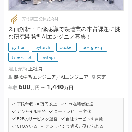
匠技研工業株式会社
図面解析・画像認識で製造業の本質課題に挑
む研究開発型AIエンジニア募集！
python
pytorch
docker
postgresql
typescript
fastapi
雇用形態
正社員
機械学習エンジニア／AIエンジニア
東京
600
1,440
年収
万円
〜
万円
下限年収500万円以上
SIer在籍者歓迎
アジャイル開発
コードレビュー文化
B2Bのサービスを運営
自社サービスを開発
CTOがいる
オンラインで選考が受けられる