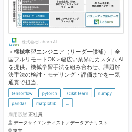
株式会社Laboro.AI
＜機械学習エンジニア（リーダー候補）｜全
国フルリモートOK＞幅広い業界にカスタム AI
を提供。機械学習手法を組み合わせ、課題解
決手法の検討・モデリング・評価までを一気
通貫で担当。
tensorflow
pytorch
scikit-learn
numpy
pandas
matplotlib
…
雇用形態
正社員
データサイエンティスト／データアナリスト
東京