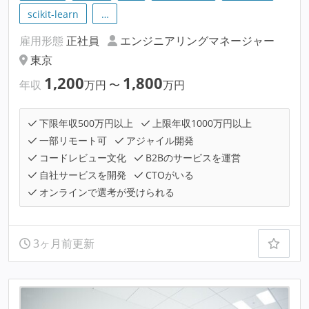
scikit-learn
…
雇用形態
正社員
エンジニアリングマネージャー
東京
1,200
1,800
年収
万円
〜
万円
下限年収500万円以上
上限年収1000万円以上
一部リモート可
アジャイル開発
コードレビュー文化
B2Bのサービスを運営
自社サービスを開発
CTOがいる
オンラインで選考が受けられる
3ヶ月前更新