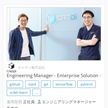
キャディ株式会社
Engineering Manager - Enterprise Solution -
github
slack
git
tensorflow
pytorch
scikit-learn
…
雇用形態
正社員
エンジニアリングマネージャー