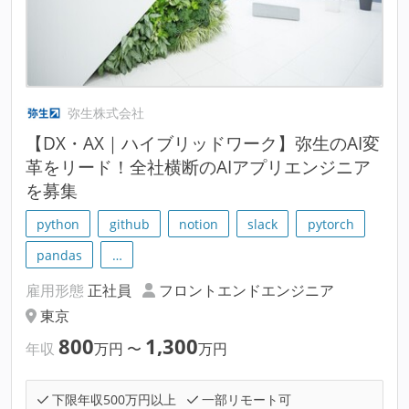
弥生株式会社
【DX・AX｜ハイブリッドワーク】弥生のAI変
革をリード！全社横断のAIアプリエンジニア
を募集
python
github
notion
slack
pytorch
pandas
…
雇用形態
正社員
フロントエンドエンジニア
東京
800
1,300
年収
万円
〜
万円
下限年収500万円以上
一部リモート可