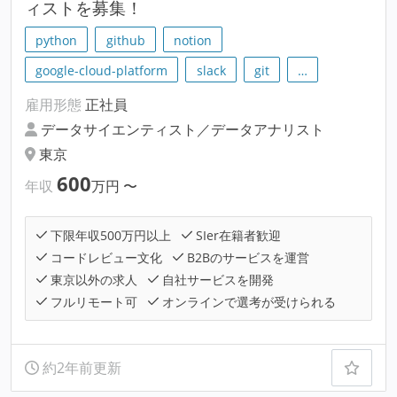
ィストを募集！
python
github
notion
google-cloud-platform
slack
git
…
雇用形態
正社員
データサイエンティスト／データアナリスト
東京
600
年収
万円
〜
下限年収500万円以上
SIer在籍者歓迎
コードレビュー文化
B2Bのサービスを運営
東京以外の求人
自社サービスを開発
フルリモート可
オンラインで選考が受けられる
約2年前更新