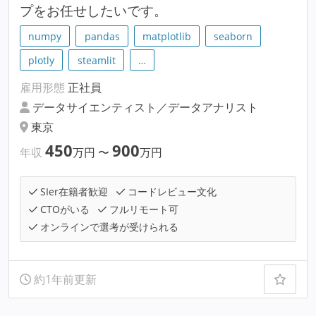
プをお任せしたいです。
numpy
pandas
matplotlib
seaborn
plotly
steamlit
…
雇用形態
正社員
データサイエンティスト／データアナリスト
東京
450
900
年収
万円
〜
万円
SIer在籍者歓迎
コードレビュー文化
CTOがいる
フルリモート可
オンラインで選考が受けられる
約1年前更新