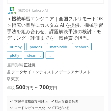
株式会社Laboro.AI
＜機械学習エンジニア｜全国フルリモートOK
＞幅広い業界にカスタム AI を提供。機械学習
手法を組み合わせ、課題解決手法の検討・モ
デリング・評価までを一気通貫で担当。
numpy
pandas
matplotlib
seaborn
plotly
steamlit
…
雇用形態
正社員
データサイエンティスト／データアナリスト
東京
500
700
年収
万円
〜
万円
下限年収500万円以上
SIer在籍者歓迎
コードレビュー文化
CTOがいる