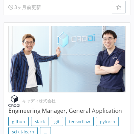
3ヶ月前更新
キャディ株式会社
Engineering Manager, General Application
github
slack
git
tensorflow
pytorch
scikit-learn
…