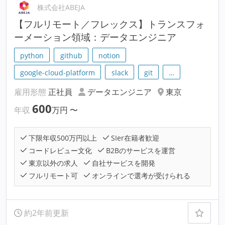
株式会社ABEJA
【フルリモート／フレックス】トランスフォ
ーメーション領域：データエンジニア
python
github
notion
google-cloud-platform
slack
git
…
雇用形態
正社員
データエンジニア
東京
600
年収
万円
〜
下限年収500万円以上
SIer在籍者歓迎
コードレビュー文化
B2Bのサービスを運営
東京以外の求人
自社サービスを開発
フルリモート可
オンラインで選考が受けられる
約2年前更新