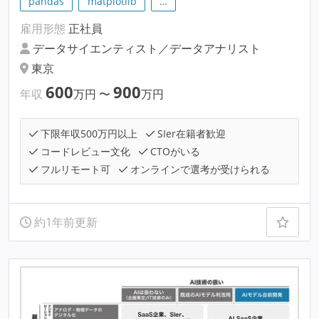
pandas
matplotlib
…
雇用形態
正社員
データサイエンティスト／データアナリスト
東京
600
900
年収
万円
〜
万円
下限年収500万円以上
SIer在籍者歓迎
コードレビュー文化
CTOがいる
フルリモート可
オンラインで選考が受けられる
約1年前更新