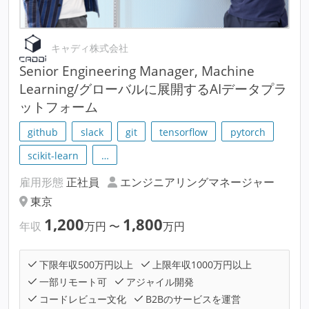
キャディ株式会社
Senior Engineering Manager, Machine
Learning/グローバルに展開するAIデータプラ
ットフォーム
github
slack
git
tensorflow
pytorch
scikit-learn
…
雇用形態
正社員
エンジニアリングマネージャー
東京
1,200
1,800
年収
万円
〜
万円
下限年収500万円以上
上限年収1000万円以上
一部リモート可
アジャイル開発
コードレビュー文化
B2Bのサービスを運営