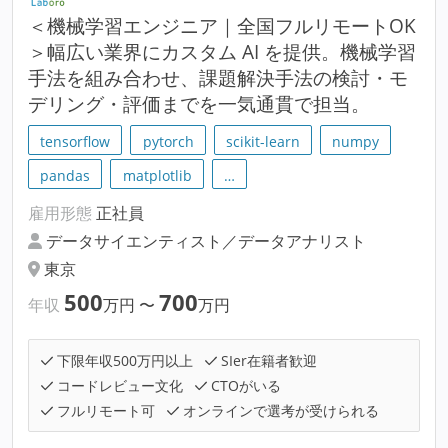
＜機械学習エンジニア｜全国フルリモートOK
＞幅広い業界にカスタム AI を提供。機械学習
手法を組み合わせ、課題解決手法の検討・モ
デリング・評価までを一気通貫で担当。
tensorflow
pytorch
scikit-learn
numpy
pandas
matplotlib
…
雇用形態
正社員
データサイエンティスト／データアナリスト
東京
500
700
年収
万円
〜
万円
下限年収500万円以上
SIer在籍者歓迎
コードレビュー文化
CTOがいる
フルリモート可
オンラインで選考が受けられる