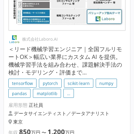
株式会社Laboro.AI
＜リード機械学習エンジニア｜全国フルリモ
ートOK＞幅広い業界にカスタム AI を提供。
機械学習手法を組み合わせ、課題解決手法の
検討・モデリング・評価まで...
tensorflow
pytorch
scikit-learn
numpy
pandas
matplotlib
…
雇用形態
正社員
データサイエンティスト／データアナリスト
東京
850
1,200
年収
万円
〜
万円