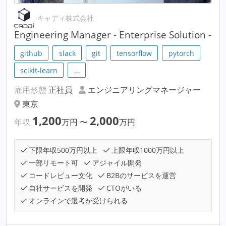
キャディ株式会社
Engineering Manager - Enterprise Solution -
github
slack
git
tensorflow
pytorch
scikit-learn
…
雇用形態
正社員
エンジニアリングマネージャー
東京
1,200
2,000
年収
万円
〜
万円
下限年収500万円以上
上限年収1000万円以上
一部リモート可
アジャイル開発
コードレビュー文化
B2Bのサービスを運営
自社サービスを開発
CTOがいる
オンラインで選考が受けられる