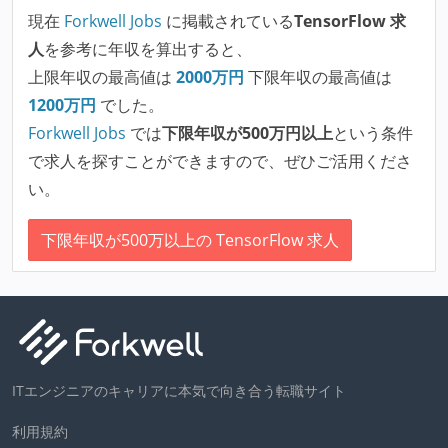
現在
Forkwell Jobs
に掲載されている
TensorFlow 求
人
を参考に年収を算出すると、
上限年収の最高値は
2000
万円
下限年収の最高値は
1200
万円
でした。
Forkwell Jobs
では
下限年収が500万円以上
という条件
で求人を探すことができますので、ぜひご活用くださ
い。
下限年収が500万以上の TensorFlow 求人
ITエンジニアのキャリアに本気で向き合う転職サイト
利用規約