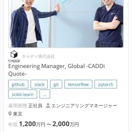
キャディ株式会社
Engineering Manager, Global -CADDi
Quote-
github
slack
git
tensorflow
pytorch
scikit-learn
…
雇用形態
正社員
エンジニアリングマネージャー
東京
1,200
2,000
年収
万円
〜
万円