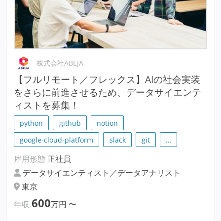
株式会社ABEJA
【フルリモート／フレックス】AIの社会実装
をさらに前進させるため、データサイエンテ
ィストを募集！
python
github
notion
google-cloud-platform
slack
git
…
雇用形態
正社員
データサイエンティスト／データアナリスト
東京
600
年収
万円
〜