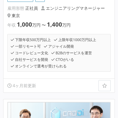
雇用形態
正社員
エンジニアリングマネージャー
東京
1,000
1,400
年収
万円
〜
万円
下限年収500万円以上
上限年収1000万円以上
一部リモート可
アジャイル開発
コードレビュー文化
B2Bのサービスを運営
自社サービスを開発
CTOがいる
オンラインで選考が受けられる
4ヶ月前更新