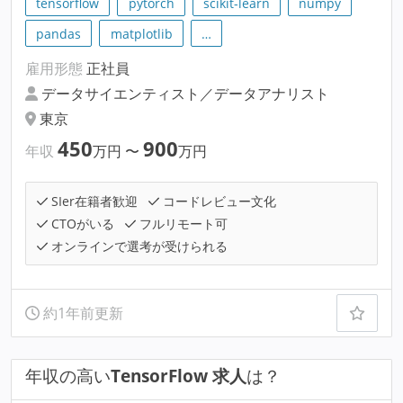
tensorflow
pytorch
scikit-learn
numpy
pandas
matplotlib
…
雇用形態
正社員
データサイエンティスト／データアナリスト
東京
450
900
年収
万円
〜
万円
SIer在籍者歓迎
コードレビュー文化
CTOがいる
フルリモート可
オンラインで選考が受けられる
約1年前更新
年収の高い
TensorFlow 求人
は？