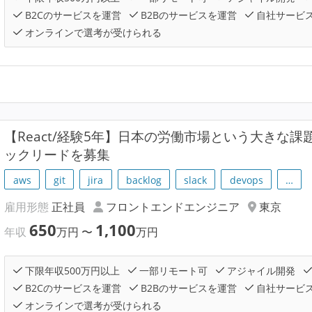
B2Cのサービスを運営
B2Bのサービスを運営
自社サービ
オンラインで選考が受けられる
【React/経験5年】日本の労働市場という大きな
ックリードを募集
aws
git
jira
backlog
slack
devops
…
雇用形態
正社員
フロントエンドエンジニア
東京
650
1,100
年収
万円
〜
万円
下限年収500万円以上
一部リモート可
アジャイル開発
B2Cのサービスを運営
B2Bのサービスを運営
自社サービ
オンラインで選考が受けられる