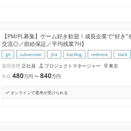
【PM/PL募集】ゲーム好き歓迎！成長企業で“好き
交流◎／前給保証／平均残業7H】
git
subversion
jira
backlog
redmine
slack
雇用形態
正社員
プロジェクトマネージャー
東京
480
840
年収
万円
〜
万円
オンラインで選考が受けられる