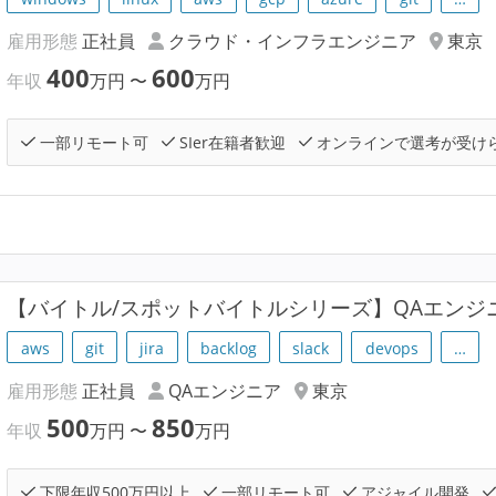
雇用形態
正社員
クラウド・インフラエンジニア
東京
400
600
年収
万円
〜
万円
一部リモート可
SIer在籍者歓迎
オンラインで選考が受け
【バイトル/スポットバイトルシリーズ】QAエンジ
aws
git
jira
backlog
slack
devops
…
雇用形態
正社員
QAエンジニア
東京
500
850
年収
万円
〜
万円
下限年収500万円以上
一部リモート可
アジャイル開発