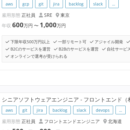
aws
gcp
git
jira
backlog
slack
…
雇用形態
正社員
SRE
東京
600
1,000
年収
万円
〜
万円
下限年収500万円以上
一部リモート可
アジャイル開発
B2Cのサービスを運営
B2Bのサービスを運営
自社サービ
オンラインで選考が受けられる
シニアソフトウェアエンジニア - フロントエンド（
aws
git
jira
backlog
slack
devops
…
雇用形態
正社員
フロントエンドエンジニア
北海道