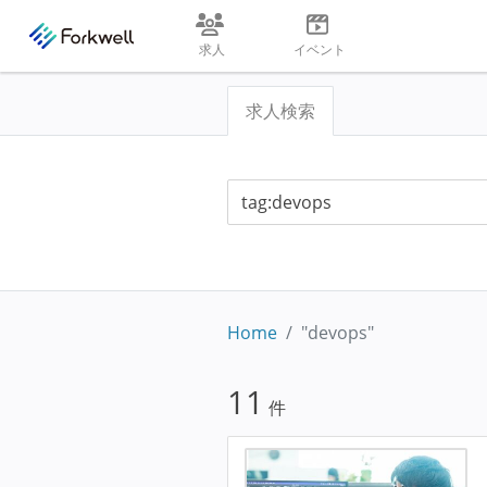
求人
イベント
求人検索
Home
"devops"
11
件