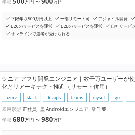
500
900
年収
万円
〜
万円
下限年収500万円以上
一部リモート可
アジャイル開発
B2Cのサービスを運営
B2Bのサービスを運営
自社サービ
オンラインで選考が受けられる
シニア アプリ開発エンジニア｜数千万ユーザーが使う
化とリアーキテクト推進（リモート併用）
azure
slack
devops
teams
mysql
go
…
雇用形態
正社員
Androidエンジニア
千葉
680
980
年収
万円
〜
万円