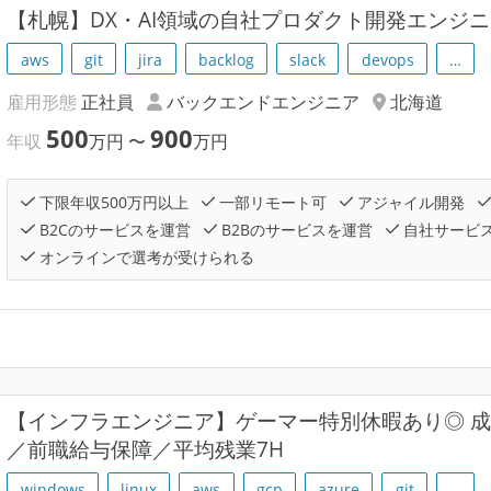
【札幌】DX・AI領域の自社プロダクト開発エンジ
aws
git
jira
backlog
slack
devops
…
雇用形態
正社員
バックエンドエンジニア
北海道
500
900
年収
万円
〜
万円
下限年収500万円以上
一部リモート可
アジャイル開発
B2Cのサービスを運営
B2Bのサービスを運営
自社サービ
オンラインで選考が受けられる
【インフラエンジニア】ゲーマー特別休暇あり◎ 成
／前職給与保障／平均残業7H
windows
linux
aws
gcp
azure
git
…