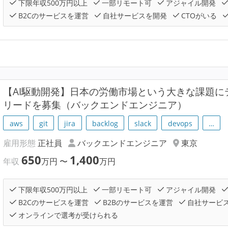
下限年収500万円以上
一部リモート可
アジャイル開発
B2Cのサービスを運営
自社サービスを開発
CTOがいる
【AI駆動開発】日本の労働市場という大きな課題
リードを募集（バックエンドエンジニア）
aws
git
jira
backlog
slack
devops
…
雇用形態
正社員
バックエンドエンジニア
東京
650
1,400
年収
万円
〜
万円
下限年収500万円以上
一部リモート可
アジャイル開発
B2Cのサービスを運営
B2Bのサービスを運営
自社サービ
オンラインで選考が受けられる