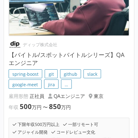
ディップ株式会社
【バイトル/スポットバイトルシリーズ】QA
エンジニア
spring-boost
git
github
slack
google-meet
jira
…
雇用形態
正社員
QAエンジニア
東京
500
850
年収
万円
〜
万円
下限年収500万円以上
一部リモート可
アジャイル開発
コードレビュー文化