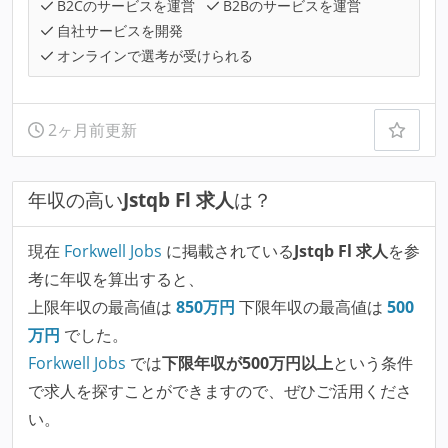
B2Cのサービスを運営
B2Bのサービスを運営
自社サービスを開発
オンラインで選考が受けられる
2ヶ月前更新
年収の高い
Jstqb Fl 求人
は？
現在
Forkwell Jobs
に掲載されている
Jstqb Fl 求人
を参
考に年収を算出すると、
上限年収の最高値は
850
万円
下限年収の最高値は
500
万円
でした。
Forkwell Jobs
では
下限年収が500万円以上
という条件
で求人を探すことができますので、ぜひご活用くださ
い。