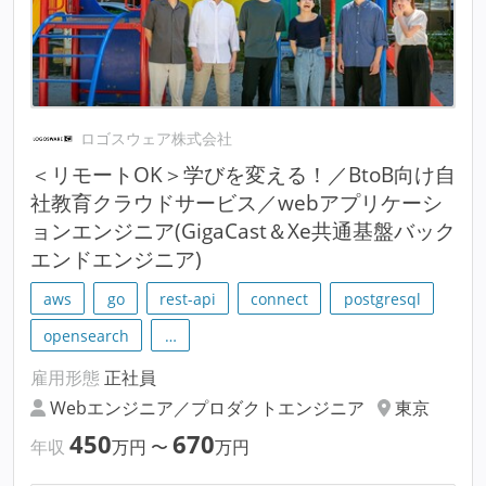
ロゴスウェア株式会社
＜リモートOK＞学びを変える！／BtoB向け自
社教育クラウドサービス／webアプリケーシ
ョンエンジニア(GigaCast＆Xe共通基盤バック
エンドエンジニア)
aws
go
rest-api
connect
postgresql
opensearch
…
雇用形態
正社員
Webエンジニア／プロダクトエンジニア
東京
450
670
年収
万円
〜
万円