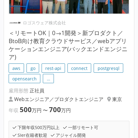
ロゴスウェア株式会社
＜リモートOK｜0→1開発＞新プロダクト／
BtoB向け教育クラウドサービス／webアプリ
ケーションエンジニア(バックエンドエンジニ
ア)
aws
go
rest-api
connect
postgresql
opensearch
…
雇用形態
正社員
Webエンジニア／プロダクトエンジニア
東京
500
700
年収
万円
〜
万円
下限年収500万円以上
一部リモート可
SIer在籍者歓迎
アジャイル開発