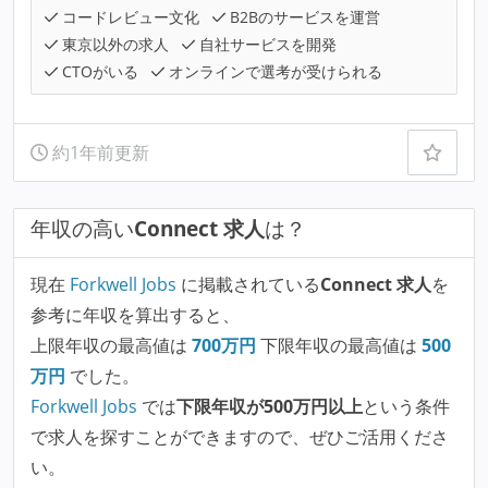
コードレビュー文化
B2Bのサービスを運営
東京以外の求人
自社サービスを開発
CTOがいる
オンラインで選考が受けられる
約1年前更新
年収の高い
Connect 求人
は？
現在
Forkwell Jobs
に掲載されている
Connect 求人
を
参考に年収を算出すると、
上限年収の最高値は
700
万円
下限年収の最高値は
500
万円
でした。
Forkwell Jobs
では
下限年収が500万円以上
という条件
で求人を探すことができますので、ぜひご活用くださ
い。