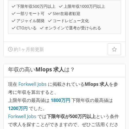
下限年収500万円以上
上限年収1000万円以上
一部リモート可
SIer在籍者歓迎
アジャイル開発
コードレビュー文化
CTOがいる
オンラインで選考が受けられる
約1ヶ月前更新
年収の高い
Mlops 求人
は？
現在
Forkwell Jobs
に掲載されている
Mlops 求人
を参
考に年収を算出すると、
上限年収の最高値は
1800
万円
下限年収の最高値は
1200
万円
でした。
Forkwell Jobs
では
下限年収が500万円以上
という条件
で求人を探すことができますので、ぜひご活用くださ