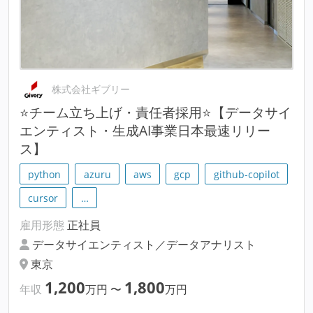
株式会社ギブリー
⭐チーム立ち上げ・責任者採用⭐【データサイ
エンティスト・生成AI事業日本最速リリー
ス】
python
azuru
aws
gcp
github-copilot
cursor
…
雇用形態
正社員
データサイエンティスト／データアナリスト
東京
1,200
1,800
年収
万円
〜
万円