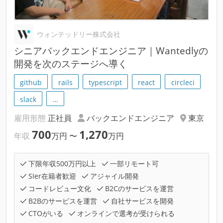
ウォンテッドリー株式会社
シニアバックエンドエンジニア｜Wantedlyの
開発を次のステージへ導く
github
rails
typescript
react
circleci
slack
…
雇用形態
正社員
バックエンドエンジニア
東京
700
1,270
年収
万円
〜
万円
下限年収500万円以上
一部リモート可
SIer在籍者歓迎
アジャイル開発
コードレビュー文化
B2Cのサービスを運営
B2Bのサービスを運営
自社サービスを開発
CTOがいる
オンラインで選考が受けられる