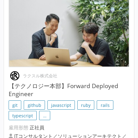
ラクスル株式会社
【テクノロジー本部】Forward Deployed
Engineer
git
github
javascript
ruby
rails
typescript
…
雇用形態
正社員
ITコンサルタント／ソリューションアーキテクト／