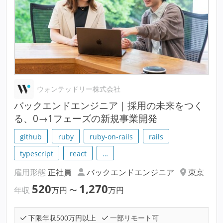
ウォンテッドリー株式会社
バックエンドエンジニア｜採用の未来をつく
る、0→1フェーズの新規事業開発
github
ruby
ruby-on-rails
rails
typescript
react
…
雇用形態
正社員
バックエンドエンジニア
東京
520
1,270
年収
万円
〜
万円
下限年収500万円以上
一部リモート可