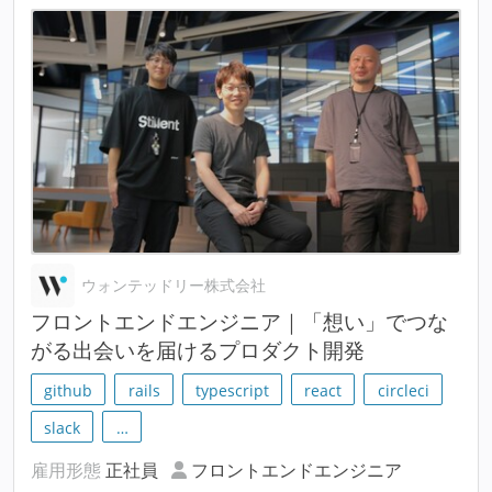
ウォンテッドリー株式会社
フロントエンドエンジニア｜「想い」でつな
がる出会いを届けるプロダクト開発
github
rails
typescript
react
circleci
slack
…
雇用形態
正社員
フロントエンドエンジニア