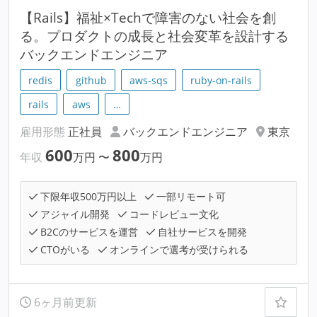
【Rails】福祉×Techで障害のない社会を創
る。プロダクトの成長と社会変革を設計する
バックエンドエンジニア
redis
github
aws-sqs
ruby-on-rails
rails
aws
…
雇用形態
正社員
バックエンドエンジニア
東京
600
800
年収
万円
〜
万円
下限年収500万円以上
一部リモート可
アジャイル開発
コードレビュー文化
B2Cのサービスを運営
自社サービスを開発
CTOがいる
オンラインで選考が受けられる
6ヶ月前更新