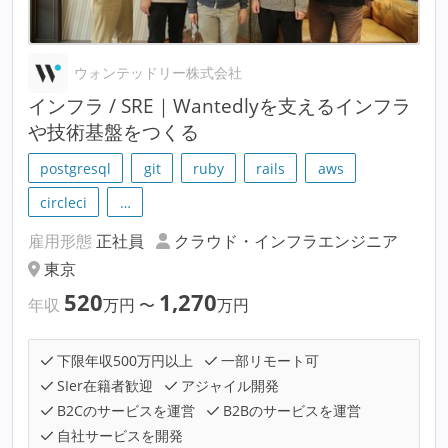
ウォンテッドリー株式会社
インフラ / SRE｜Wantedlyを支えるインフラ
や技術基盤をつくる
postgresql
git
ruby
rails
aws
circleci
…
雇用形態
正社員
クラウド・インフラエンジニア
東京
520
1,270
年収
万円
〜
万円
下限年収500万円以上
一部リモート可
SIer在籍者歓迎
アジャイル開発
B2Cのサービスを運営
B2Bのサービスを運営
自社サービスを開発