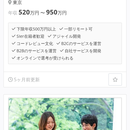
東京
520
950
年収
万円
〜
万円
下限年収500万円以上
一部リモート可
SIer在籍者歓迎
アジャイル開発
コードレビュー文化
B2Cのサービスを運営
B2Bのサービスを運営
自社サービスを開発
オンラインで選考が受けられる
5ヶ月前更新