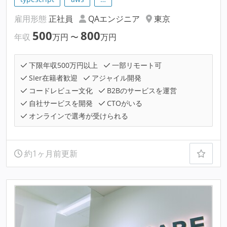
雇用形態
正社員
QAエンジニア
東京
500
800
年収
万円
〜
万円
下限年収500万円以上
一部リモート可
SIer在籍者歓迎
アジャイル開発
コードレビュー文化
B2Bのサービスを運営
自社サービスを開発
CTOがいる
オンラインで選考が受けられる
約1ヶ月前更新