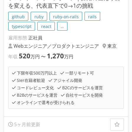
を変える、代表直下で0→1の挑戦
github
ruby
ruby-on-rails
rails
typescript
react
…
雇用形態
正社員
Webエンジニア／プロダクトエンジニア
東京
520
1,270
年収
万円
〜
万円
下限年収500万円以上
一部リモート可
SIer在籍者歓迎
アジャイル開発
コードレビュー文化
B2Cのサービスを運営
B2Bのサービスを運営
自社サービスを開発
オンラインで選考が受けられる
5ヶ月前更新