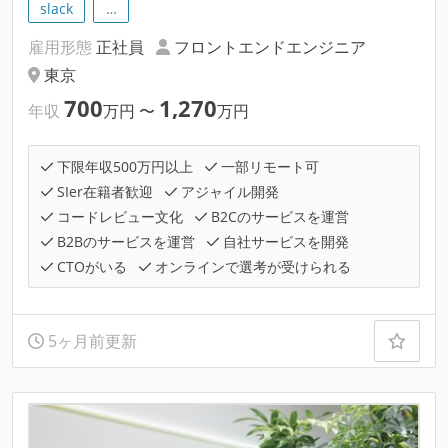
slack
…
雇用形態
正社員
フロントエンドエンジニア
東京
700
1,270
年収
万円
〜
万円
下限年収500万円以上
一部リモート可
SIer在籍者歓迎
アジャイル開発
コードレビュー文化
B2Cのサービスを運営
B2Bのサービスを運営
自社サービスを開発
CTOがいる
オンラインで選考が受けられる
5ヶ月前更新