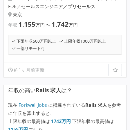
FDE／セールスエンジニア／プリセールス
東京
1,155
1,742
年収
万円
〜
万円
下限年収500万円以上
上限年収1000万円以上
一部リモート可
約1ヶ月前更新
年収の高い
Rails 求人
は？
現在
Forkwell Jobs
に掲載されている
Rails 求人
を参考
に年収を算出すると、
上限年収の最高値は
1742
万円
下限年収の最高値は
1155
万円
でした。