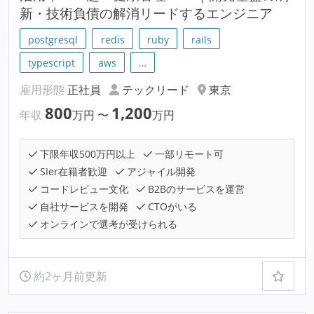
新・技術負債の解消リードするエンジニア
postgresql
redis
ruby
rails
typescript
aws
…
雇用形態
正社員
テックリード
東京
800
1,200
年収
万円
〜
万円
下限年収500万円以上
一部リモート可
SIer在籍者歓迎
アジャイル開発
コードレビュー文化
B2Bのサービスを運営
自社サービスを開発
CTOがいる
オンラインで選考が受けられる
約2ヶ月前更新