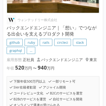
ウォンテッドリー株式会社
バックエンドエンジニア｜「想い」でつなが
る出会いを支えるプロダクト開発
github
ruby
rails
circleci
slack
graphql
…
雇用形態
正社員
バックエンドエンジニア
東京
520
940
年収
万円
〜
万円
下限年収500万円以上
一部リモート可
SIer在籍者歓迎
アジャイル開発
コードレビュー文化
B2Cのサービスを運営
B2Bのサービスを運営
自社サービスを開発
オンラインで選考が受けられる