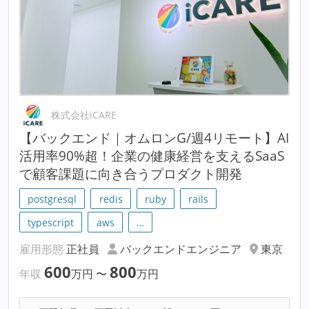
株式会社iCARE
【バックエンド｜オムロンG/週4リモート】AI
活用率90%超！企業の健康経営を支えるSaaS
で顧客課題に向き合うプロダクト開発
postgresql
redis
ruby
rails
typescript
aws
…
雇用形態
正社員
バックエンドエンジニア
東京
600
800
年収
万円
〜
万円