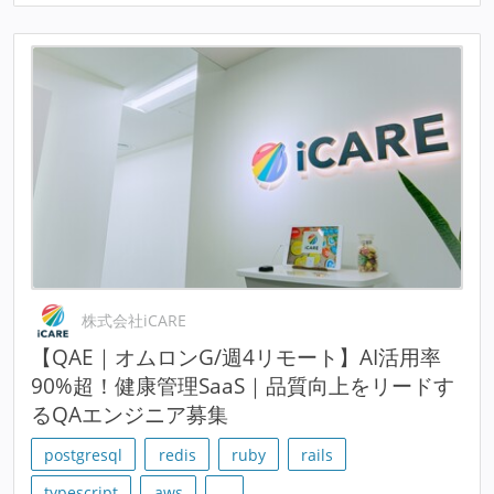
株式会社iCARE
【QAE｜オムロンG/週4リモート】AI活用率
90%超！健康管理SaaS｜品質向上をリードす
るQAエンジニア募集
postgresql
redis
ruby
rails
typescript
aws
…