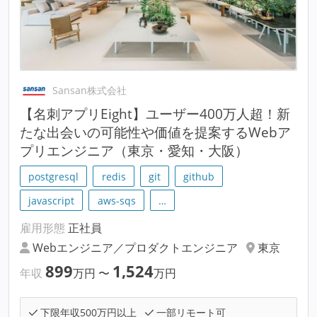
Sansan株式会社
【名刺アプリEight】ユーザー400万人超！新
たな出会いの可能性や価値を提案するWebア
プリエンジニア（東京・愛知・大阪）
postgresql
redis
git
github
javascript
aws-sqs
…
雇用形態
正社員
Webエンジニア／プロダクトエンジニア
東京
899
1,524
年収
万円
〜
万円
下限年収500万円以上
一部リモート可