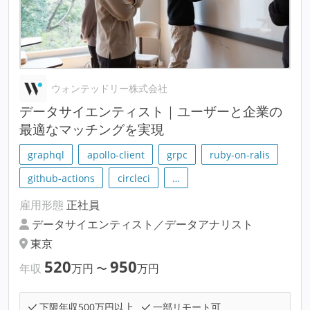
ウォンテッドリー株式会社
データサイエンティスト｜ユーザーと企業の
最適なマッチングを実現
graphql
apollo-client
grpc
ruby-on-ralis
github-actions
circleci
…
雇用形態
正社員
データサイエンティスト／データアナリスト
東京
520
950
年収
万円
〜
万円
下限年収500万円以上
一部リモート可