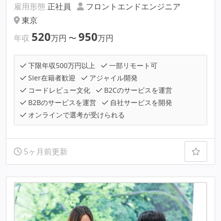
雇用形態
正社員
フロントエンドエンジニア
東京
520
950
年収
万円
〜
万円
下限年収500万円以上
一部リモート可
SIer在籍者歓迎
アジャイル開発
コードレビュー文化
B2Cのサービスを運営
B2Bのサービスを運営
自社サービスを開発
オンラインで選考が受けられる
5ヶ月前更新