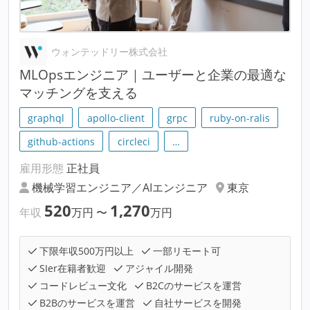
ウォンテッドリー株式会社
MLOpsエンジニア｜ユーザーと企業の最適な
マッチングを支える
graphql
apollo-client
grpc
ruby-on-ralis
github-actions
circleci
…
雇用形態
正社員
機械学習エンジニア／AIエンジニア
東京
520
1,270
年収
万円
〜
万円
下限年収500万円以上
一部リモート可
SIer在籍者歓迎
アジャイル開発
コードレビュー文化
B2Cのサービスを運営
B2Bのサービスを運営
自社サービスを開発