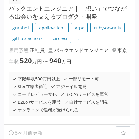
バックエンドエンジニア｜「想い」でつなが
る出会いを支えるプロダクト開発
graphql
apollo-client
grpc
ruby-on-ralis
github-actions
circleci
…
雇用形態
正社員
バックエンドエンジニア
東京
520
940
年収
万円
〜
万円
下限年収500万円以上
一部リモート可
SIer在籍者歓迎
アジャイル開発
コードレビュー文化
B2Cのサービスを運営
B2Bのサービスを運営
自社サービスを開発
オンラインで選考が受けられる
5ヶ月前更新