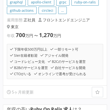
graphql
apollo-client
grpc
ruby-on-ralis
github-actions
circleci
…
雇用形態
正社員
フロントエンドエンジニア
東京
700
1,270
年収
万円
〜
万円
下限年収500万円以上
一部リモート可
SIer在籍者歓迎
アジャイル開発
コードレビュー文化
B2Cのサービスを運営
B2Bのサービスを運営
自社サービスを開発
CTOがいる
オンラインで選考が受けられる
5ヶ月前更新
年収の高い
Ruby On Ralis 求人
は？