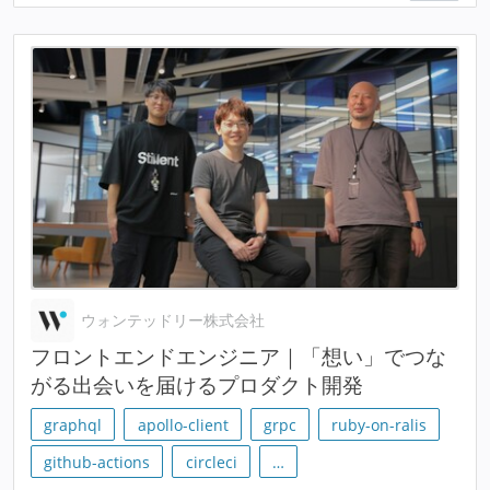
ウォンテッドリー株式会社
フロントエンドエンジニア｜「想い」でつな
がる出会いを届けるプロダクト開発
graphql
apollo-client
grpc
ruby-on-ralis
github-actions
circleci
…