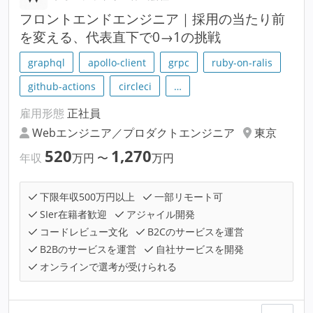
フロントエンドエンジニア｜採用の当たり前
を変える、代表直下で0→1の挑戦
graphql
apollo-client
grpc
ruby-on-ralis
github-actions
circleci
…
雇用形態
正社員
Webエンジニア／プロダクトエンジニア
東京
520
1,270
年収
万円
〜
万円
下限年収500万円以上
一部リモート可
SIer在籍者歓迎
アジャイル開発
コードレビュー文化
B2Cのサービスを運営
B2Bのサービスを運営
自社サービスを開発
オンラインで選考が受けられる