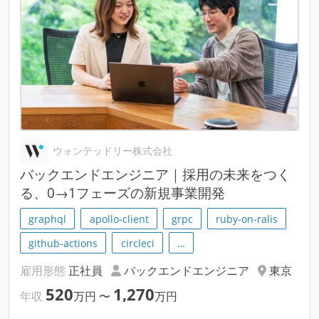
ウォンテッドリー株式会社
バックエンドエンジニア｜採用の未来をつく
る、0→1フェーズの新規事業開発
graphql
apollo-client
grpc
ruby-on-ralis
github-actions
circleci
…
雇用形態
正社員
バックエンドエンジニア
東京
520
1,270
年収
万円
〜
万円