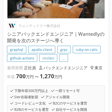
ウォンテッドリー株式会社
シニアバックエンドエンジニア｜Wantedlyの
開発を次のステージへ導く
graphql
apollo-client
grpc
ruby-on-ralis
github-actions
circleci
…
雇用形態
正社員
バックエンドエンジニア
東京
700
1,270
年収
万円
〜
万円
下限年収500万円以上
一部リモート可
SIer在籍者歓迎
アジャイル開発
コードレビュー文化
B2Cのサービスを運営
B2Bのサービスを運営
自社サービスを開発