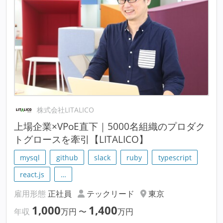
株式会社LITALICO
上場企業×VPoE直下｜5000名組織のプロダク
トグロースを牽引【LITALICO】
mysql
github
slack
ruby
typescript
react.js
…
雇用形態
正社員
テックリード
東京
1,000
1,400
年収
万円
〜
万円