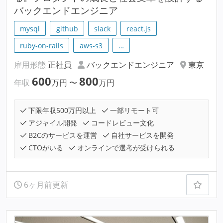
バックエンドエンジニア
mysql
github
slack
react.js
ruby-on-rails
aws-s3
…
雇用形態
正社員
バックエンドエンジニア
東京
600
800
年収
万円
〜
万円
下限年収500万円以上
一部リモート可
アジャイル開発
コードレビュー文化
B2Cのサービスを運営
自社サービスを開発
CTOがいる
オンラインで選考が受けられる
6ヶ月前更新