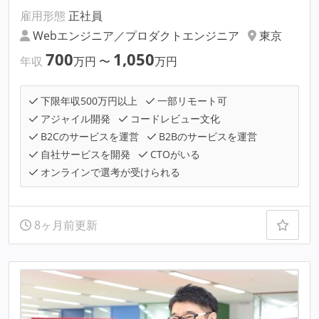
雇用形態
正社員
Webエンジニア／プロダクトエンジニア
東京
700
1,050
年収
万円
〜
万円
下限年収500万円以上
一部リモート可
アジャイル開発
コードレビュー文化
B2Cのサービスを運営
B2Bのサービスを運営
自社サービスを開発
CTOがいる
オンラインで選考が受けられる
8ヶ月前更新