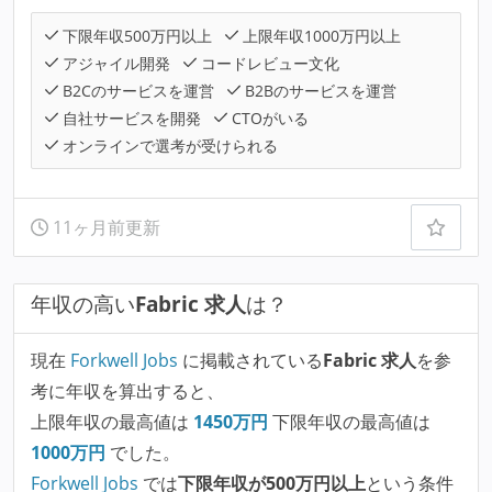
下限年収500万円以上
上限年収1000万円以上
アジャイル開発
コードレビュー文化
B2Cのサービスを運営
B2Bのサービスを運営
自社サービスを開発
CTOがいる
オンラインで選考が受けられる
11ヶ月前更新
年収の高い
Fabric 求人
は？
現在
Forkwell Jobs
に掲載されている
Fabric 求人
を参
考に年収を算出すると、
上限年収の最高値は
1450
万円
下限年収の最高値は
1000
万円
でした。
Forkwell Jobs
では
下限年収が500万円以上
という条件