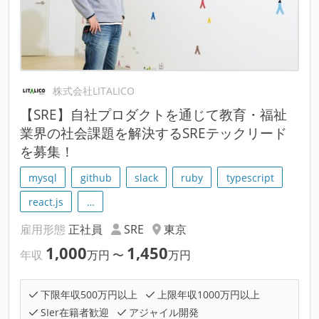
株式会社LITALICO
【SRE】自社プロダクトを通じて教育・福祉
業界の社会課題を解決するSREテックリード
を募集！
mysql
github
slack
ruby
typescript
react.js
…
雇用形態
正社員
SRE
東京
1,000
1,450
年収
万円
〜
万円
下限年収500万円以上
上限年収1000万円以上
SIer在籍者歓迎
アジャイル開発