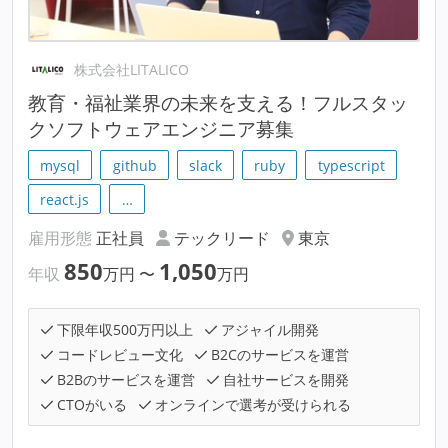
株式会社LITALICO
教育・福祉業界の未来を支える！フルスタッ
クソフトウェアエンジニア募集
mysql
github
slack
ruby
typescript
react.js
…
雇用形態
正社員
テックリード
東京
850
1,050
年収
万円
〜
万円
下限年収500万円以上
アジャイル開発
コードレビュー文化
B2Cのサービスを運営
B2Bのサービスを運営
自社サービスを開発
CTOがいる
オンラインで選考が受けられる