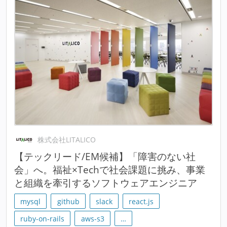
株式会社LITALICO
【テックリード/EM候補】「障害のない社
会」へ。福祉×Techで社会課題に挑み、事業
と組織を牽引するソフトウェアエンジニア
mysql
github
slack
react.js
ruby-on-rails
aws-s3
…