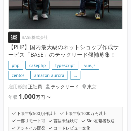
BASE株式会社
【PHP】国内最大級のネットショップ作成サ
ービス「BASE」のテックリード候補募集！
php
cakephp
typescript
vue.js
centos
amazon-aurora
…
雇用形態
正社員
テックリード
東京
1,000
年収
万円
〜
下限年収500万円以上
上限年収1000万円以上
一部リモート可
言語未経験可
SIer在籍者歓迎
アジャイル開発
コードレビュー文化