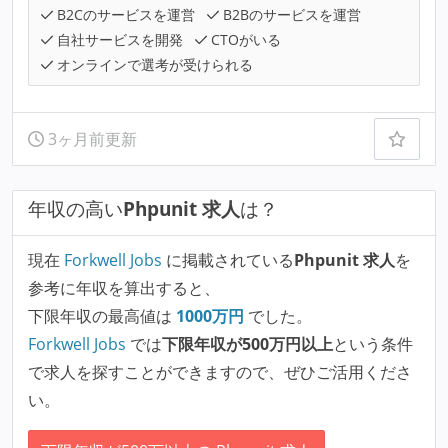
B2Cのサービスを運営
B2Bのサービスを運営
自社サービスを開発
CTOがいる
オンラインで選考が受けられる
3ヶ月前更新
年収の高い
Phpunit 求人
は？
現在
Forkwell Jobs
に掲載されている
Phpunit 求人
を
参考に年収を算出すると、
下限年収の最高値は
1000
万円
でした。
Forkwell Jobs
では
下限年収が500万円以上
という条件
で求人を探すことができますので、ぜひご活用くださ
い。