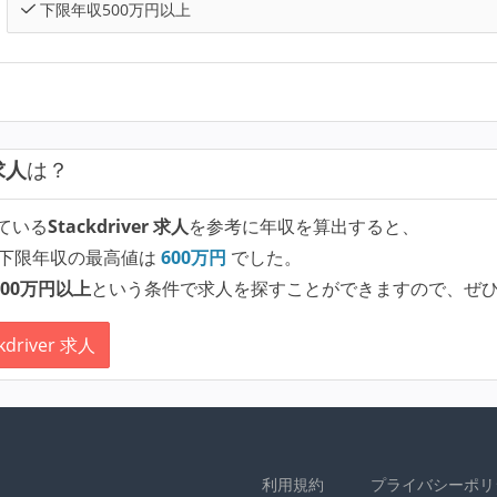
下限年収500万円以上
 求人
は？
ている
Stackdriver 求人
を参考に年収を算出すると、
下限年収の最高値は
600
万円
でした。
00万円以上
という条件で求人を探すことができますので、ぜ
river 求人
利用規約
プライバシーポリ