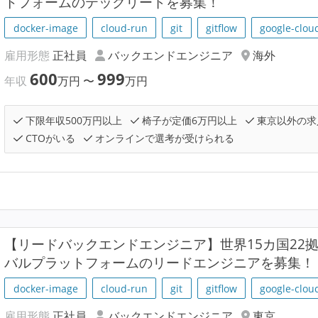
トフォームのテックリードを募集！
docker-image
cloud-run
git
gitflow
google-clou
雇用形態
正社員
バックエンドエンジニア
海外
600
999
年収
万円
〜
万円
下限年収500万円以上
椅子が定価6万円以上
東京以外の求
CTOがいる
オンラインで選考が受けられる
【リードバックエンドエンジニア】世界15カ国22
バルプラットフォームのリードエンジニアを募集！
docker-image
cloud-run
git
gitflow
google-clou
雇用形態
正社員
バックエンドエンジニア
東京