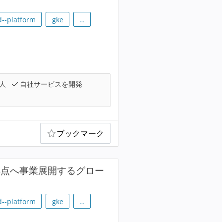
d--platform
gke
…
人
自社サービスを開発
ブックマーク
拠点へ事業展開するグロー
d--platform
gke
…