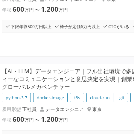
600
1,200
年収
万円
〜
万円
下限年収500万円以上
椅子が定価6万円以上
CTOがいる
【AI・LLM】データエンジニア｜フル出社環境で
ィーなコミュニケーションと意思決定を実現｜創業8
グローバルメガベンチャー
python-3.7
docker-image
k8s
cloud-run
git
雇用形態
正社員
データエンジニア
東京
600
1,200
年収
万円
〜
万円