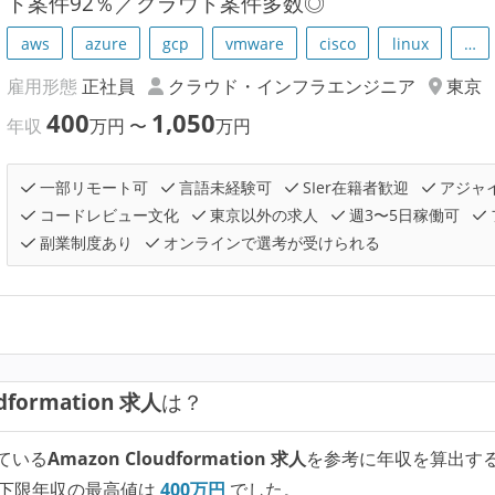
ト案件92％／クラウド案件多数◎
aws
azure
gcp
vmware
cisco
linux
…
雇用形態
正社員
クラウド・インフラエンジニア
東京
400
1,050
年収
万円
〜
万円
一部リモート可
言語未経験可
SIer在籍者歓迎
アジャ
コードレビュー文化
東京以外の求人
週3〜5日稼働可
副業制度あり
オンラインで選考が受けられる
dformation 求人
は？
ている
Amazon Cloudformation 求人
を参考に年収を算出す
下限年収の最高値は
400
万円
でした。