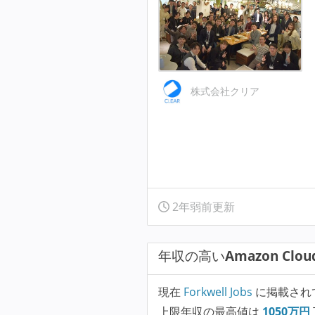
株式会社クリア
2年弱前更新
年収の高い
Amazon Clou
現在
Forkwell Jobs
に掲載され
上限年収の最高値は
1050
万円