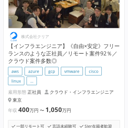
株式会社クリア
【インフラエンジニア】《自由×安定》フリー
ランスのような正社員／リモート案件92％／
クラウド案件多数◎
aws
azure
gcp
vmware
cisco
linux
…
雇用形態
正社員
クラウド・インフラエンジニア
東京
400
1,050
年収
万円
〜
万円
一部リモート可
言語未経験可
SIer在籍者歓迎