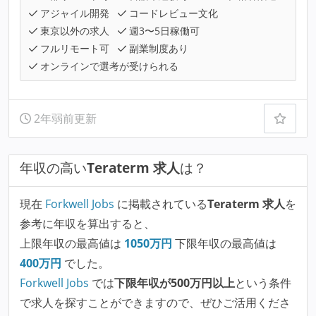
アジャイル開発
コードレビュー文化
東京以外の求人
週3〜5日稼働可
フルリモート可
副業制度あり
オンラインで選考が受けられる
2年弱前更新
年収の高い
Teraterm 求人
は？
現在
Forkwell Jobs
に掲載されている
Teraterm 求人
を
参考に年収を算出すると、
上限年収の最高値は
1050
万円
下限年収の最高値は
400
万円
でした。
Forkwell Jobs
では
下限年収が500万円以上
という条件
で求人を探すことができますので、ぜひご活用くださ