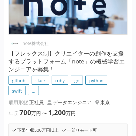
note株式会社
【フレックス制】クリエイターの創作を支援
するプラットフォーム「note」の機械学習エ
ンジニアを募集！
github
slack
ruby
go
python
swift
…
雇用形態
正社員
データエンジニア
東京
700
1,200
年収
万円
〜
万円
下限年収500万円以上
一部リモート可