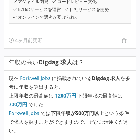
アジャイル開発
コードレビュー文化
B2Bのサービスを運営
自社サービスを開発
オンラインで選考が受けられる
4ヶ月前更新
年収の高い
Digdag 求人
は？
現在
Forkwell Jobs
に掲載されている
Digdag 求人
を参
考に年収を算出すると、
上限年収の最高値は
1200
万円
下限年収の最高値は
700
万円
でした。
Forkwell Jobs
では
下限年収が500万円以上
という条件
で求人を探すことができますので、ぜひご活用くださ
い。