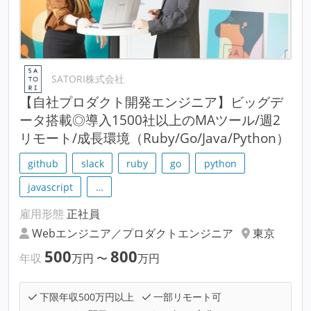
SATORI株式会社
【自社プロダクト開発エンジニア】ビッグデ
ータ搭載◎導入1500社以上のMAツール/週2
リモート/成長環境（Ruby/Go/Java/Python）
github
slack
ruby
go
python
javascript
…
雇用形態
正社員
Webエンジニア／プロダクトエンジニア
東京
500
800
年収
万円
〜
万円
下限年収500万円以上
一部リモート可