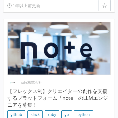
1年以上前更新
note株式会社
【フレックス制】クリエイターの創作を支援
するプラットフォーム「note」のLLMエンジ
ニアを募集！
github
slack
ruby
go
python