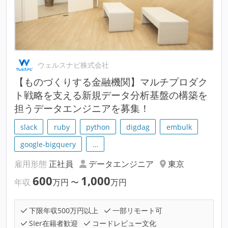
ウェルスナビ株式会社
【ものづくりする金融機関】マルチプロダク
ト戦略を支える新規データ分析基盤の構築を
担うデータエンジニアを募集！
slack
ruby
python
digdag
embulk
google-bigquery
…
雇用形態
正社員
データエンジニア
東京
600
1,000
年収
万円
〜
万円
下限年収500万円以上
一部リモート可
SIer在籍者歓迎
コードレビュー文化