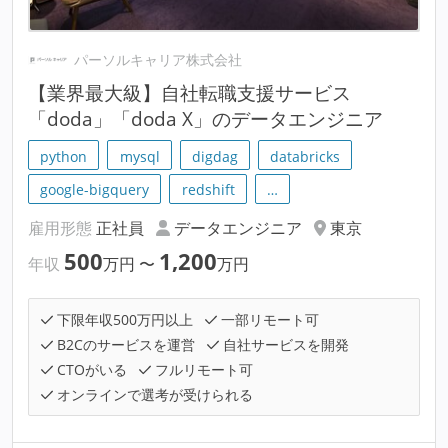
パーソルキャリア株式会社
【業界最大級】自社転職支援サービス
「doda」「doda X」のデータエンジニア
python
mysql
digdag
databricks
google-bigquery
redshift
…
雇用形態
正社員
データエンジニア
東京
500
1,200
年収
万円
〜
万円
下限年収500万円以上
一部リモート可
B2Cのサービスを運営
自社サービスを開発
CTOがいる
フルリモート可
オンラインで選考が受けられる