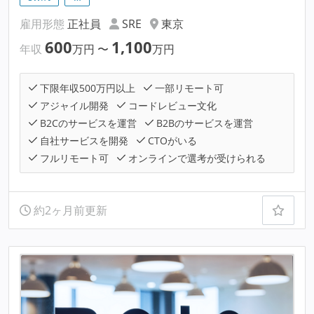
雇用形態
正社員
SRE
東京
600
1,100
年収
万円
〜
万円
下限年収500万円以上
一部リモート可
アジャイル開発
コードレビュー文化
B2Cのサービスを運営
B2Bのサービスを運営
自社サービスを開発
CTOがいる
フルリモート可
オンラインで選考が受けられる
約2ヶ月前更新