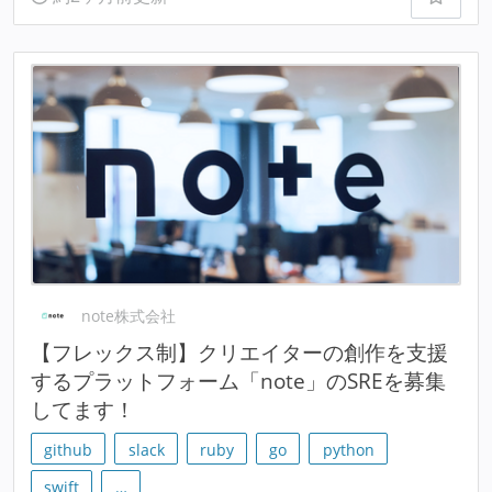
note株式会社
【フレックス制】クリエイターの創作を支援
するプラットフォーム「note」のSREを募集
してます！
github
slack
ruby
go
python
swift
…