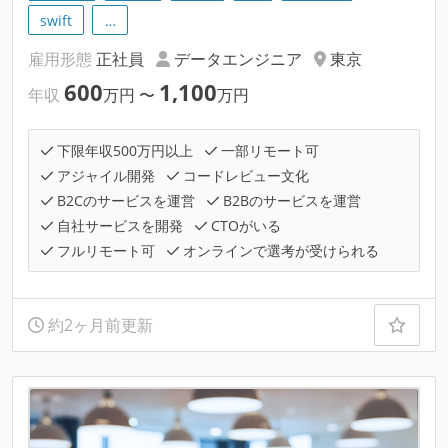
swift
…
雇用形態
正社員
データエンジニア
東京
600
1,100
年収
万円
〜
万円
下限年収500万円以上
一部リモート可
アジャイル開発
コードレビュー文化
B2Cのサービスを運営
B2Bのサービスを運営
自社サービスを開発
CTOがいる
フルリモート可
オンラインで選考が受けられる
約2ヶ月前更新