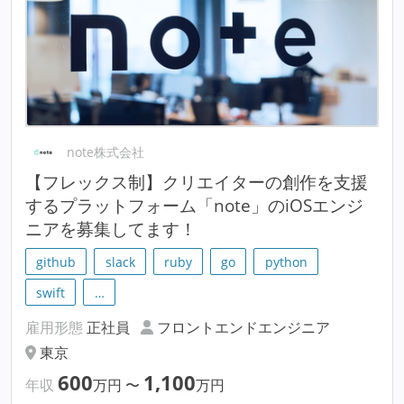
note株式会社
【フレックス制】クリエイターの創作を支援
するプラットフォーム「note」のiOSエンジ
ニアを募集してます！
github
slack
ruby
go
python
swift
…
雇用形態
正社員
フロントエンドエンジニア
東京
600
1,100
年収
万円
〜
万円