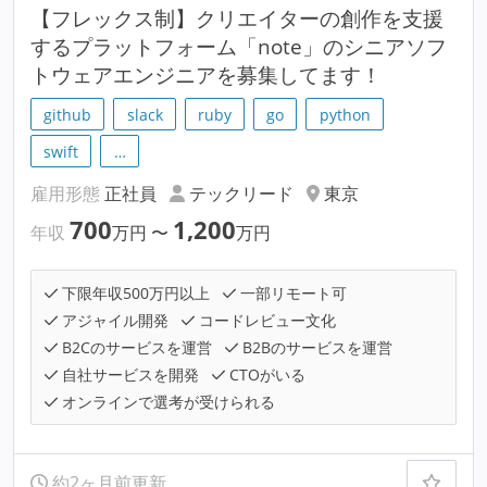
【フレックス制】クリエイターの創作を支援
するプラットフォーム「note」のシニアソフ
トウェアエンジニアを募集してます！
github
slack
ruby
go
python
swift
…
雇用形態
正社員
テックリード
東京
700
1,200
年収
万円
〜
万円
下限年収500万円以上
一部リモート可
アジャイル開発
コードレビュー文化
B2Cのサービスを運営
B2Bのサービスを運営
自社サービスを開発
CTOがいる
オンラインで選考が受けられる
約2ヶ月前更新