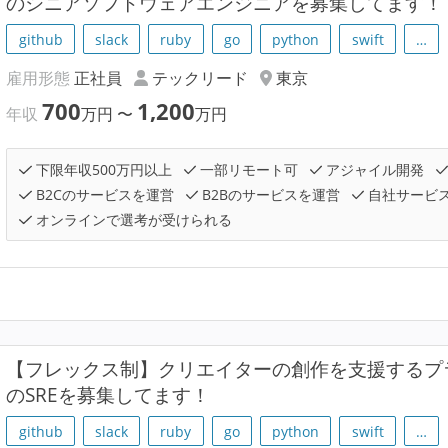
のシニアソフトウェアエンジニアを募集してます！
github
slack
ruby
go
python
swift
…
雇用形態
正社員
テックリード
東京
700
1,200
年収
万円
〜
万円
下限年収500万円以上
一部リモート可
アジャイル開発
B2Cのサービスを運営
B2Bのサービスを運営
自社サービ
オンラインで選考が受けられる
【フレックス制】クリエイターの創作を支援するプラ
のSREを募集してます！
github
slack
ruby
go
python
swift
…