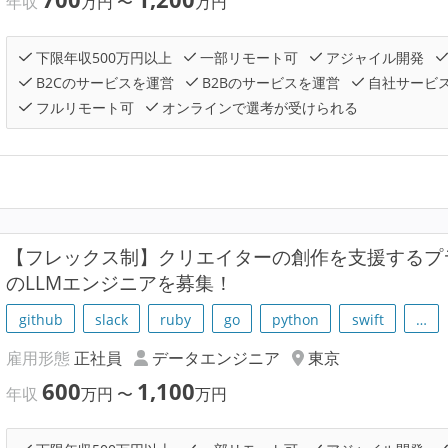
年収
万円
〜
万円
下限年収500万円以上
一部リモート可
アジャイル開発
B2Cのサービスを運営
B2Bのサービスを運営
自社サービ
フルリモート可
オンラインで選考が受けられる
【フレックス制】クリエイターの創作を支援するプラ
のLLMエンジニアを募集！
github
slack
ruby
go
python
swift
…
雇用形態
正社員
データエンジニア
東京
600
1,100
年収
万円
〜
万円