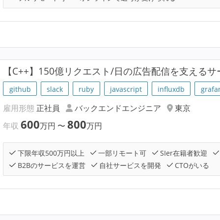
【C++】150億リクエスト/日の広告配信を支える
github
slack
ruby
javascript
influxdb
grafa
雇用形態
正社員
バックエンドエンジニア
東京
600
800
年収
万円
〜
万円
下限年収500万円以上
一部リモート可
SIer在籍者歓迎
B2Bのサービスを運営
自社サービスを開発
CTOがいる