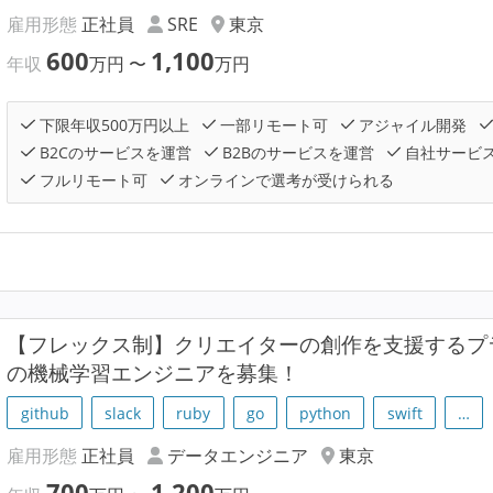
雇用形態
正社員
SRE
東京
600
1,100
年収
万円
〜
万円
下限年収500万円以上
一部リモート可
アジャイル開発
B2Cのサービスを運営
B2Bのサービスを運営
自社サービ
フルリモート可
オンラインで選考が受けられる
【フレックス制】クリエイターの創作を支援するプラ
の機械学習エンジニアを募集！
github
slack
ruby
go
python
swift
…
雇用形態
正社員
データエンジニア
東京
700
1,200