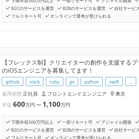
下限年収500万円以上
一部リモート可
アジャイル開発
B2Cのサービスを運営
B2Bのサービスを運営
自社サービ
フルリモート可
オンラインで選考が受けられる
【フレックス制】クリエイターの創作を支援するプラ
のiOSエンジニアを募集してます！
github
slack
ruby
go
python
swift
…
雇用形態
正社員
フロントエンドエンジニア
東京
600
1,100
年収
万円
〜
万円
下限年収500万円以上
一部リモート可
アジャイル開発
B2Cのサービスを運営
B2Bのサービスを運営
自社サービ
フルリモート可
オンラインで選考が受けられる