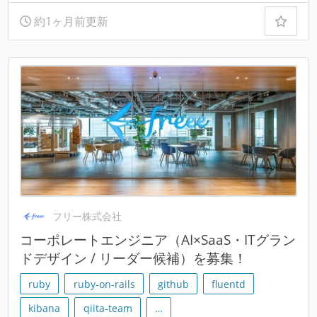
約1ヶ月前更新
フリー株式会社
コーポレートエンジニア（AI×SaaS・ITグラン
ドデザイン / リーダー候補）を募集！
ruby
ruby-on-rails
github
fluentd
kibana
qiita-team
…