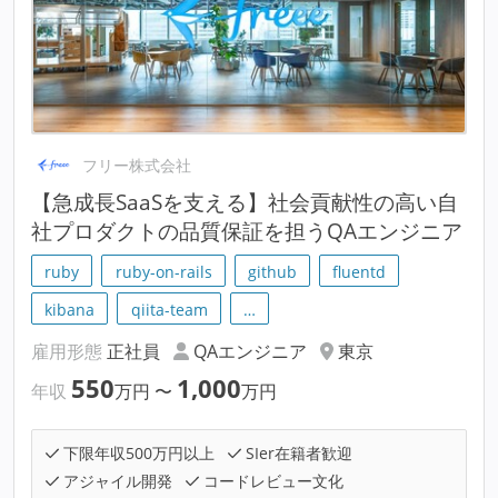
フリー株式会社
【急成長SaaSを支える】社会貢献性の高い自
社プロダクトの品質保証を担うQAエンジニア
ruby
ruby-on-rails
github
fluentd
kibana
qiita-team
…
雇用形態
正社員
QAエンジニア
東京
550
1,000
年収
万円
〜
万円
下限年収500万円以上
SIer在籍者歓迎
アジャイル開発
コードレビュー文化