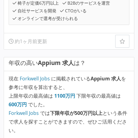
椅子が定価6万円以上
B2Bのサービスを運営
自社サービスを開発
CTOがいる
オンラインで選考が受けられる
約1ヶ月前更新
年収の高い
Appium 求人
は？
現在
Forkwell Jobs
に掲載されている
Appium 求人
を
参考に年収を算出すると、
上限年収の最高値は
1100
万円
下限年収の最高値は
600
万円
でした。
Forkwell Jobs
では
下限年収が500万円以上
という条件
で求人を探すことができますので、ぜひご活用くださ
い。