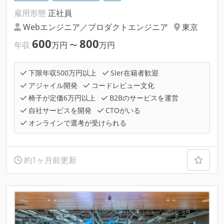
雇用形態
正社員
Webエンジニア／プロダクトエンジニア
東京
600
800
年収
万円
〜
万円
下限年収500万円以上
SIer在籍者歓迎
アジャイル開発
コードレビュー文化
椅子が定価6万円以上
B2Bのサービスを運営
自社サービスを開発
CTOがいる
オンラインで選考が受けられる
約1ヶ月前更新