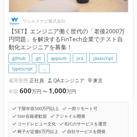
ウェルスナビ株式会社
【SET】エンジニア働く世代の「老後2000万
円問題」を解決するFinTech企業でテスト自
動化エンジニアを募集！
github
git
appium
jira
javascript
typescript
…
雇用形態
正社員
QAエンジニア
東京
600
1,000
年収
万円
〜
万円
下限年収500万円以上
一部リモート可
SIer在籍者歓迎
アジャイル開発
コードレビュー文化
B2Cのサービスを運営
椅子が定価6万円以上
自社サービスを開発