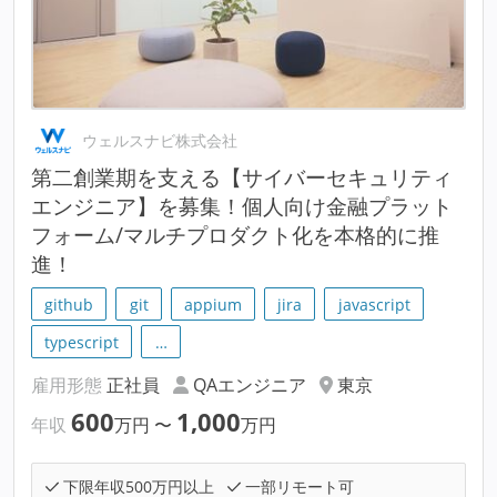
ウェルスナビ株式会社
第二創業期を支える【サイバーセキュリティ
エンジニア】を募集！個人向け金融プラット
フォーム/マルチプロダクト化を本格的に推
進！
github
git
appium
jira
javascript
typescript
…
雇用形態
正社員
QAエンジニア
東京
600
1,000
年収
万円
〜
万円
下限年収500万円以上
一部リモート可