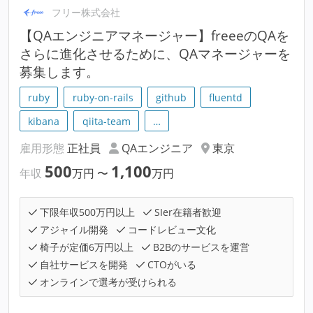
フリー株式会社
【QAエンジニアマネージャー】freeeのQAを
さらに進化させるために、QAマネージャーを
募集します。
ruby
ruby-on-rails
github
fluentd
kibana
qiita-team
…
雇用形態
正社員
QAエンジニア
東京
500
1,100
年収
万円
〜
万円
下限年収500万円以上
SIer在籍者歓迎
アジャイル開発
コードレビュー文化
椅子が定価6万円以上
B2Bのサービスを運営
自社サービスを開発
CTOがいる
オンラインで選考が受けられる