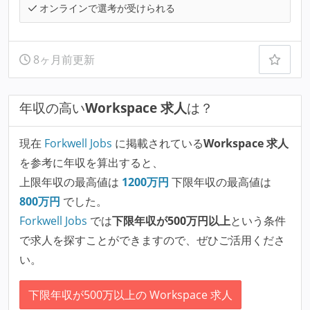
オンラインで選考が受けられる
8ヶ月前更新
年収の高い
Workspace 求人
は？
現在
Forkwell Jobs
に掲載されている
Workspace 求人
を参考に年収を算出すると、
上限年収の最高値は
1200
万円
下限年収の最高値は
800
万円
でした。
Forkwell Jobs
では
下限年収が500万円以上
という条件
で求人を探すことができますので、ぜひご活用くださ
い。
下限年収が500万以上の Workspace 求人