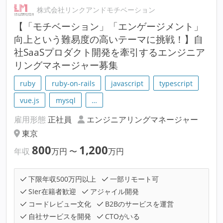
株式会社リンクアンドモチベーション
【「モチベーション」「エンゲージメント」
向上という難易度の高いテーマに挑戦！】自
社SaaSプロダクト開発を牽引するエンジニア
リングマネージャー募集
ruby
ruby-on-rails
javascript
typescript
vue.js
mysql
…
雇用形態
正社員
エンジニアリングマネージャー
東京
800
1,200
年収
万円
〜
万円
下限年収500万円以上
一部リモート可
SIer在籍者歓迎
アジャイル開発
コードレビュー文化
B2Bのサービスを運営
自社サービスを開発
CTOがいる