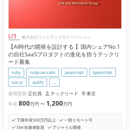
株式会社リンクアンドモチベーション
【AI時代の開発を設計する 】国内シェアNo.1
の自社SaaSプロダクトの進化を担うテックリ
ード募集
ruby
ruby-on-rails
javascript
typescript
vue.js
autify
…
雇用形態
正社員
テックリード
東京
800
1,200
年収
万円
〜
万円
下限年収500万円以上
一部リモート可
SIer在籍者歓迎
アジャイル開発