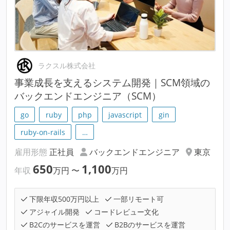
ラクスル株式会社
事業成長を支えるシステム開発｜SCM領域の
バックエンドエンジニア（SCM）
go
ruby
php
javascript
gin
ruby-on-rails
…
雇用形態
正社員
バックエンドエンジニア
東京
650
1,100
年収
万円
〜
万円
下限年収500万円以上
一部リモート可
アジャイル開発
コードレビュー文化
B2Cのサービスを運営
B2Bのサービスを運営