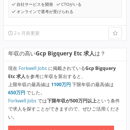
自社サービスを開発
CTOがいる
オンラインで選考が受けられる
2ヶ月前更新
年収の高い
Gcp Bigquery Etc 求人
は？
現在
Forkwell Jobs
に掲載されている
Gcp Bigquery
Etc 求人
を参考に年収を算出すると、
上限年収の最高値は
1100
万円
下限年収の最高値は
650
万円
でした。
Forkwell Jobs
では
下限年収が500万円以上
という条件
で求人を探すことができますので、ぜひご活用くださ
い。