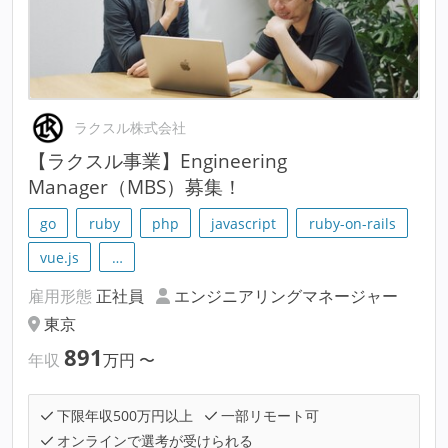
ラクスル株式会社
【ラクスル事業】Engineering
Manager（MBS）募集！
go
ruby
php
javascript
ruby-on-rails
vue.js
…
雇用形態
正社員
エンジニアリングマネージャー
東京
891
年収
万円
〜
下限年収500万円以上
一部リモート可
オンラインで選考が受けられる