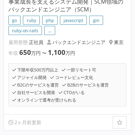
事業成長を支えるシステム開発｜SCM領域の
バックエンドエンジニア（SCM）
go
ruby
php
javascript
gin
ruby-on-rails
…
雇用形態
正社員
バックエンドエンジニア
東京
650
1,100
年収
万円
〜
万円
下限年収500万円以上
一部リモート可
アジャイル開発
コードレビュー文化
B2Cのサービスを運営
B2Bのサービスを運営
自社サービスを開発
CTOがいる
オンラインで選考が受けられる
2ヶ月前更新