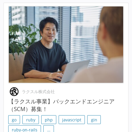
ラクスル株式会社
【ラクスル事業】バックエンドエンジニア
（SCM）募集！
go
ruby
php
javascript
gin
ruby-on-rails
…