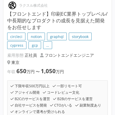
ラクスル株式会社
【フロントエンド】印刷EC業界トップレベル/
中長期的なプロダクトの成長を見据えた開発
をお任せします
circleci
notion
graphql
storybook
cypress
gcp
…
雇用形態
正社員
フロントエンドエンジニア
東京
650
1,050
年収
万円
〜
万円
下限年収500万円以上
一部リモート可
アジャイル開発
コードレビュー文化
B2Cのサービスを運営
B2Bのサービスを運営
自社サービスを開発
CTOがいる
副業制度あり
オンラインで選考が受けられる