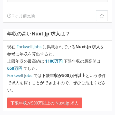
2ヶ月前更新
年収の高い
Nuxt.Jp 求人
は？
現在
Forkwell Jobs
に掲載されている
Nuxt.Jp 求人
を
参考に年収を算出すると、
上限年収の最高値は
1100
万円
下限年収の最高値は
650
万円
でした。
Forkwell Jobs
では
下限年収が500万円以上
という条件
で求人を探すことができますので、ぜひご活用くださ
い。
下限年収が500万以上の Nuxt.Jp 求人