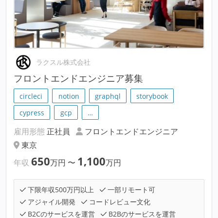
ラクスル株式会社
フロントエンドエンジニア募集
circleci
notion
graphql
storybook
cypress
gcp
…
雇用形態
正社員
フロントエンドエンジニア
東京
650
1,100
年収
万円
〜
万円
下限年収500万円以上
一部リモート可
アジャイル開発
コードレビュー文化
B2Cのサービスを運営
B2Bのサービスを運営