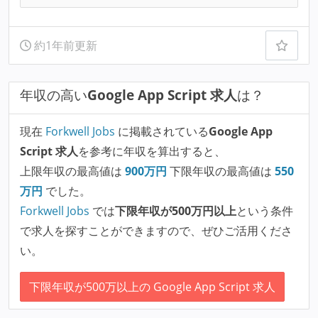
約1年前更新
年収の高い
Google App Script 求人
は？
現在
Forkwell Jobs
に掲載されている
Google App
Script 求人
を参考に年収を算出すると、
上限年収の最高値は
900
万円
下限年収の最高値は
550
万円
でした。
Forkwell Jobs
では
下限年収が500万円以上
という条件
で求人を探すことができますので、ぜひご活用くださ
い。
下限年収が500万以上の Google App Script 求人