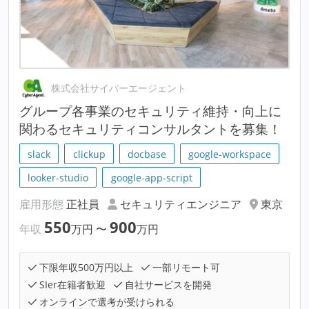
株式会社サイバーエージェント
グループ各事業のセキュリティ維持・向上に
関わるセキュリティコンサルタントを募集！
slack
clickup
docbase
google-workspace
looker-studio
google-app-script
雇用形態
正社員
セキュリティエンジニア
東京
550
900
年収
万円
〜
万円
下限年収500万円以上
一部リモート可
SIer在籍者歓迎
自社サービスを開発
オンラインで選考が受けられる