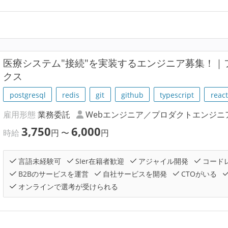
医療システム"接続"を実装するエンジニア募集！｜
クス
postgresql
redis
git
github
typescript
react
雇用形態
業務委託
Webエンジニア／プロダクトエンジニ
3,750
6,000
時給
円
〜
円
言語未経験可
SIer在籍者歓迎
アジャイル開発
コード
B2Bのサービスを運営
自社サービスを開発
CTOがいる
オンラインで選考が受けられる