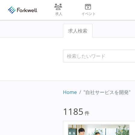
求人
イベント
求人検索
Home
"自社サービスを開発"
1185
件