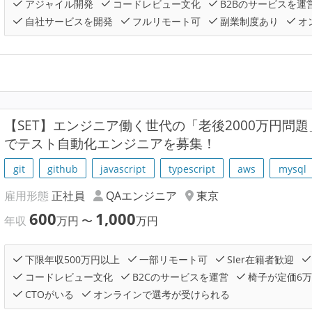
アジャイル開発
コードレビュー文化
B2Bのサービスを運
自社サービスを開発
フルリモート可
副業制度あり
オ
【SET】エンジニア働く世代の「老後2000万円問題」
でテスト自動化エンジニアを募集！
git
github
javascript
typescript
aws
mysql
雇用形態
正社員
QAエンジニア
東京
600
1,000
年収
万円
〜
万円
下限年収500万円以上
一部リモート可
SIer在籍者歓迎
コードレビュー文化
B2Cのサービスを運営
椅子が定価6
CTOがいる
オンラインで選考が受けられる