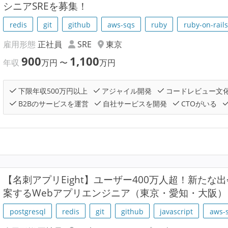
シニアSREを募集！
redis
git
github
aws-sqs
ruby
ruby-on-rails
雇用形態
正社員
SRE
東京
900
1,100
年収
万円
〜
万円
下限年収500万円以上
アジャイル開発
コードレビュー文
B2Bのサービスを運営
自社サービスを開発
CTOがいる
【名刺アプリEight】ユーザー400万人超！新た
案するWebアプリエンジニア（東京・愛知・大阪）
postgresql
redis
git
github
javascript
aws-