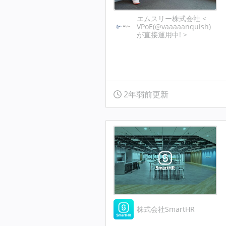
エムスリー株式会社 <
VPoE(@vaaaaanquish)
が直接運用中! >
2年弱前更新
株式会社SmartHR