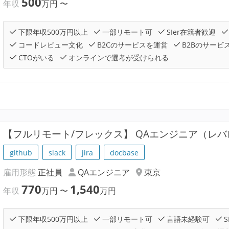
500
年収
万円
〜
下限年収500万円以上
一部リモート可
SIer在籍者歓迎
コードレビュー文化
B2Cのサービスを運営
B2Bのサービ
CTOがいる
オンラインで選考が受けられる
【フルリモート/フレックス】 QAエンジニア（レ
github
slack
jira
docbase
雇用形態
正社員
QAエンジニア
東京
770
1,540
年収
万円
〜
万円
下限年収500万円以上
一部リモート可
言語未経験可
S