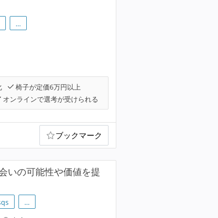
…
化
椅子が定価6万円以上
オンラインで選考が受けられる
ブックマーク
な出会いの可能性や価値を提
sqs
…