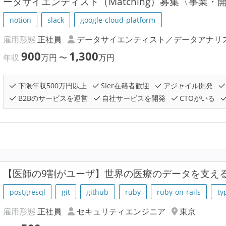
ータサイエンティスト（Matching）募集〈事業
notion
slack
google-cloud-platform
雇用形態
正社員
データサイエンティスト／データアナリ
900
1,300
年収
万円
〜
万円
下限年収500万円以上
SIer在籍者歓迎
アジャイル開発
B2Bのサービスを運営
自社サービスを開発
CTOがいる
【医師の9割がユーザ】世界の医療のデータを支え
postgresql
git
github
ruby
ruby-on-rails
ty
雇用形態
正社員
セキュリティエンジニア
東京