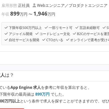
雇用形態
正社員
Webエンジニア／プロダクトエンジニア
899
1,946
年収
万円
〜
万円
下限年収500万円以上
一部リモート可
言語未経験可
S
アジャイル開発
コードレビュー文化
B2Cのサービスを運
自社サービスを開発
CTOがいる
オンラインで選考が受け
求人
は？
ている
App Engine 求人
を参考に年収を算出すると、
下限年収の最高値は
899
万円
でした。
00万円以上
という条件で求人を探すことができますので、ぜ