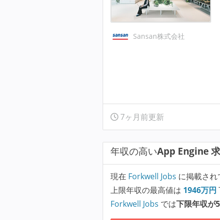
Sansan株式会社
7ヶ月前更新
年収の高い
App Engine 
現在
Forkwell Jobs
に掲載され
上限年収の最高値は
1946
万円
Forkwell Jobs
では
下限年収が5