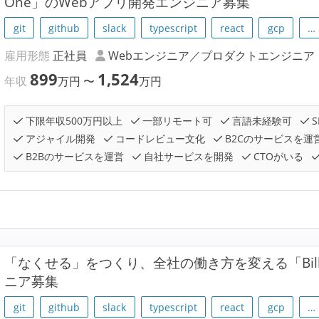
One」のWebアプリ開発エンジニア募集
git
github
slack
typescript
react
gcp
…
雇用形態
正社員
Webエンジニア／プロダクトエンジニア
899
1,524
年収
万円
〜
万円
下限年収500万円以上
一部リモート可
言語未経験可
S
アジャイル開発
コードレビュー文化
B2Cのサービスを運
B2Bのサービスを運営
自社サービスを開発
CTOがいる
「なくせる」をつくり、全社の働き方を変える「Bill
ニア募集
git
github
slack
typescript
react
gcp
…