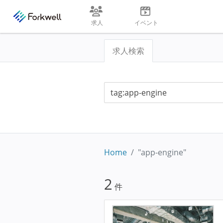
求人
イベント
求人検索
Home
"app-engine"
2
件