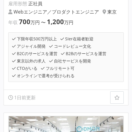
雇用形態
正社員
Webエンジニア／プロダクトエンジニア
東京
700
1,200
年収
万円
〜
万円
下限年収500万円以上
SIer在籍者歓迎
アジャイル開発
コードレビュー文化
B2Cのサービスを運営
B2Bのサービスを運営
東京以外の求人
自社サービスを開発
CTOがいる
フルリモート可
オンラインで選考が受けられる
1日前更新