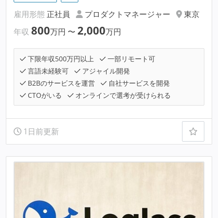
雇用形態
正社員
プロダクトマネージャー
東京
800
2,000
年収
万円
〜
万円
下限年収500万円以上
一部リモート可
言語未経験可
アジャイル開発
B2Bのサービスを運営
自社サービスを開発
CTOがいる
オンラインで選考が受けられる
1日前更新