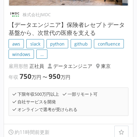
株式会社JMDC
【データエンジニア】保険者レセプトデータ
基盤から、次世代の医療を支える
aws
slack
python
github
confluence
windows
…
雇用形態
正社員
データエンジニア
東京
750
950
年収
万円
〜
万円
下限年収500万円以上
一部リモート可
自社サービスを開発
オンラインで選考が受けられる
約11時間前更新