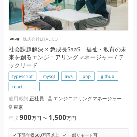
株式会社LITALICO
社会課題解決 × 急成長SaaS。福祉・教育の未
来を創るエンジニアリングマネージャー / テ
ックリード
typescript
mysql
aws
php
github
react
…
雇用形態
正社員
エンジニアリングマネージャー
東京
900
1,500
年収
万円
〜
万円
下限年収500万円以上
一部リモート可