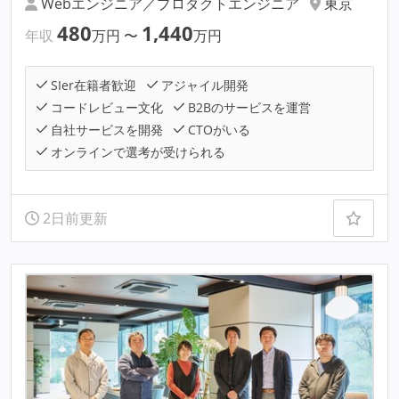
Webエンジニア／プロダクトエンジニア
東京
480
1,440
年収
万円
〜
万円
SIer在籍者歓迎
アジャイル開発
コードレビュー文化
B2Bのサービスを運営
自社サービスを開発
CTOがいる
オンラインで選考が受けられる
2日前更新