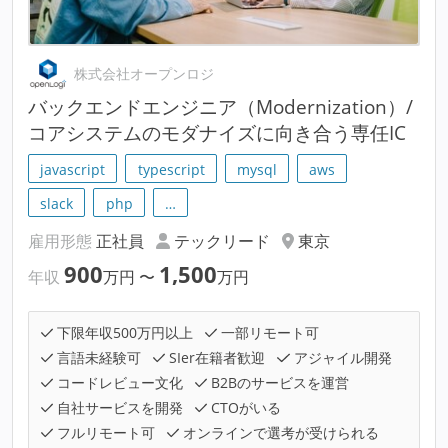
株式会社オープンロジ
バックエンドエンジニア（Modernization）/
コアシステムのモダナイズに向き合う専任IC
javascript
typescript
mysql
aws
slack
php
…
雇用形態
正社員
テックリード
東京
900
1,500
年収
万円
〜
万円
下限年収500万円以上
一部リモート可
言語未経験可
SIer在籍者歓迎
アジャイル開発
コードレビュー文化
B2Bのサービスを運営
自社サービスを開発
CTOがいる
フルリモート可
オンラインで選考が受けられる