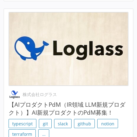
株式会社ログラス
【AIプロダクトPdM（IR領域 LLM新規プロダ
クト）】AI新規プロダクトのPdM募集！
typescript
git
slack
github
notion
terraform
…