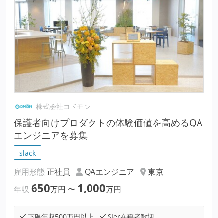
株式会社コドモン
保護者向けプロダクトの体験価値を高めるQA
エンジニアを募集
slack
雇用形態
正社員
QAエンジニア
東京
650
1,000
年収
万円
〜
万円
下限年収500万円以上
SIer在籍者歓迎