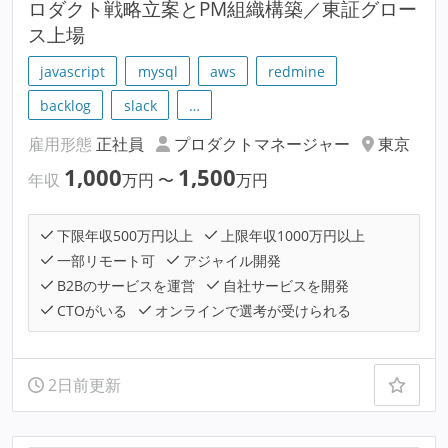
ロダクト戦略立案とPM組織構築／東証グロー
ス上場
javascript
mysql
aws
redmine
backlog
slack
…
雇用形態
正社員
プロダクトマネージャー
東京
1,000
1,500
年収
万円
〜
万円
下限年収500万円以上
上限年収1000万円以上
一部リモート可
アジャイル開発
B2Bのサービスを運営
自社サービスを開発
CTOがいる
オンラインで選考が受けられる
2日前更新