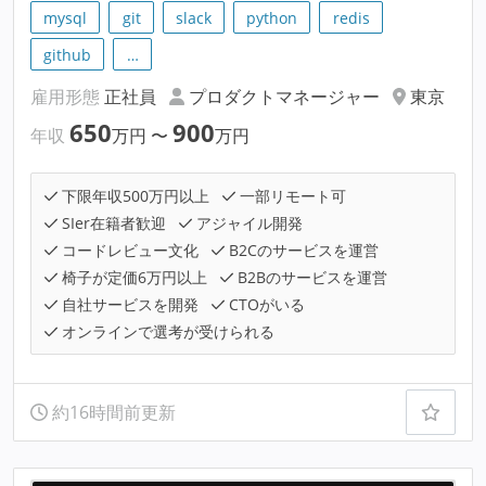
mysql
git
slack
python
redis
github
…
雇用形態
正社員
プロダクトマネージャー
東京
650
900
年収
万円
〜
万円
下限年収500万円以上
一部リモート可
SIer在籍者歓迎
アジャイル開発
コードレビュー文化
B2Cのサービスを運営
椅子が定価6万円以上
B2Bのサービスを運営
自社サービスを開発
CTOがいる
オンラインで選考が受けられる
約16時間前更新