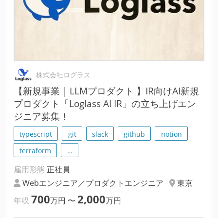
株式会社ログラス
【新規事業 | LLMプロダクト 】IR向けAI新規
プロダクト「Loglass AI IR」の立ち上げエン
ジニア募集！
typescript
git
slack
github
notion
terraform
…
雇用形態
正社員
Webエンジニア／プロダクトエンジニア
東京
700
2,000
年収
万円
〜
万円