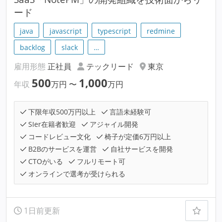
ード
java
javascript
typescript
redmine
backlog
slack
…
雇用形態
正社員
テックリード
東京
500
1,000
年収
万円
〜
万円
下限年収500万円以上
言語未経験可
SIer在籍者歓迎
アジャイル開発
コードレビュー文化
椅子が定価6万円以上
B2Bのサービスを運営
自社サービスを開発
CTOがいる
フルリモート可
オンラインで選考が受けられる
1日前更新