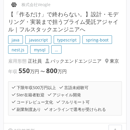
株式会社Veogle
【「作るだけ」で終わらない。】設計・モデ
リング・実装まで担うプライム受託アジャイ
ル｜フルスタックエンジニアへ
java
javascript
typescript
spring-boot
nest.js
mysql
…
雇用形態
正社員
バックエンドエンジニア
東京
550
800
年収
万円
〜
万円
下限年収500万円以上
言語未経験可
SIer在籍者歓迎
アジャイル開発
コードレビュー文化
フルリモート可
副業制度あり
オンラインで選考が受けられる