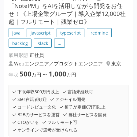
「NotePM」をAIを活用しながら開発をお任
せ！《上場企業グループ｜導入企業12,000社
超｜フルリモート｜残業ゼロ》
java
javascript
typescript
redmine
backlog
slack
…
雇用形態
正社員
Webエンジニア／プロダクトエンジニア
東京
500
1,000
年収
万円
〜
万円
下限年収500万円以上
言語未経験可
SIer在籍者歓迎
アジャイル開発
コードレビュー文化
椅子が定価6万円以上
B2Bのサービスを運営
自社サービスを開発
CTOがいる
フルリモート可
オンラインで選考が受けられる