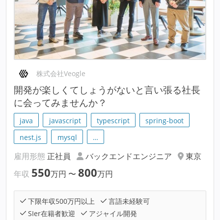
株式会社Veogle
開発が楽しくてしょうがないと言い張る社長
に会ってみませんか？
java
javascript
typescript
spring-boot
nest.js
mysql
…
雇用形態
正社員
バックエンドエンジニア
東京
550
800
年収
万円
〜
万円
下限年収500万円以上
言語未経験可
SIer在籍者歓迎
アジャイル開発