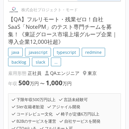
株式会社プロジェクト・モード
【QA】フルリモート・残業ゼロ！自社
SaaS「NotePM」のテスト専門チームを募
集！《東証グロース市場上場グループ企業｜
導入企業12,000社超》
java
javascript
typescript
redmine
backlog
slack
…
雇用形態
正社員
QAエンジニア
東京
500
1,000
年収
万円
〜
万円
下限年収500万円以上
言語未経験可
SIer在籍者歓迎
アジャイル開発
コードレビュー文化
椅子が定価6万円以上
B2Bのサービスを運営
自社サービスを開発
CTOがいる
フルリモート可