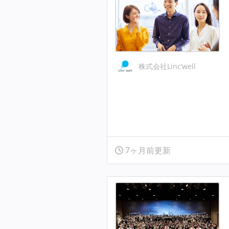
株式会社Linc’well
7ヶ月前更新