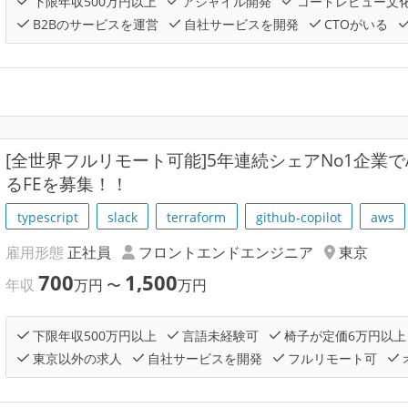
下限年収500万円以上
アジャイル開発
コードレビュー文
B2Bのサービスを運営
自社サービスを開発
CTOがいる
[全世界フルリモート可能]5年連続シェアNo1企業でA
るFEを募集！！
typescript
slack
terraform
github-copilot
aws
雇用形態
正社員
フロントエンドエンジニア
東京
700
1,500
年収
万円
〜
万円
下限年収500万円以上
言語未経験可
椅子が定価6万円以上
東京以外の求人
自社サービスを開発
フルリモート可