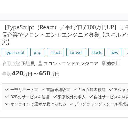
【TypeScript（React）／平均年収100万円U
長企業でフロントエンドエンジニア募集【スキルア
実】
typescript
php
react
laravel
slack
aws
雇用形態
正社員
フロントエンドエンジニア
神奈川
420
650
年収
万円
〜
万円
一部リモート可
言語未経験可
SIer在籍者歓迎
アジャ
B2Bのサービスを運営
東京以外の求人
自社サービスを開
オンラインで選考が受けられる
プログラミングスクール卒業