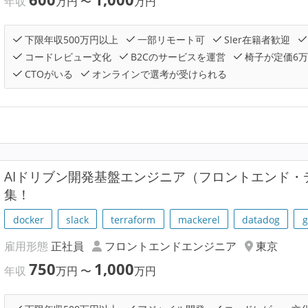
年収
万円
〜
万円
下限年収500万円以上
一部リモート可
SIer在籍者歓迎
コードレビュー文化
B2Cのサービスを運営
椅子が定価6
CTOがいる
オンラインで選考が受けられる
AIドリブン開発基盤エンジニア（フロントエンド
集！
docker
slack
terraform
mackerel
datadog
g
雇用形態
正社員
フロントエンドエンジニア
東京
750
1,000
年収
万円
〜
万円