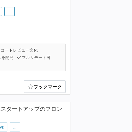
…
コードレビュー文化
スを開発
フルリモート可
ブックマーク
系スタートアップのフロン
ws
…