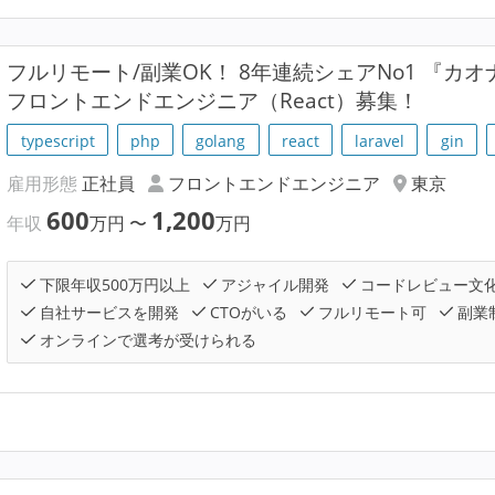
フルリモート/副業OK！ 8年連続シェアNo1 『カ
フロントエンドエンジニア（React）募集！
typescript
php
golang
react
laravel
gin
雇用形態
正社員
フロントエンドエンジニア
東京
600
1,200
年収
万円
〜
万円
下限年収500万円以上
アジャイル開発
コードレビュー文
自社サービスを開発
CTOがいる
フルリモート可
副業
オンラインで選考が受けられる