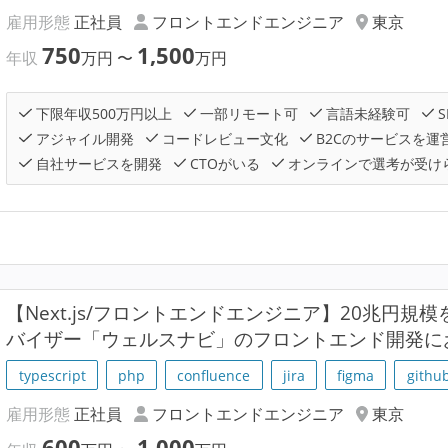
雇用形態
正社員
フロントエンドエンジニア
東京
750
1,500
年収
万円
〜
万円
下限年収500万円以上
一部リモート可
言語未経験可
S
アジャイル開発
コードレビュー文化
B2Cのサービスを運
自社サービスを開発
CTOがいる
オンラインで選考が受け
【Next.js/フロントエンドエンジニア】20兆円規
バイザー「ウェルスナビ」のフロントエンド開発に
typescript
php
confluence
jira
figma
github
雇用形態
正社員
フロントエンドエンジニア
東京
600
1,000