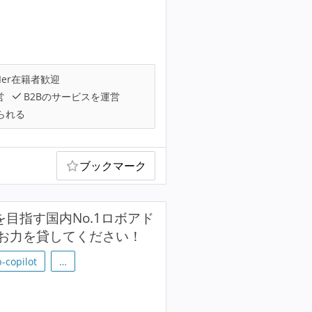
Ier在籍者歓迎
営
B2Bのサービスを運営
られる
ブックマーク
模を目指す国内No.1ロボアド
お力を貸してください！
-copilot
…