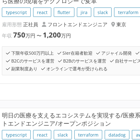
ら医療の現場をテクノロジーで変革
typescript
react
flutter
jira
slack
terraform
雇用形態
正社員
フロントエンドエンジニア
東京
750
1,200
年収
万円
〜
万円
下限年収500万円以上
SIer在籍者歓迎
アジャイル開発
B2Cのサービスを運営
B2Bのサービスを運営
自社サービ
副業制度あり
オンラインで選考が受けられる
明⽇の医療を支えるエコシステムを実現する/医療
トエンドエンジニア/オープンポジション
typescript
react
slack
terraform
datadog
a