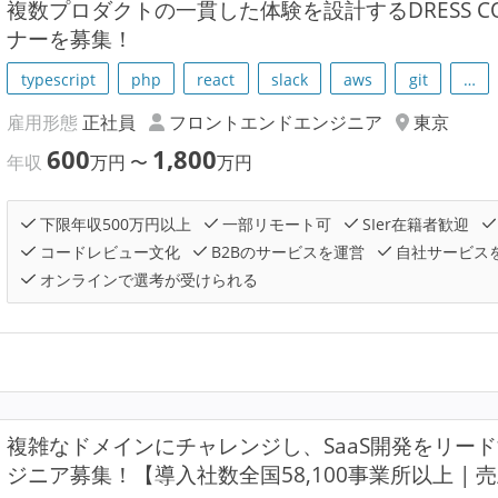
複数プロダクトの一貫した体験を設計するDRESS 
ナーを募集！
typescript
php
react
slack
aws
git
…
雇用形態
正社員
フロントエンドエンジニア
東京
600
1,800
年収
万円
〜
万円
下限年収500万円以上
一部リモート可
SIer在籍者歓迎
コードレビュー文化
B2Bのサービスを運営
自社サービス
オンラインで選考が受けられる
複雑なドメインにチャレンジし、SaaS開発をリー
ジニア募集！【導入社数全国58,100事業所以上 | 