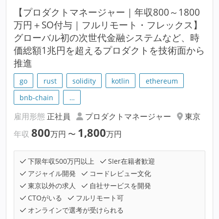
【プロダクトマネージャー｜年収800～1800
万円＋SO付与｜フルリモート・フレックス】
グローバル初の次世代金融システムなど、時
価総額1兆円を超えるプロダクトを技術面から
推進
go
rust
solidity
kotlin
ethereum
bnb-chain
…
雇用形態
正社員
プロダクトマネージャー
東京
800
1,800
年収
万円
〜
万円
下限年収500万円以上
SIer在籍者歓迎
アジャイル開発
コードレビュー文化
東京以外の求人
自社サービスを開発
CTOがいる
フルリモート可
オンラインで選考が受けられる