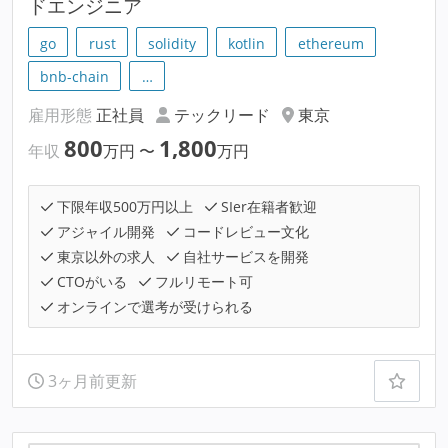
ドエンジニア
go
rust
solidity
kotlin
ethereum
bnb-chain
…
雇用形態
正社員
テックリード
東京
800
1,800
年収
万円
〜
万円
下限年収500万円以上
SIer在籍者歓迎
アジャイル開発
コードレビュー文化
東京以外の求人
自社サービスを開発
CTOがいる
フルリモート可
オンラインで選考が受けられる
3ヶ月前更新