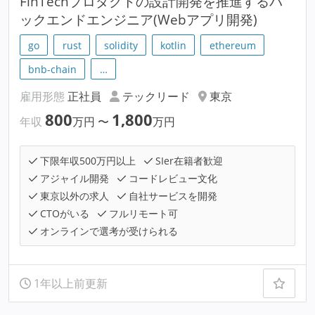
FinTechプロダクトの設計開発を推進するバ
ックエンドエンジニア(Webアプリ開発)
go
rust
solidity
kotlin
ethereum
bnb-chain
…
雇用形態
正社員
テックリード
東京
800
1,800
年収
万円
〜
万円
下限年収500万円以上
SIer在籍者歓迎
アジャイル開発
コードレビュー文化
東京以外の求人
自社サービスを開発
CTOがいる
フルリモート可
オンラインで選考が受けられる
1年以上前更新