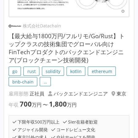
株式会社Datachain
【最大給与1800万円/フルリモ/Go/Rust】ト
ップクラスの技術集団でグローバル向け
FinTechプロダクトのバックエンドエンジニ
ア(ブロックチェーン技術開発)
go
rust
solidity
kotlin
ethereum
bnb-chain
…
雇用形態
正社員
バックエンドエンジニア
東京
700
1,800
年収
万円
〜
万円
下限年収500万円以上
SIer在籍者歓迎
アジャイル開発
コードレビュー文化
東京以外の求人
自社サービスを開発