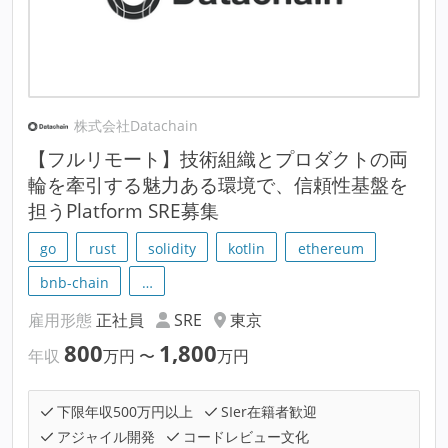
株式会社Datachain
【フルリモート】技術組織とプロダクトの両
輪を牽引する魅力ある環境で、信頼性基盤を
担うPlatform SRE募集
go
rust
solidity
kotlin
ethereum
bnb-chain
…
雇用形態
正社員
SRE
東京
800
1,800
年収
万円
〜
万円
下限年収500万円以上
SIer在籍者歓迎
アジャイル開発
コードレビュー文化