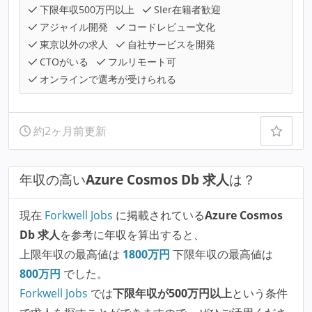
下限年収500万円以上
SIer在籍者歓迎
アジャイル開発
コードレビュー文化
東京以外の求人
自社サービスを開発
CTOがいる
フルリモート可
オンラインで選考が受けられる
約2ヶ月前更新
年収の高い
Azure Cosmos Db 求人
は？
現在
Forkwell Jobs
に掲載されている
Azure Cosmos
Db 求人
を参考に年収を算出すると、
上限年収の最高値は
1800
万円
下限年収の最高値は
800
万円
でした。
Forkwell Jobs
では
下限年収が500万円以上
という条件