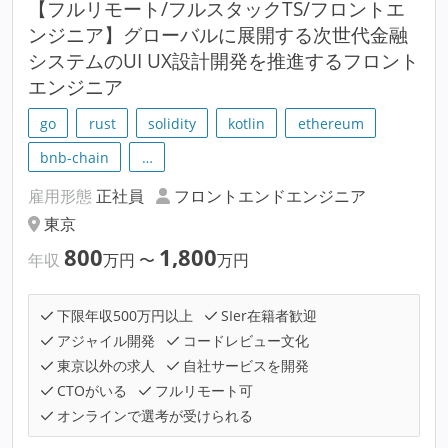
【フルリモート/フルスタックTS/フロントエ
ンジニア】グローバルに展開する次世代金融
システムのUI UX設計開発を推進するフロント
エンジニア
go
rust
solidity
kotlin
ethereum
bnb-chain
…
雇用形態
正社員
フロントエンドエンジニア
東京
800
1,800
年収
万円
〜
万円
下限年収500万円以上
SIer在籍者歓迎
アジャイル開発
コードレビュー文化
東京以外の求人
自社サービスを開発
CTOがいる
フルリモート可
オンラインで選考が受けられる