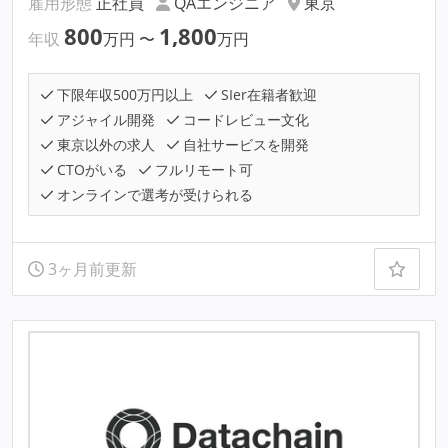
雇用形態
正社員
QAエンジニア
東京
800
1,800
年収
万円
〜
万円
下限年収500万円以上
SIer在籍者歓迎
アジャイル開発
コードレビュー文化
東京以外の求人
自社サービスを開発
CTOがいる
フルリモート可
オンラインで選考が受けられる
3ヶ月前更新