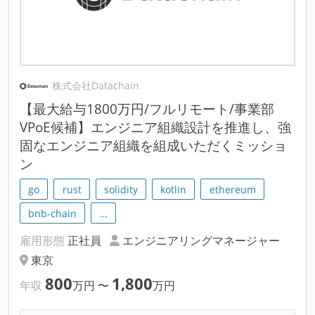
株式会社Datachain
【最大給与1800万円/フルリモート/事業部
VPoE候補】エンジニア組織設計を推進し、強
固なエンジニア組織を組成いただくミッショ
ン
go
rust
solidity
kotlin
ethereum
bnb-chain
…
雇用形態
正社員
エンジニアリングマネージャー
東京
800
1,800
年収
万円
〜
万円