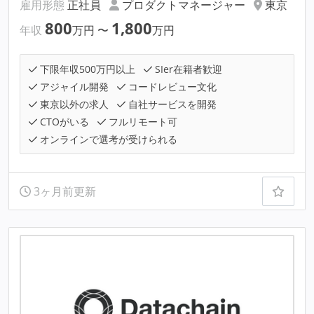
雇用形態
正社員
プロダクトマネージャー
東京
800
1,800
年収
万円
〜
万円
下限年収500万円以上
SIer在籍者歓迎
アジャイル開発
コードレビュー文化
東京以外の求人
自社サービスを開発
CTOがいる
フルリモート可
オンラインで選考が受けられる
3ヶ月前更新