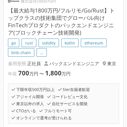
株式会社Datachain
【最大給与1800万円/フルリモ/Go/Rust】ト
ップクラスの技術集団でグローバル向け
FinTechプロダクトのバックエンドエンジニ
ア(ブロックチェーン技術開発)
go
rust
solidity
kotlin
ethereum
bnb-chain
…
雇用形態
正社員
バックエンドエンジニア
東京
700
1,800
年収
万円
〜
万円
下限年収500万円以上
SIer在籍者歓迎
アジャイル開発
コードレビュー文化
東京以外の求人
自社サービスを開発
CTOがいる
フルリモート可
オンラインで選考が受けられる