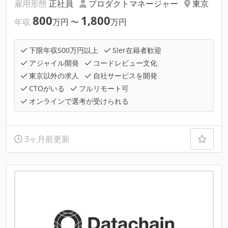
雇用形態
正社員
プロダクトマネージャー
東京
800
1,800
年収
万円
〜
万円
下限年収500万円以上
SIer在籍者歓迎
アジャイル開発
コードレビュー文化
東京以外の求人
自社サービスを開発
CTOがいる
フルリモート可
オンラインで選考が受けられる
3ヶ月前更新