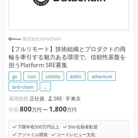
株式会社Datachain
【フルリモート】技術組織とプロダクトの両
輪を牽引する魅力ある環境で、信頼性基盤を
担うPlatform SRE募集
go
rust
solidity
kotlin
ethereum
bnb-chain
…
雇用形態
正社員
SRE
東京
800
1,800
年収
万円
〜
万円
下限年収500万円以上
SIer在籍者歓迎
アジャイル開発
コードレビュー文化