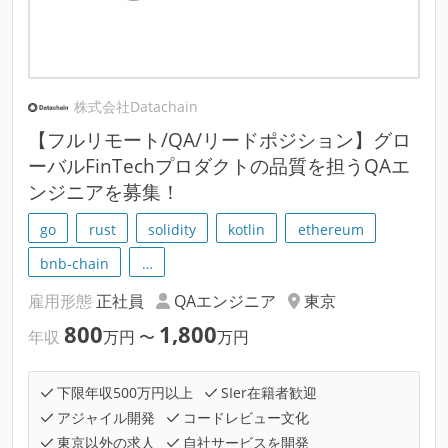
株式会社Datachain
【フルリモート/QA/リードポジション】グロ
ーバルFinTechプロダクトの品質を担うQAエ
ンジニアを募集！
go
rust
solidity
kotlin
ethereum
bnb-chain
…
雇用形態
正社員
QAエンジニア
東京
800
1,800
年収
万円
〜
万円
下限年収500万円以上
SIer在籍者歓迎
アジャイル開発
コードレビュー文化
東京以外の求人
自社サービスを開発