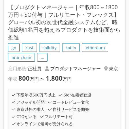
【プロダクトマネージャー｜年収800～1800
万円＋SO付与｜フルリモート・フレックス】
グローバル初の次世代金融システムなど、時
価総額1兆円を超えるプロダクトを技術面から
推進
go
rust
solidity
kotlin
ethereum
bnb-chain
…
雇用形態
正社員
プロダクトマネージャー
東京
800
1,800
年収
万円
〜
万円
下限年収500万円以上
SIer在籍者歓迎
アジャイル開発
コードレビュー文化
東京以外の求人
自社サービスを開発
CTOがいる
フルリモート可
オンラインで選考が受けられる