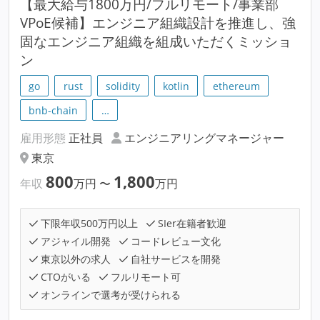
【最大給与1800万円/フルリモート/事業部
VPoE候補】エンジニア組織設計を推進し、強
固なエンジニア組織を組成いただくミッショ
ン
go
rust
solidity
kotlin
ethereum
bnb-chain
…
雇用形態
正社員
エンジニアリングマネージャー
東京
800
1,800
年収
万円
〜
万円
下限年収500万円以上
SIer在籍者歓迎
アジャイル開発
コードレビュー文化
東京以外の求人
自社サービスを開発
CTOがいる
フルリモート可
オンラインで選考が受けられる