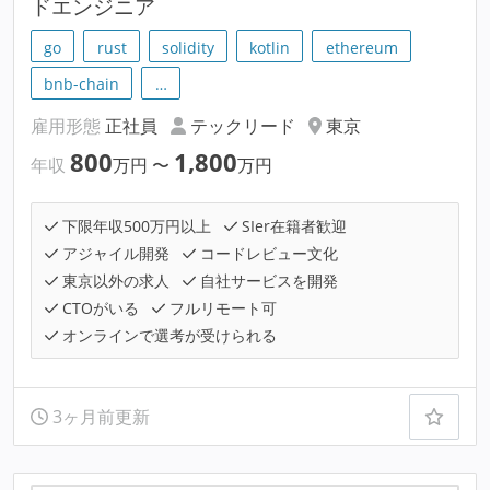
ドエンジニア
go
rust
solidity
kotlin
ethereum
bnb-chain
…
雇用形態
正社員
テックリード
東京
800
1,800
年収
万円
〜
万円
下限年収500万円以上
SIer在籍者歓迎
アジャイル開発
コードレビュー文化
東京以外の求人
自社サービスを開発
CTOがいる
フルリモート可
オンラインで選考が受けられる
3ヶ月前更新