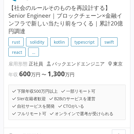
【社会のルールそのものを再設計する】
Senior Engineer｜ブロックチェーン×金融イ
ンフラで新しい当たり前をつくる｜累計20億
円調達
rust
solidity
kotlin
typescript
swift
react
…
雇用形態
正社員
バックエンドエンジニア
東京
600
1,300
年収
万円
〜
万円
下限年収500万円以上
一部リモート可
SIer在籍者歓迎
B2Bのサービスを運営
自社サービスを開発
CTOがいる
フルリモート可
オンラインで選考が受けられる