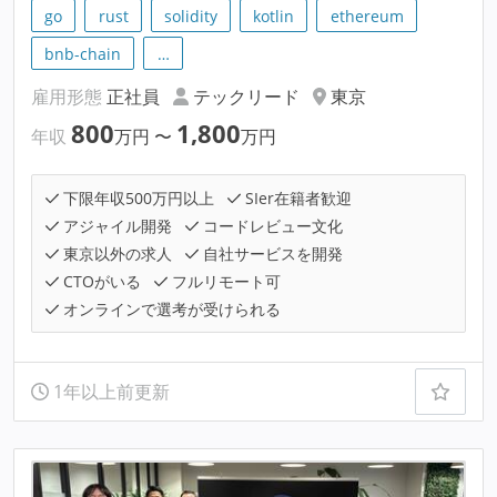
go
rust
solidity
kotlin
ethereum
bnb-chain
…
雇用形態
正社員
テックリード
東京
800
1,800
年収
万円
〜
万円
下限年収500万円以上
SIer在籍者歓迎
アジャイル開発
コードレビュー文化
東京以外の求人
自社サービスを開発
CTOがいる
フルリモート可
オンラインで選考が受けられる
1年以上前更新