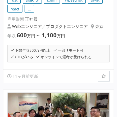
rust
solidity
kotlin
typescript
swift
react
…
雇用形態
正社員
Webエンジニア／プロダクトエンジニア
東京
600
1,100
年収
万円
〜
万円
下限年収500万円以上
一部リモート可
CTOがいる
オンラインで選考が受けられる
11ヶ月前更新