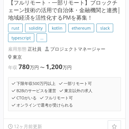
【フルリモート・一部リモート】ブロックチ
ェーン技術の活用で自治体・金融機関と連携│
地域経済を活性化するPMを募集！
rust
solidity
kotlin
ethereum
slack
typescript
…
雇用形態
正社員
プロジェクトマネージャー
東京
780
1,200
年収
万円
〜
万円
下限年収500万円以上
一部リモート可
B2Bのサービスを運営
東京以外の求人
CTOがいる
フルリモート可
オンラインで選考が受けられる
12ヶ月前更新