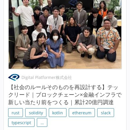
Digital Platformer株式会社
【社会のルールそのものを再設計する】テッ
クリード｜ブロックチェーン×金融インフラで
新しい当たり前をつくる｜累計20億円調達
rust
solidity
kotlin
ethereum
slack
typescript
…