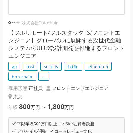
株式会社Datachain
【フルリモート/フルスタックTS/フロントエ
ンジニア】グローバルに展開する次世代金融
システムのUI UX設計開発を推進するフロント
エンジニア
go
rust
solidity
kotlin
ethereum
bnb-chain
…
雇用形態
正社員
フロントエンドエンジニア
東京
800
1,800
年収
万円
〜
万円
下限年収500万円以上
SIer在籍者歓迎
アジャイル開発
コードレビュー文化