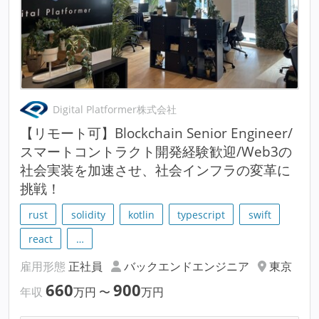
Digital Platformer株式会社
【リモート可】Blockchain Senior Engineer/
スマートコントラクト開発経験歓迎/Web3の
社会実装を加速させ、社会インフラの変革に
挑戦！
rust
solidity
kotlin
typescript
swift
react
…
雇用形態
正社員
バックエンドエンジニア
東京
660
900
年収
万円
〜
万円