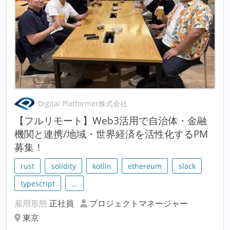
Digital Platformer株式会社
【フルリモート】Web3活用で自治体・金融
機関と連携/地域・世界経済を活性化するPM
募集！
rust
solidity
kotlin
ethereum
slack
typescript
…
雇用形態
正社員
プロジェクトマネージャー
東京