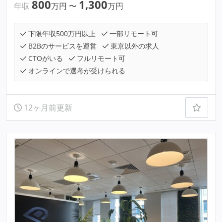
800
1,300
年収
万円
〜
万円
下限年収500万円以上
一部リモート可
B2Bのサービスを運営
東京以外の求人
CTOがいる
フルリモート可
オンラインで選考が受けられる
12ヶ月前更新