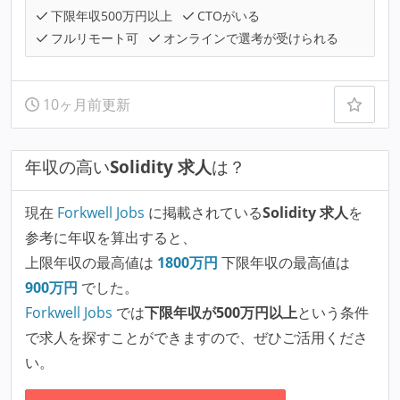
下限年収500万円以上
CTOがいる
フルリモート可
オンラインで選考が受けられる
10ヶ月前更新
年収の高い
Solidity 求人
は？
現在
Forkwell Jobs
に掲載されている
Solidity 求人
を
参考に年収を算出すると、
上限年収の最高値は
1800
万円
下限年収の最高値は
900
万円
でした。
Forkwell Jobs
では
下限年収が500万円以上
という条件
で求人を探すことができますので、ぜひご活用くださ
い。