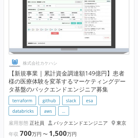
株式会社カケハシ
【新規事業 | 累計資金調達額149億円】患者
様の医療体験を変革するマーケティングデー
タ基盤のバックエンドエンジニア募集
terraform
github
slack
esa
databricks
aws
…
雇用形態
正社員
バックエンドエンジニア
東京
700
1,500
年収
万円
〜
万円