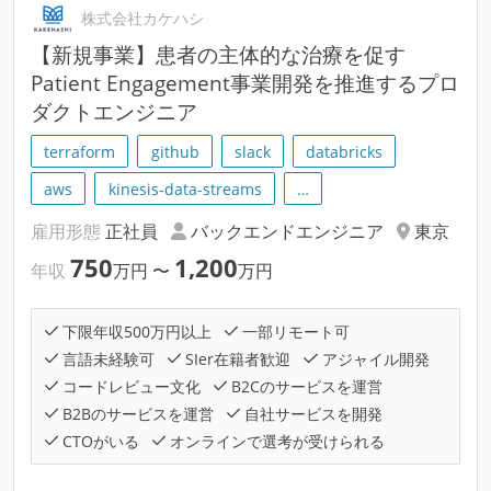
株式会社カケハシ
【新規事業】患者の主体的な治療を促す
Patient Engagement事業開発を推進するプロ
ダクトエンジニア
terraform
github
slack
databricks
aws
kinesis-data-streams
…
雇用形態
正社員
バックエンドエンジニア
東京
750
1,200
年収
万円
〜
万円
下限年収500万円以上
一部リモート可
言語未経験可
SIer在籍者歓迎
アジャイル開発
コードレビュー文化
B2Cのサービスを運営
B2Bのサービスを運営
自社サービスを開発
CTOがいる
オンラインで選考が受けられる