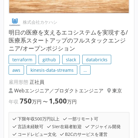
株式会社カケハシ
明⽇の医療を支えるエコシステムを実現する/
医療系スタートアップのフルスタックエンジ
ニア/オープンポジション
terraform
github
slack
databricks
aws
kinesis-data-streams
…
雇用形態
正社員
Webエンジニア／プロダクトエンジニア
東京
750
1,500
年収
万円
〜
万円
下限年収500万円以上
一部リモート可
言語未経験可
SIer在籍者歓迎
アジャイル開発
コードレビュー文化
B2Cのサービスを運営