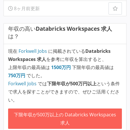
8ヶ月前更新
年収の高い
Databricks Workspaces 求人
は？
現在
Forkwell Jobs
に掲載されている
Databricks
Workspaces 求人
を参考に年収を算出すると、
上限年収の最高値は
1500
万円
下限年収の最高値は
750
万円
でした。
Forkwell Jobs
では
下限年収が500万円以上
という条件
で求人を探すことができますので、ぜひご活用くださ
い。
下限年収が500万以上の Databricks Workspaces
求人