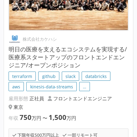
株式会社カケハシ
明⽇の医療を支えるエコシステムを実現する/
医療系スタートアップのフロントエンドエン
ジニア/オープンポジション
terraform
github
slack
databricks
aws
kinesis-data-streams
…
雇用形態
正社員
フロントエンドエンジニア
東京
750
1,500
年収
万円
〜
万円
下限年収500万円以上
一部リモート可