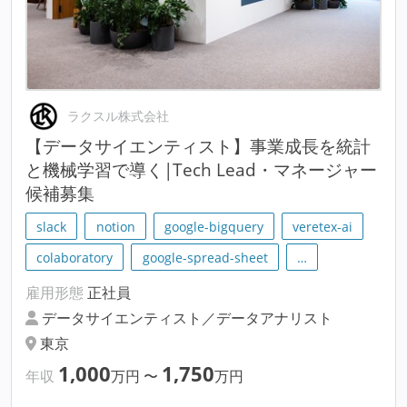
ラクスル株式会社
【データサイエンティスト】事業成長を統計
と機械学習で導く|Tech Lead・マネージャー
候補募集
slack
notion
google-bigquery
veretex-ai
colaboratory
google-spread-sheet
…
雇用形態
正社員
データサイエンティスト／データアナリスト
東京
1,000
1,750
年収
万円
〜
万円