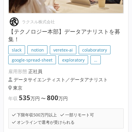
ラクスル株式会社
【テクノロジー本部】データアナリストを募
集！
slack
notion
veretex-ai
colaboratory
google-spread-sheet
exploratory
…
雇用形態
正社員
データサイエンティスト／データアナリスト
東京
535
800
年収
万円
〜
万円
下限年収500万円以上
一部リモート可
オンラインで選考が受けられる