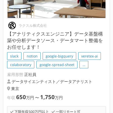
ラクスル株式会社
【アナリティクスエンジニア】データ基盤構
築や分析データソース・データマート整備を
お任せします！
slack
notion
google-bigquery
veretex-ai
colaboratory
google-spread-sheet
…
雇用形態
正社員
データサイエンティスト／データアナリスト
東京
650
1,750
年収
万円
〜
万円
下限年収500万円以上
一部リモート可