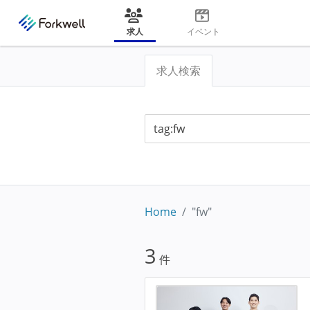
求人
イベント
求人検索
Home
"fw"
3
件