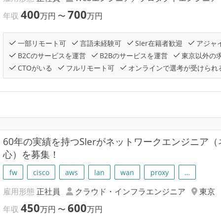
400
700
年収
万円
〜
万円
一部リモート可
言語未経験可
SIer在籍者歓迎
アジャ
B2Cのサービスを運営
B2Bのサービスを運営
東京以外の
CTOがいる
フルリモート可
オンラインで選考が受けられ
60年の実績を持つSIerがネットワークエンジニア
心）を募集！
fw
cisco
aws
lan
wan
proxy
…
雇用形態
正社員
クラウド・インフラエンジニア
東京
450
600
年収
万円
〜
万円