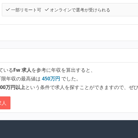
一部リモート可
オンラインで選考が受けられる
ている
Fw 求人
を参考に年収を算出すると、
下限年収の最高値は
450
万円
でした。
00万円以上
という条件で求人を探すことができますので、ぜ
求人