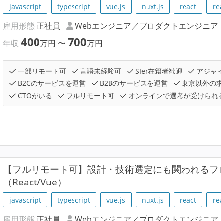
javascript
typescript
vue.js
nuxt.js
react
re
雇用形態
正社員
Webエンジニア／プロダクトエンジニア
400
700
年収
万円
〜
万円
一部リモート可
言語未経験可
SIer在籍者歓迎
アジャ
B2Cのサービスを運営
B2Bのサービスを運営
東京以外の
CTOがいる
フルリモート可
オンラインで選考が受けられ
【フルリモート可】設計・技術選定にも関われるフ
（React/Vue）
javascript
typescript
vue.js
nuxt.js
react
re
雇用形態
正社員
Webエンジニア／プロダクトエンジニア