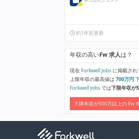
約1年前更新
年収の高い
Fw 求人
は？
現在
Forkwell Jobs
に掲載され
上限年収の最高値は
700
万円
Forkwell Jobs
では
下限年収が5
下限年収が500万以上の Fw 