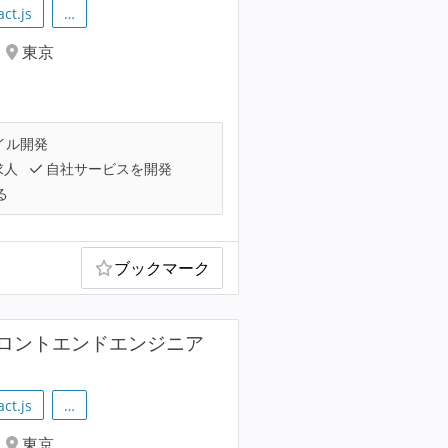
act.js
…
東京
イル開発
求人
自社サービスを開発
る
ブックマーク
ロントエンドエンジニア
act.js
…
東京