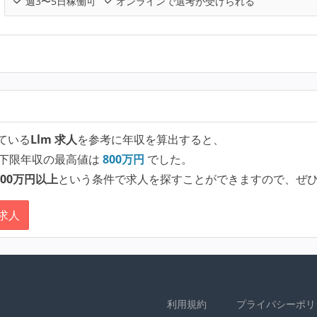
週3〜5日稼働可
オンラインで選考が受けられる
ている
Llm 求人
を参考に年収を算出すると、
下限年収の最高値は
800
万円
でした。
00万円以上
という条件で求人を探すことができますので、ぜ
 求人
利用規約
プライバシーポリ