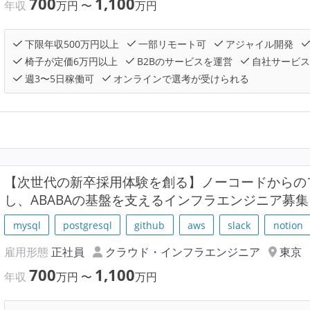
700
1,100
年収
万円
〜
万円
下限年収500万円以上
一部リモート可
アジャイル開発
椅子が定価6万円以上
B2Bのサービスを運営
自社サービス
週3〜5日稼働可
オンラインで選考が受けられる
【次世代の新卒採用体験を創る】ノーコードからの
し、ABABAの基盤を支えるインフラエンジニア募集
mysql
postgresql
github
aws
slack
notion
雇用形態
正社員
クラウド・インフラエンジニア
東京
700
1,100
年収
万円
〜
万円