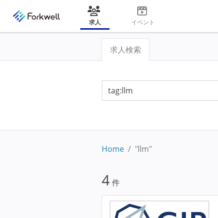
求人
イベント
求人検索
Home
"llm"
4
件