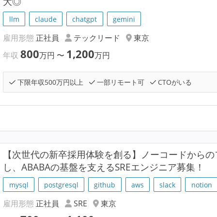
大◎
llm
claude
chatgpt
gemini
雇用形態
正社員
テックリード
東京
800
1,200
年収
万円
〜
万円
下限年収500万円以上
一部リモート可
CTOがいる
【次世代の新卒採用体験を創る】ノーコードからの
し、ABABAの基盤を支えるSREエンジニア募集！
mysql
postgresql
github
aws
slack
notion
雇用形態
正社員
SRE
東京