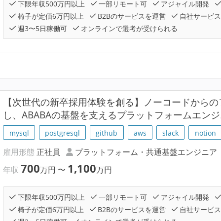
下限年収500万円以上
一部リモート可
アジャイル開発
椅子が定価6万円以上
B2Bのサービスを運営
自社サービス
週3〜5日稼働可
オンラインで選考が受けられる
【次世代の新卒採用体験を創る】ノーコードからの
し、ABABAの基盤を支えるプラットフォームエン
mysql
postgresql
github
aws
slack
notion
雇用形態
正社員
プラットフォーム・共通基盤エンジニア
700
1,100
年収
万円
〜
万円
下限年収500万円以上
一部リモート可
アジャイル開発
椅子が定価6万円以上
B2Bのサービスを運営
自社サービス