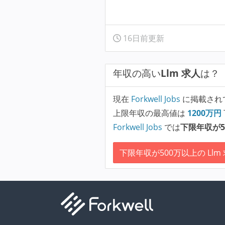
16日前更新
年収の高い
Llm 求人
は？
現在
Forkwell Jobs
に掲載され
上限年収の最高値は
1200
万円
Forkwell Jobs
では
下限年収が5
下限年収が500万以上の Llm