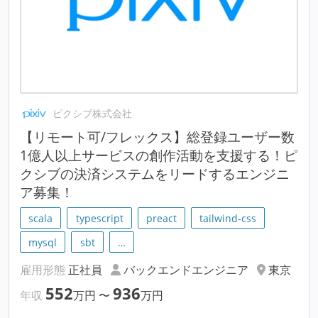
ピクシブ株式会社
【リモート可/フレックス】総登録ユーザー数
1億人以上サービスの創作活動を支援する！ピ
クシブの決済システムをリードするエンジニ
ア募集！
scala
typescript
preact
tailwind-css
mysql
sbt
…
雇用形態
正社員
バックエンドエンジニア
東京
552
936
年収
万円
〜
万円