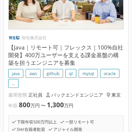
弥生株式会社
【Java｜リモート可｜フレックス｜100%自社
開発】400万ユーザーを支える課金基盤の構
築を担うエンジニアを募集
java
aws
github
ql
mysql
oracle
…
雇用形態
正社員
バックエンドエンジニア
東京
800
1,300
年収
万円
〜
万円
下限年収500万円以上
一部リモート可
SIer在籍者歓迎
アジャイル開発