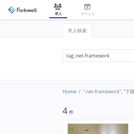
求人
イベント
求人検索
Home
".net-framework",
4
件