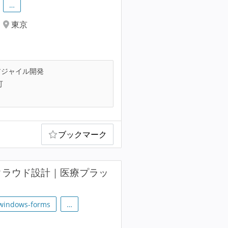
…
東京
ジャイル開発
可
ブックマーク
クラウド設計｜医療プラッ
windows-forms
…