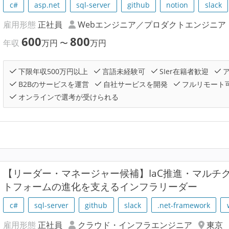
c#
asp.net
sql-server
github
notion
slack
雇用形態
正社員
Webエンジニア／プロダクトエンジニア
600
800
年収
万円
〜
万円
下限年収500万円以上
言語未経験可
SIer在籍者歓迎
ア
B2Bのサービスを運営
自社サービスを開発
フルリモート
オンラインで選考が受けられる
【リーダー・マネージャー候補】IaC推進・マルチ
トフォームの進化を支えるインフラリーダー
c#
sql-server
github
slack
.net-framework
雇用形態
正社員
クラウド・インフラエンジニア
東京