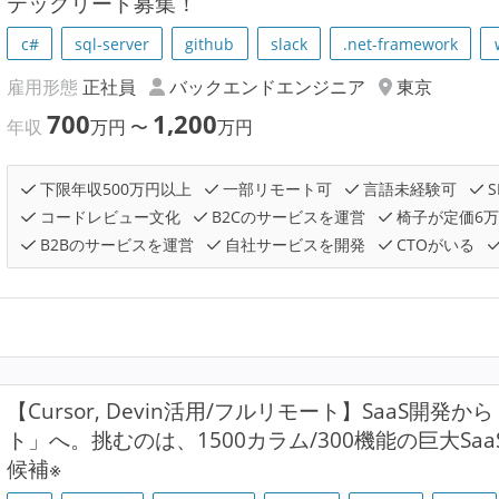
テックリード募集！
c#
sql-server
github
slack
.net-framework
雇用形態
正社員
バックエンドエンジニア
東京
700
1,200
年収
万円
〜
万円
下限年収500万円以上
一部リモート可
言語未経験可
S
コードレビュー文化
B2Cのサービスを運営
椅子が定価6
B2Bのサービスを運営
自社サービスを開発
CTOがいる
【Cursor, Devin活用/フルリモート】SaaS開
ト」へ。挑むのは、1500カラム/300機能の巨大Sa
候補※