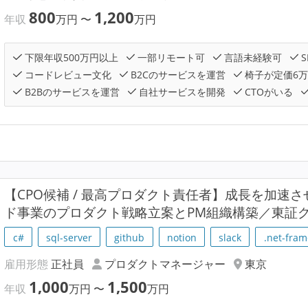
800
1,200
年収
万円
〜
万円
下限年収500万円以上
一部リモート可
言語未経験可
S
コードレビュー文化
B2Cのサービスを運営
椅子が定価6
B2Bのサービスを運営
自社サービスを開発
CTOがいる
【CPO候補 / 最高プロダクト責任者】成長を加速
ド事業のプロダクト戦略立案とPM組織構築／東証
c#
sql-server
github
notion
slack
.net-fra
雇用形態
正社員
プロダクトマネージャー
東京
1,000
1,500
年収
万円
〜
万円