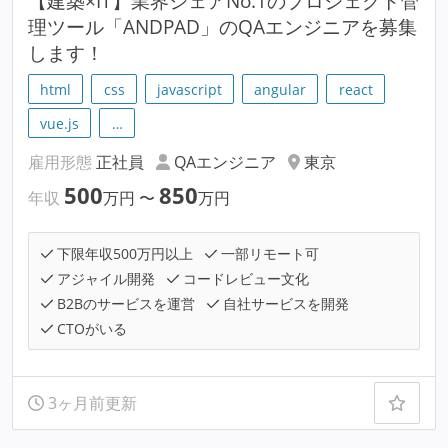
【建築×IT】業界シェアNo.1のプロジェクト管
理ツール「ANDPAD」のQAエンジニアを募集
します！
html
css
javascript
angular
react
vue.js
…
雇用形態
正社員
QAエンジニア
東京
500
850
年収
万円
〜
万円
下限年収500万円以上
一部リモート可
アジャイル開発
コードレビュー文化
B2Bのサービスを運営
自社サービスを開発
CTOがいる
3ヶ月前更新