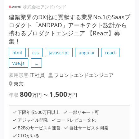
株式会社アンドパッド
建築業界のDX化に貢献する業界No.1のSaasプ
ロダクト「ANDPAD」アーキテクト設計から
携わるプロダクトエンジニア 【React】募
集！
html
css
javascript
angular
react
vue.js
…
雇用形態
正社員
フロントエンドエンジニア
東京
800
1,500
年収
万円
〜
万円
下限年収500万円以上
一部リモート可
アジャイル開発
コードレビュー文化
B2Bのサービスを運営
自社サービスを開発
CTOがいる