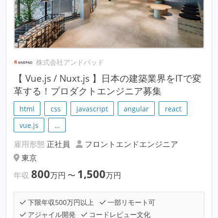
株式会社アンドパッド
【 Vue.js / Nuxt.js 】日本の建築業界をITで変
革する！プロダクトエンジニア募集
html
css
javascript
angular
react
vue.js
…
雇用形態
正社員
フロントエンドエンジニア
東京
800
1,500
年収
万円
〜
万円
下限年収500万円以上
一部リモート可
アジャイル開発
コードレビュー文化