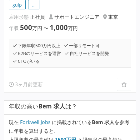
gulp
…
雇用形態
正社員
サポートエンジニア
東京
500
1,000
年収
万円
〜
万円
下限年収500万円以上
一部リモート可
B2Bのサービスを運営
自社サービスを開発
CTOがいる
3ヶ月前更新
年収の高い
Bem 求人
は？
現在
Forkwell Jobs
に掲載されている
Bem 求人
を参考
に年収を算出すると、
上限年収の最高値は
1500
万円
下限年収の最高値は